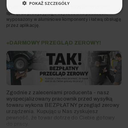
POKAŻ SZCZEGÓŁY
Wydajna i cicha szorowarka B 50 W Bp to idealny
sprzęt do precyzyjnego czyszczenia posadzek,
wyposażony w aluminiowe komponenty i łatwą obsługę
przez aplikację.
+DARMOWY PRZEGLĄD ZEROWY!
Zgodnie z zaleceniami producenta - nasz
wyspecjalizowany pracownik przed wysyłką
towaru wykona BEZPŁATNY przegląd zerowy
urządzenia. Kupując u Nas zyskujesz
pewność, że towar dotrze do Ciebie gotowy
do pracy.