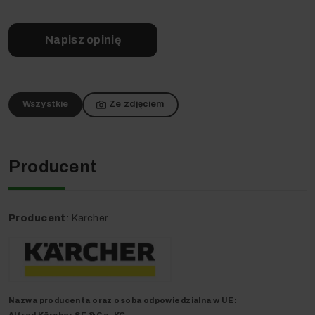
obsługi Kärcher
Inteligentny system kluczy
Kärcher (KIK) z ponad 30
Napisz opinię
językami i indywidualnymi
uprawnieniami użytkownika
Mocowanie Home Base do
mopa i podobnych
produktów
Wszystkie
Ze zdjęciem
Przełącznik Easy
Operation
Producent
Rewolucyjne rozwiązanie -
myje podłogi bez
Producent
: Karcher
wcześniejszego odkurzania
Kompaktowa szorowarka B 50 W Bp to idealne urządzenie
do efektywnego, mokrego czyszczenia podłóg,
wyposażone w trwałe aluminiowe elementy i jednodyskową
Nazwa producenta oraz o
soba odpowiedzialna w UE
:
głowicę D 51. Dzięki uniwersalnemu wężowi napełnianie