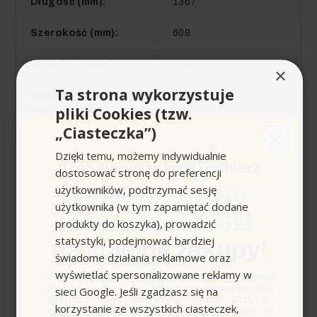
Długość (mm):
1367
Szerokość (mm):
609
Wysokość (mm):
1082
×
Ta strona wykorzystuje
Szerokość robocza
510
pliki Cookies (tzw.
szczotek (mm):
„Ciasteczka”)
Szerokość robocza /
850
Dzięki temu, możemy indywidualnie
odkurzanie (mm):
Zrób pierwszy krok i odbierz
dostosować stronę do preferencji
Teoretyczna
1840
użytkowników, podtrzymać sesję
Kod rabatowy
wydajność
użytkownika (w tym zapamiętać dodane
powierzchniowa
o wartości 25zł
produkty do koszyka), prowadzić
(m²/h) :
statystyki, podejmować bardziej
na kolejne zakupy!
świadome działania reklamowe oraz
Zasilanie do
100 - 240 / 50 - 60
wyświetlać spersonalizowane reklamy w
ładowarki (V/Hz):
Zapisz się do newslettera, załóż konto i dokonaj
pierwszych zakupów. W ramach podziękowania
sieci Google. Jeśli zgadzasz się na
otrzymasz kod rabatowy o wartości
25zł
, do
Prędkość obrotowa
140
korzystanie ze wszystkich ciasteczek,
wykorzystania przy kolejnym zamówieniu w