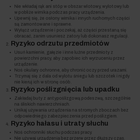
Nie wkładaj rąk ani stóp w obszar wlotowy, wylotowy lub
w pobliże wirnika podczas pracy urządzenia.
Upewnij się, że osłony wirnika i innych ruchomych części
są zamontowane i sprawne.
Wyłącz urządzenie i poczekaj, aż części przestaną się
obracać, zanim usuniesz zatory lub dokonasz regulacji.
Ryzyko odrzutu przedmiotów
Usuń kamienie, gałęzie i inne luźne przedmioty z
powierzchni pracy, aby zapobiec ich wyrzuceniu przez
urządzenie.
Noś okulary ochronne, aby chronić oczy przed urazami.
Trzymaj się z dala od wylotu śniegu lub szczotek i nigdy
nie kieruj ich w stronę osób.
Ryzyko poślizgnięcia lub upadku
Zakładaj buty z antypoślizgową podeszwą, szczególnie
na śliskich nawierzchniach.
Unikaj używania urządzenia na stromych zboczach bez
odpowiedniego zabezpieczenia przed poślizgiem.
Ryzyko hałasu i utraty słuchu
Noś ochronniki słuchu podczas pracy.
Nie używaj urządzenia bez przerw przez dłuższy czas.