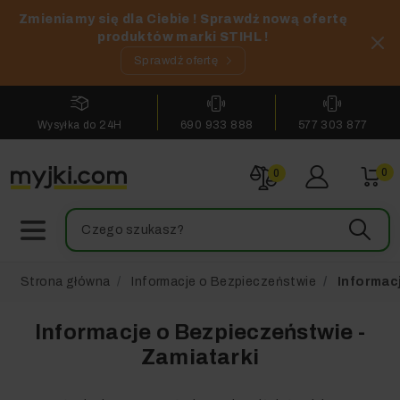
Zmieniamy się dla Ciebie ! Sprawdź nową ofertę
produktów marki STIHL !
Sprawdź ofertę
Wysyłka do 24H
690 933 888
577 303 877
0
0
Strona główna
Informacje o Bezpieczeństwie
Informacj
Informacje o Bezpieczeństwie -
Zamiatarki