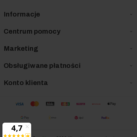
Informacje

Centrum pomocy

Marketing

Obsługiwane płatności

Konto klienta
