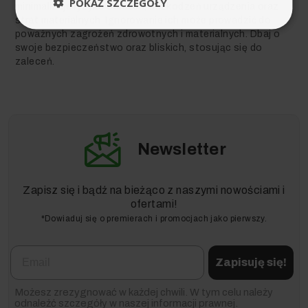
POKAŻ SZCZEGÓŁY
minimalizuje ryzyko obrażeń, uszkodzeń urządzenia oraz
strat materialnych. Ignorowanie ich może prowadzić do
poważnych zagrożeń zdrowotnych i materialnych. Dbaj o
swoje bezpieczeństwo oraz bliskich, stosując się do
zaleceń.
Newsletter
Zapisz się i bądź na bieżąco z naszymi nowościami i
ofertami!
*Dowiaduj się o premierach i promocjach jako pierwszy.
Email
Zapisuję się!
Możesz zrezygnować w każdej chwili. W tym celu należy
odnaleźć szczegóły w naszej informacji prawnej.