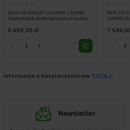
BDS 43/ Orbital C (430mm, 1100W)
BDS 43/ O
Szorowarka Jednotarczowa o ruchach
1100W) Sz
orbitalno-rotacyjnych, Karcher
ruchach or
6 499,00 zł
7 489,00
−
+
−
Informacje o bezpieczeństwie
TUTAJ.
Newsletter