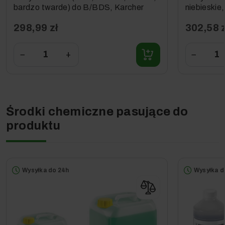
bardzo twarde) do B/BDS, Karcher
niebieskie
Karcher
298,99 zł
302,58 z
−
+
−
Środki chemiczne pasujące do
produktu
Przedmiotem sprzedaży w niniejszej ofercie jest: 1x
szorowarka Karcher BDS 43/150 C Classic w wyposażeniu
standardowym (dokładne wyszczególnienie w sekcji
Wyposażenie Standardowe).
Wysyłka do 24h
Wysyłka d