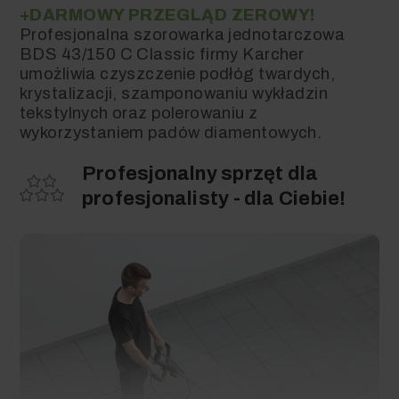
+DARMOWY PRZEGLĄD ZEROWY!
Profesjonalna szorowarka jednotarczowa
BDS 43/150 C Classic firmy Karcher
BDS 43/150 C Classic
umożliwia czyszczenie podłóg twardych,
(430mm, 150obr/min)
krystalizacji, szamponowaniu wykładzin
Jednotarczowa szorowarka
tekstylnych oraz polerowaniu z
Karcher
wykorzystaniem padów diamentowych.
Profesjonalny sprzęt dla
2 946,88 zł
profesjonalisty - dla Ciebie!
Podstawa Zestawu
Pady tarczowe do
czyszczenia podłóg,