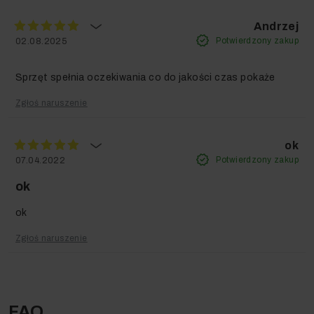
Sprawdź również:
Andrzej
Serwis Premium (GWARANCYJNY)
- jeżeli zależy Ci na
Potwierdzony zakup
02.08.2025
przyspieszonym czasie naprawy
, bo każdy dzień bez
Twojego sprzętu to dla Ciebie strata pieniędzy.
Przedłużoną Ochronę Serwisową
Sprzęt spełnia oczekiwania co do jakości czas pokaże
(POGWARANCYJNĄ)
- jeżeli zależy Ci na
długich latach
ze sprawnym urządzeniem
bez szwanku dla Twojego
Zgłoś naruszenie
portfela.
ok
Marka, na którą możesz liczyć.
Potwierdzony zakup
07.04.2022
ok
ok
Zgłoś naruszenie
FAQ