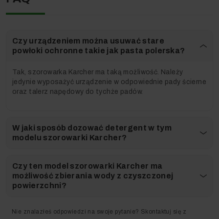
Niemiecka jakość.*
Jakość
marki
Kärcher
jest potwierdzona certyfikatem
ISO 9001
. W 1991 roku Kärcher jako pierwsza firma w
swojej kategorii otrzymała certyfikat DIN zgodność z
Czy urządzeniem można usuwać stare
normą EN ISO 9001
. To właśnie między innymi dlatego,
powłoki ochronne takie jak pasta polerska?
do Klienta trafia zawsze
wysokowartościowy produkt
spełniający najwyższe standardy produkcji.
Tak, szorowarka Karcher ma taką możliwość. Należy
Kärcher, jako firma kojarzona na całym świecie z najwyższą
jedynie wyposażyć urządzenie w odpowiednie pady ścierne
sprawnością, innowacyjnością oraz jakością, pozostała
oraz talerz napędowy do tychże padów.
rodzinną firmą do dziś, z siedzibą w Winnenden koło
Stuttgartu*.
W jaki sposób dozować detergent w tym
modelu szorowarki Karcher?
Parametry techniczne
Czy ten model szorowarki Karcher ma
możliwość zbierania wody z czyszczonej
Szerokość robocza (mm)
430
powierzchni?
Wysokość głowicy (mm)
90
Nie znalazłeś odpowiedzi na swoje pytanie? Skontaktuj się z