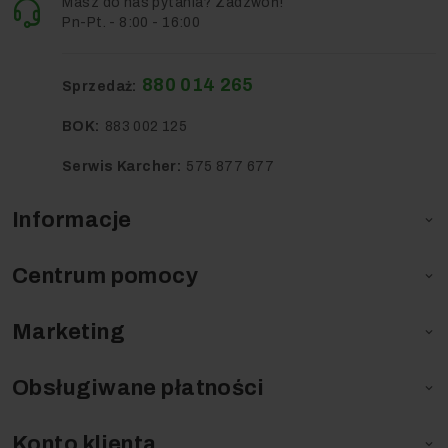
Masz do nas pytania? Zadzwoń!
Pn-Pt. - 8:00 - 16:00
880 014 265
Sprzedaż:
BOK:
883 002 125
Serwis Karcher:
575 877 677
Informacje

Centrum pomocy

Marketing

Obsługiwane płatności

Konto klienta
