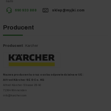
Szerokość robocza szczotek (mm)
430
nami
690 933 888
sklep@myjki.com
Moc znamionowa (W)
1500
Nacisk szczotki (g/cm²/kg)
30 / 43
Producent
Prędkość obrotowa szczotki
150
(obr/min)
Producent
: Karcher
Poziom ciśnienia akustycznego (dB
63
(A))
Natężenie (V/Hz)
220 - 240 / 50
Nazwa producenta oraz o
soba odpowiedzialna w UE
:
Waga z akcesoriami (kg)
43
Alfred Kärcher SE & Co. KG
Alfred-Kärcher-Strasse 28-40
Waga z opakowaniem (kg)
47,9
71364 Winnenden
info@karcher.com
Wymiary (dł. x szer. x wys.) (mm)
590 x 430 x
1180