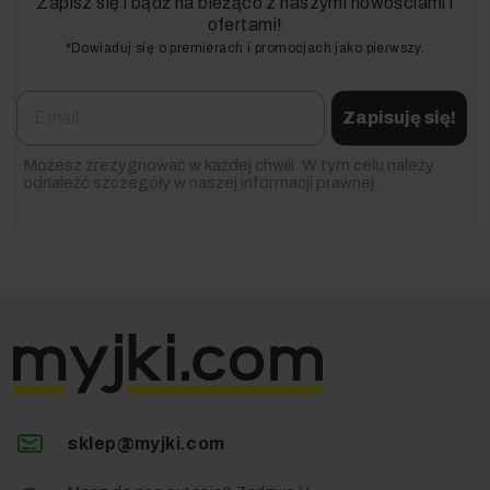
Zapisz się i bądź na bieżąco z naszymi nowościami i
ofertami!
*Dowiaduj się o premierach i promocjach jako pierwszy.
Email
Zapisuję się!
Możesz zrezygnować w każdej chwili. W tym celu należy
odnaleźć szczegóły w naszej informacji prawnej.
sklep@myjki.com