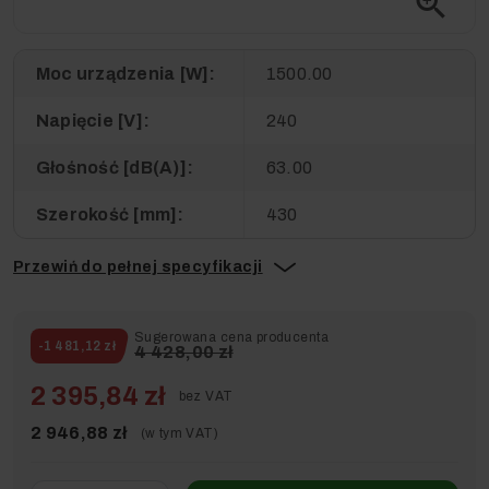
zoom_in
Moc urządzenia [W]:
1500.00
Napięcie [V]:
240
Głośność [dB(A)]:
63.00
Szerokość [mm]:
430
Przewiń do pełnej specyfikacji
Sugerowana cena producenta
-1 481,12 zł
4 428,00 zł
2 395,84 zł
bez VAT
2 946,88 zł
(w tym VAT)