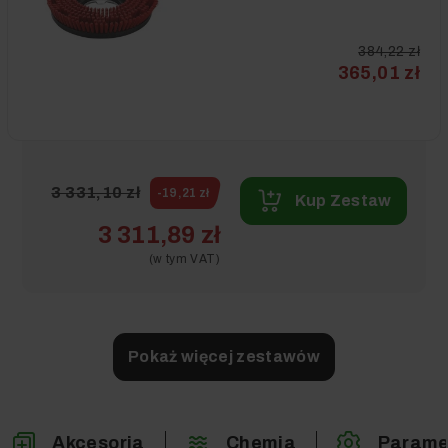
384,22 zł
365,01 zł
3 331,10 zł
-19,21 zł
Kup Zestaw
3 311,89 zł
(w tym VAT)
Pokaż więcej zestawów
Zestaw #3
Akcesoria
Chemia
Parame