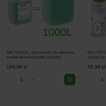
RM 746 (10L, dozowanie 1%) aktywny
RM 770 (1L
środek na bazie mydła, Karcher
czyszczący
185,99 zł
32,36 zł
−
+
−