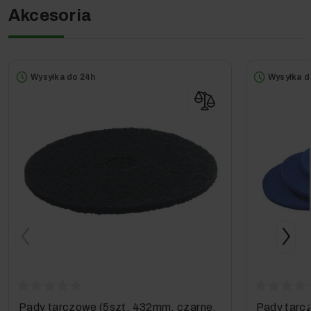
Akcesoria
Wyposażenie standardowe
Talerz napędowy
Wysyłka do 24h
Wysyłka d
Zasilanie sieciowe
Pady tarczowe (5szt, 432mm, czarne,
Pady tarc