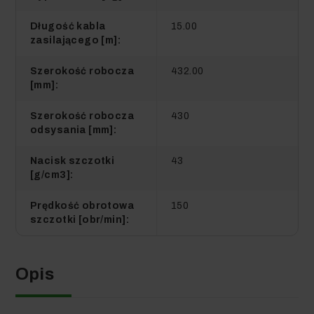
Długość kabla
15.00
zasilającego [m]:
598,99 zł
569,04 zł
Szerokość robocza
432.00
[mm]:
Szerokość robocza
430
odsysania [mm]:
3 824,86 zł
-43,90 zł
Kup Zestaw
Nacisk szczotki
43
[g/cm3]:
3 780,96 zł
(w tym VAT)
Prędkość obrotowa
150
szczotki [obr/min]:
Opis
Zestaw #4