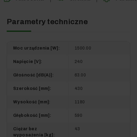
BDS 43/150 C Classic
Parametry techniczne
(430mm, 150obr/min)
Jednotarczowa szorowarka
Karcher
Moc urządzenia [W]:
1500.00
2 946,88 zł
Napięcie [V]:
240
Podstawa Zestawu
Głośność [dB(A)]:
63.00
Szerokość [mm]:
430
Wysokość [mm]:
1180
Głębokość [mm]:
590
Zbiornik, kompletny, do BDS
43/150 C Classic, Karcher
Ciężar bez
43
wyposażenia [kg]: