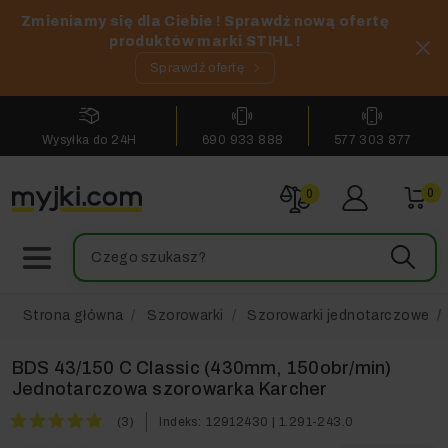
Zmieniamy się dla Ciebie ! Sprawdź nową ofertę
produktów marki STIHL !
Sprawdź ofertę
Wysyłka do 24H
690 933 888
577 303 877
0
0
Strona główna
Szorowarki
Szorowarki jednotarczowe
BDS 43/150 C Classic (430mm, 150obr/min)
Jednotarczowa szorowarka Karcher
(3)
Indeks:
12912430 | 1.291-243.0