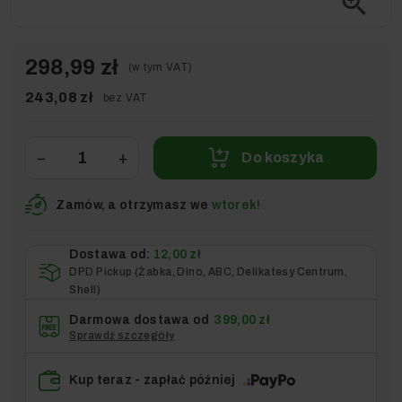
zoom_in
298,99 zł
(w tym VAT)
243,08 zł
bez VAT
−
+
Do koszyka
Zamów, a otrzymasz we
wtorek!
Dostawa od:
12,00 zł
DPD Pickup (Żabka, Dino, ABC, Delikatesy Centrum,
Shell)
Darmowa dostawa od
399,00 zł
Sprawdź szczegóły
Kup teraz - zapłać później