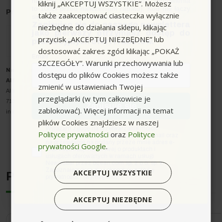
naszym sklepie (minimalna wartość zamówienia
kliknij „AKCEPTUJ WSZYSTKIE”. Możesz
to 100zł przed naliczeniem rabatu). Kod nie łączy
Producent
: Karcher
także zaakceptować ciasteczka wyłącznie
się z innymi kodami rabatowymi.
Zapisując się do naszego newslettera
niezbędne do działania sklepu, klikając
jako pierwszy otrzymasz dostęp do
przycisk „AKCEPTUJ NIEZBĘDNE” lub
promocyjnych ofert i rabatów.
dostosować zakres zgód klikając „POKAŻ
Email
SZCZEGÓŁY”. Warunki przechowywania lub
Nazwa producenta oraz o
soba odpowiedzialna w UE
:
dostępu do plików Cookies możesz także
Alfred Kärcher SE & Co. KG
zmienić w ustawieniach Twojej
Alfred-Kärcher-Strasse 28-40
przeglądarki (w tym całkowicie je
71364 Winnenden
Zapisuję się
zablokować). Więcej informacji na temat
info@karcher.com
plików Cookies znajdziesz w naszej
zgoda
Wyrażam zgodę na przetwarzanie moich
Polityce prywatności
oraz
Polityce
danych osobowych w postaci adresu e-mail oraz
na przesyłanie na podany przeze mnie adres e-
prywatności Google
.
mail informacji handlowej o produktach i
usługach oferowanych w ramach usługi
Newsletter przez ocean.com sp. z o.o. sp. k.
Zapoznałem/łam się i akceptuję politykę
AKCEPTUJ WSZYSTKIE
Podobne urządzenia
prywatności. *(wymagane)
AKCEPTUJ NIEZBĘDNE