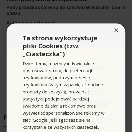
Pady przeznaczone są do szrowarek Karcher z serii
B/BDS.
Aktualny asortyment
×
B 40 W (głowica dyskowa)
Ta strona wykorzystuje
BD 43/25 C Bp
BD 43/35 C Ep
pliki Cookies (tzw.
BDS 43/180 C Adv
„Ciasteczka”)
BDS 43/Duo C Adv
Dzięki temu, możemy indywidualnie
Urządzenia archiwalne
Zrób pierwszy krok i odbierz
dostosować stronę do preferencji
BDS 43/150 C
użytkowników, podtrzymać sesję
Kod rabatowy
BDS 43/180 C 230V / 50Hz
użytkownika (w tym zapamiętać dodane
BDS 43/Duo C
o wartości 25zł
produkty do koszyka), prowadzić
Rozwiń pełen opis produktu
statystyki, podejmować bardziej
na kolejne zakupy!
świadome działania reklamowe oraz
wyświetlać spersonalizowane reklamy w
Zapisz się do newslettera, załóż konto i dokonaj
Producent
pierwszych zakupów. W ramach podziękowania
sieci Google. Jeśli zgadzasz się na
otrzymasz kod rabatowy o wartości
25zł
, do
korzystanie ze wszystkich ciasteczek,
wykorzystania przy kolejnym zamówieniu w