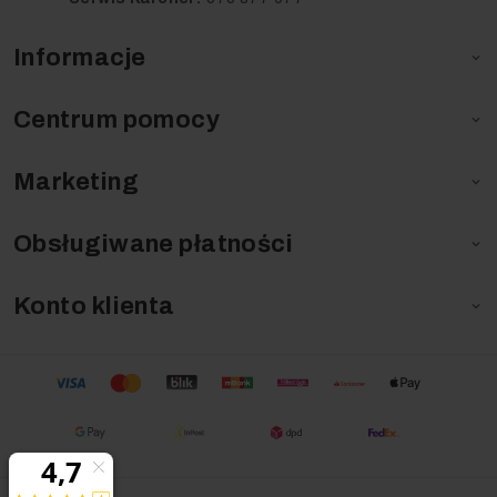
Informacje

Centrum pomocy

Marketing

Obsługiwane płatności

Konto klienta
