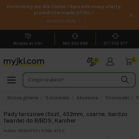
Zmieniamy się dla Ciebie ! Sprawdź nową ofertę
produktów marki STIHL !
Sprawdź ofertę
Wysyłka do 24H
690 933 888
577 303 877
0
0
Strona główna
Szorowarki
Akcesoria
Szorowarki
P
Pady tarczowe (5szt, 432mm, czarne, bardzo
twarde) do B/BDS, Karcher
Indeks:
63694730 | 6.369-473.0