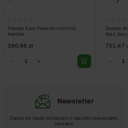
HDS 801 E 24 KW
ProHD 200
ProHD 400
ProHD 600
Xpert HD 7125
Pistolet Easy Press do HD/HDS,
Zestaw do
Xpert HD 7125 X
Karcher
dysz, bez 
Xpert HD 7140
HD/HDS, 
Xpert HD 7140 Plus *EU
290,66 zł
721,47 
−
+
−
Newsletter
Zapisz się i bądź na bieżąco z naszymi nowościami i
ofertami!