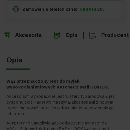
Zamówienie telefoniczne:
880 014 265
Akcesoria
Opis
Producent
Opis
Wąż przeznaczony jest do myjek
wysokociśnieniowych Karcher z serii HD/HDS.
Akcesorium wyposażone jest w stary typ mocowań, jeśli
dysponujecie Państwo maszyną/akcesoriami z nowym
typem mocowań, prosimy o dokupienie odpowiedniego
adaptera:
Adapter nr 5
umożliwiający podłączenie
akcesoriów
M22x1,5
do
pistoletu typu EASY!LOCK
(wymagany 1