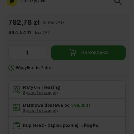
zoom_in
Obejrzyj film
792,78 zł
(w tym VAT)
644,54 zł
bez VAT
−
+
Do koszyka
Wysyłka do 7 dni
Raty 0% i leasing
Sprawdź szczegóły
Darmowa dostawa od
399,00 zł
Sprawdź szczegóły
Kup teraz - zapłać później