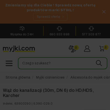
Zmieniamy się dla Ciebie ! Sprawdź nową ofertę
produktów marki STIHL !
Sprawdź ofertę
Wysyłka do 24H
690 933 888
577 303 877
0
0
Strona główna
Myjki ciśnieniowe
Akcesoria do myjek ciś
Wąż do kanalizacji (30m, DN 6) do HD/HDS,
Karcher
Indeks:
63900290 | 6.390-029.0