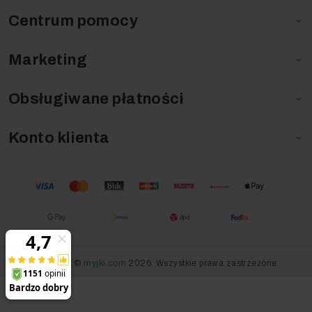
Centrum pomocy

Marketing

Obsługiwane płatności

Konto klienta

Copyright ©
myjki.com
2026. Wszystkie prawa zastrzeżone.