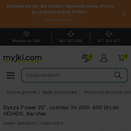
Zmieniamy się dla Ciebie ! Sprawdź nową ofertę
produktów marki STIHL !
Sprawdź ofertę
Wysyłka do 24H
690 933 888
577 303 877
0
0
Strona główna
Myjki ciśnieniowe
Akcesoria do myjek ciś
Dysza Power 25°, rozmiar 34 (500-600 l/h) do
HD/HDS, Karcher
Indeks:
28838030 | 2.883-803.0