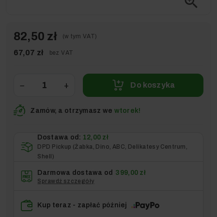
zoom_in
82,50 zł
(w tym VAT)
67,07 zł
bez VAT
−
+
Do koszyka
Zamów, a otrzymasz we
wtorek!
Dostawa od:
12,00 zł
DPD Pickup (Żabka, Dino, ABC, Delikatesy Centrum,
Shell)
Darmowa dostawa od
399,00 zł
Sprawdź szczegóły
Kup teraz - zapłać później