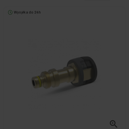
Wysyłka do 24h
zoom_in