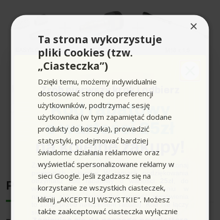
×
Ta strona wykorzystuje
pliki Cookies (tzw.
„Ciasteczka”)
Dzięki temu, możemy indywidualnie
Kompatybilne urządzenia
Zrób pierwszy krok i odbierz
dostosować stronę do preferencji
Adapter przeznaczony jest do myjek
użytkowników, podtrzymać sesję
Kod rabatowy
wysokociśnieniowych Karcher z serii HD/HDS
użytkownika (w tym zapamiętać dodane
o wartości 25zł
EASY!Force.
produkty do koszyka), prowadzić
Aktualny asortyment
statystyki, podejmować bardziej
na kolejne zakupy!
Rozwiń pełen opis produktu
świadome działania reklamowe oraz
HD 10/15-4 Cage Food
wyświetlać spersonalizowane reklamy w
HD 10/21-4 Cage
Zapisz się do newslettera, załóż konto i dokonaj
pierwszych zakupów. W ramach podziękowania
HD 10/21-4 S Plus
sieci Google. Jeśli zgadzasz się na
otrzymasz kod rabatowy o wartości
25zł
, do
HD 10/21-4 SX Plus
Producent
korzystanie ze wszystkich ciasteczek,
wykorzystania przy kolejnym zamówieniu w
HD 10/23-4 S
naszym sklepie (minimalna wartość zamówienia
kliknij „AKCEPTUJ WSZYSTKIE”. Możesz
HD 10/23-4 S Plus
to 100zł przed naliczeniem rabatu). Kod nie łączy
także zaakceptować ciasteczka wyłącznie
HD 10/23-4 SX Plus
się z innymi kodami rabatowymi.
HD 10/25-4 Cage Plus