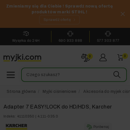
Zmieniamy się dla Ciebie ! Sprawdź nową ofertę
produktów marki STIHL !
Sprawdź ofertę
Wysyłka do 24H
690 933 888
577 303 877
0
0
Strona główna
Myjki ciśnieniowe
Akcesoria do myjek ciś
Adapter 7 EASY!LOCK do HD/HDS, Karcher
Indeks:
41110350 | 4.111-035.0
Porównaj