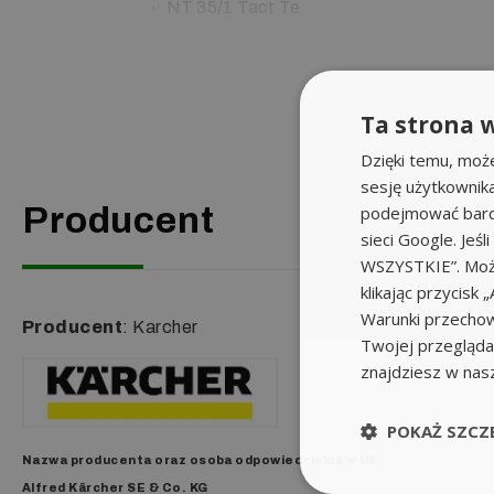
NT 35/1 Tact Te
Ta strona w
Dzięki temu, moż
sesję użytkownik
Producent
podejmować bardz
sieci Google. Jeś
WSZYSTKIE”. Może
klikając przycis
Warunki przechow
Producent
: Karcher
Twojej przeglądar
znajdziesz w nas
POKAŻ SZCZ
Nazwa producenta oraz o
soba odpowiedzialna w UE
:
Alfred Kärcher SE & Co. KG