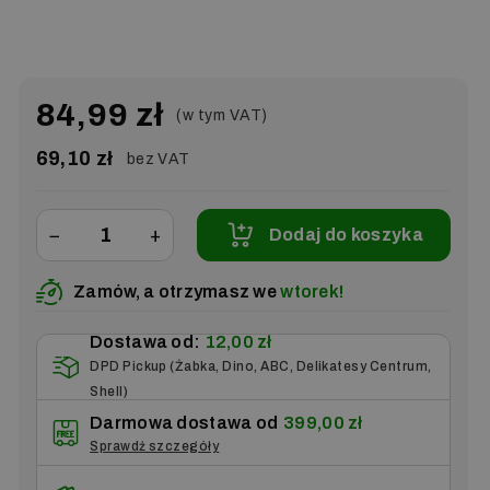
84,99 zł
(w tym VAT)
69,10 zł
bez VAT
−
+
Dodaj do koszyka
Zamów, a otrzymasz we
wtorek!
Dostawa od:
12,00 zł
DPD Pickup (Żabka, Dino, ABC, Delikatesy Centrum,
Shell)
Darmowa dostawa od
399,00 zł
Sprawdź szczegóły