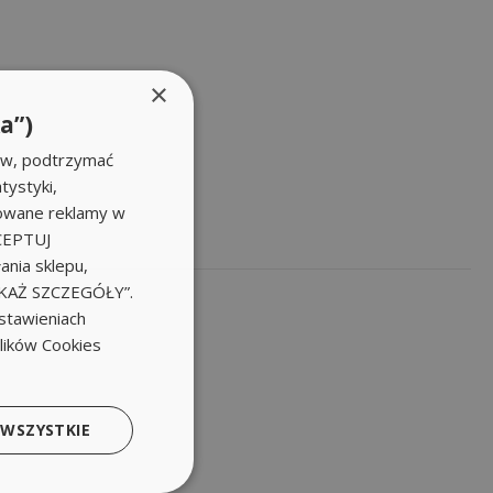
×
a”)
ów, podtrzymać
tystyki,
zowane reklamy w
KCEPTUJ
nia sklepu,
POKAŻ SZCZEGÓŁY”.
stawieniach
plików Cookies
 WSZYSTKIE