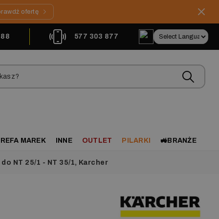
rawdź ofertę
888
577 303 877
REFA MAREK
INNE
OUTLET
PILARKI
🚜BRANŻE
do NT 25/1 - NT 35/1, Karcher