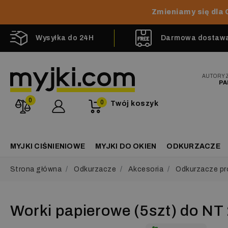
Zmieniamy się dla 
Wysyłka do 24H
Darmowa dostawa 
AUTORY
PA
0
0
Twój koszyk
MYJKI CIŚNIENIOWE
MYJKI DO OKIEN
ODKURZACZE
Strona główna
Odkurzacze
Akcesoria
Odkurzacze pr
Worki papierowe (5szt) do NT 