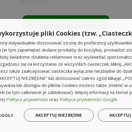
Xpert NT 360
Rozwiń pełen opis produktu
ykorzystuje pliki Cookies (tzw. „Ciasteczk
emy indywidualnie dostosować stronę do preferencji użytkownik
a (w tym zapamiętać dodane produkty do koszyka), prowadzić sta
iej świadome działania reklamowe oraz wyświetlać spersonali
li zgadzasz się na korzystanie ze wszystkich ciasteczek, kliknij „A
sz także zaakceptować ciasteczka wyłącznie niezbędne do działa
k „AKCEPTUJ NIEZBĘDNE” lub dostosować zakres zgód klikając „
ywania lub dostępu do plików Cookies możesz także zmienić w u
ki (w tym całkowicie je zablokować). Więcej informacji na temat 
zej
Polityce prywatności
oraz
Polityce prywatności Google
.
EGÓŁY
AKCEPTUJ NIEZBĘDNE
AKCEPTUJ