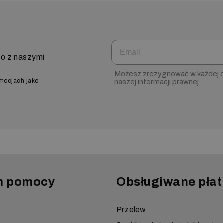
Email
co z naszymi
Możesz zrezygnować w każdej ch
omocjach jako
naszej informacji prawnej.
m pomocy
Obsługiwane płat
Przelew