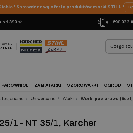
Ciebie ! Sprawdź nową ofertę produktów marki STIHL !
Sp
od 399 zł
690 933 
ZOWANY
RTNER
PAROWNICE
ZAMIATARKI
SZOROWARKI
OGRÓD
ST
ofesjonalne
Uniwersalne
Worki
Worki papierowe (5szt) 
25/1 - NT 35/1, Karcher