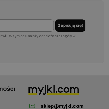
Zapisuję się!
wili. W tym celu należy odnaleźć szczegóły w
ności
sklep@myjki.com