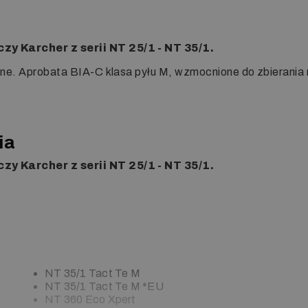
y Karcher z serii NT 25/1 - NT 35/1.
jne. Aprobata BIA-C klasa pyłu M, wzmocnione do zbierani
ia
y Karcher z serii NT 25/1 - NT 35/1.
NT 35/1 Tact Te M
NT 35/1 Tact Te M *EU
NT 360 Eco Xpert