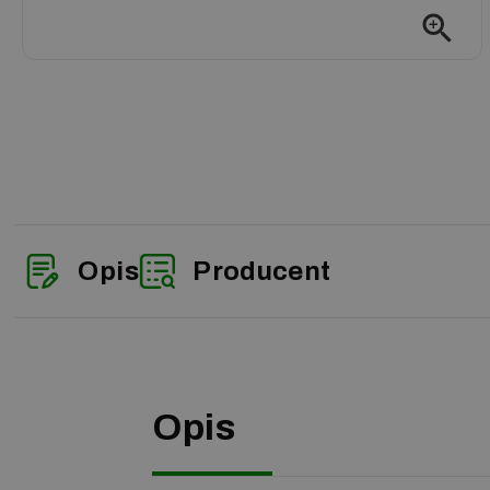
zoom_in
Opis
Producent
Opis