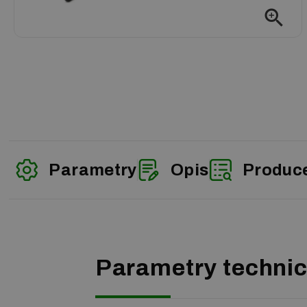
zoom_in
Parametry
Opis
Produc
Parametry techni