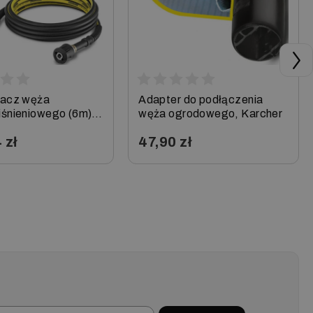
żacz węża
Adapter do podłączenia
śnieniowego (6m)
węża ogrodowego, Karcher
K7, Karcher
 zł
47,90 zł
+
−
+