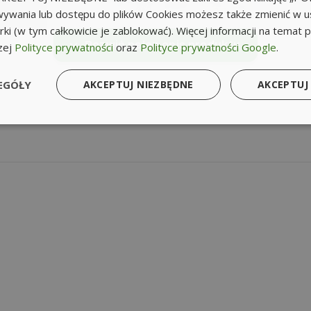
ywania lub dostępu do plików Cookies możesz także zmienić w u
ki (w tym całkowicie je zablokować). Więcej informacji na temat 
Rozwiń pełen opis produktu
zej
Polityce prywatności
oraz
Polityce prywatności Google
.
EGÓŁY
AKCEPTUJ NIEZBĘDNE
AKCEPTUJ
cyjnego mycia powierzchni płaskich przy użyciu myjki ciśni
ym tarasem, patio, elewacją i innymi powierzchniami płaskim