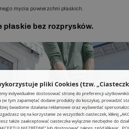
nego mycia powierzchni płaskich.
 płaskie bez rozprysków.
ykorzystuje pliki Cookies (tzw. „Ciasteczk
emy indywidualnie dostosować stronę do preferencji użytkownik
a (w tym zapamiętać dodane produkty do koszyka), prowadzić sta
iej świadome działania reklamowe oraz wyświetlać spersonali
li zgadzasz się na korzystanie ze wszystkich ciasteczek, kliknij „A
sz także zaakceptować ciasteczka wyłącznie niezbędne do działa
k „AKCEPTUJ NIEZBĘDNE” lub dostosować zakres zgód klikając „