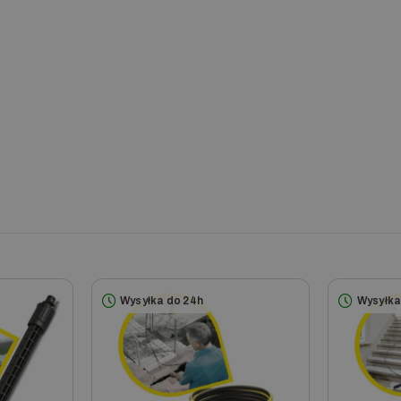
t mycia
ze szczotką do powierzchni płaskich PS 20!
są
pozytywne
.
ządzenia
ysokociśnieniowych Karcher z serii KHB 5.
Wysyłka do 24h
Wysyłka