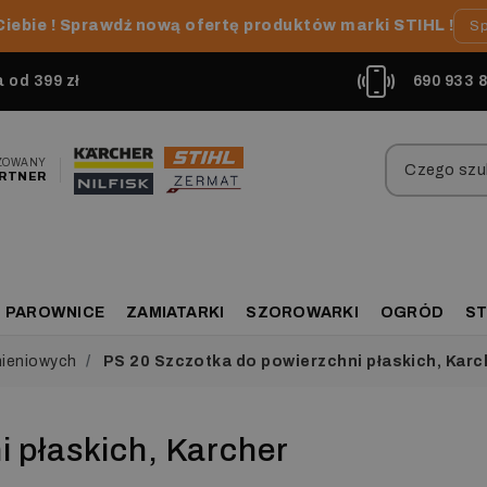
Ciebie ! Sprawdź nową ofertę produktów marki STIHL !
Sp
od 399 zł
690 933 
ZOWANY
RTNER
PAROWNICE
ZAMIATARKI
SZOROWARKI
OGRÓD
ST
nieniowych
PS 20 Szczotka do powierzchni płaskich, Karc
 płaskich, Karcher