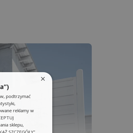
×
a”)
ów, podtrzymać
tystyki,
zowane reklamy w
KCEPTUJ
nia sklepu,
POKAŻ SZCZEGÓŁY”.