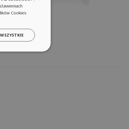
stawieniach
plików Cookies
 WSZYSTKIE
eniowej?
i?