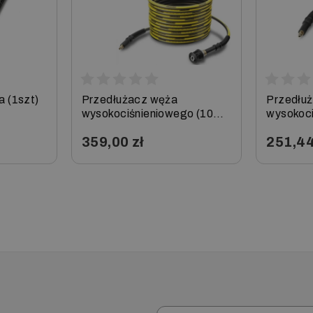
a (1szt)
Przedłużacz węża
Przedłu
wysokociśnieniowego (10m)
wysokoci
do K3 - K7, Karcher
do K3 - 
359,00 zł
251,44
−
+
−
Email