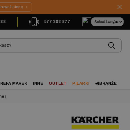
rawdź ofertę
888
577 303 877
REFA MAREK
INNE
OUTLET
PILARKI
🚜BRANŻE
her