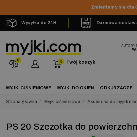
Zmieniamy się dla 
Wysyłka do 24H
Darmowa dostawa 
AUTORY
PA
0
0
Twój koszyk
MYJKI CIŚNIENIOWE
MYJKI DO OKIEN
ODKURZACZE
Strona główna
Myjki ciśnieniowe
Akcesoria do myjek ciś
PS 20 Szczotka do powierzchni