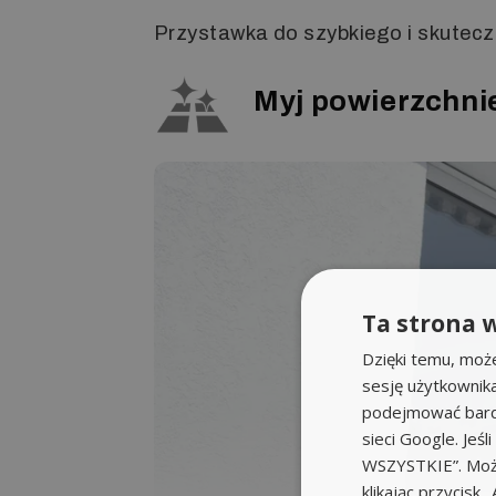
Przystawka do szybkiego i skutecz
Myj powierzchnie
Ta strona w
Dzięki temu, moż
sesję użytkownik
podejmować bardz
sieci Google. Jeś
WSZYSTKIE”. Może
klikając przycis