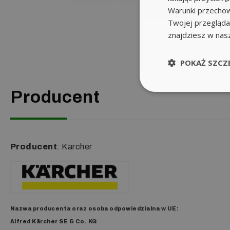
Warunki przechow
Twojej przeglądar
znajdziesz w nas
POKAŻ SZCZ
Producent
Producent
: Karcher
Nazwa producenta oraz o
soba odpowiedzialna w UE
:
Irytują Cię
rozpryski wody podczas trady
Alfred Kärcher SE & Co. KG
Chciałbyś cieszyć się
czystym i lśniąc