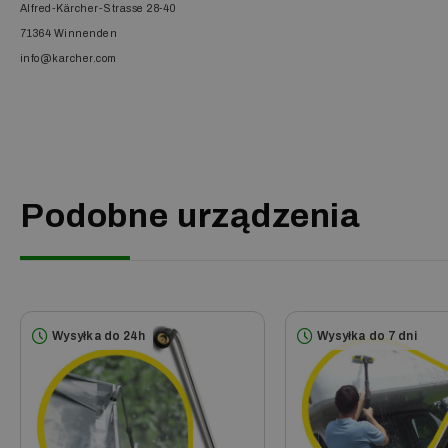
Alfred-Kärcher-Strasse 28-40
Poznaj rozwiązanie i odkryj komfor
71364 Winnenden
Opinie Klientów na temat tego produktu 
info@karcher.com
Kompatybilne ur
Przystawka przeznaczona jest do myjek w
Podobne urządzenia
Wysyłka do 24h
Wysyłka do 7 dni