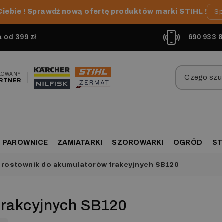
Ciebie ! Sprawdź nową ofertę produktów marki STIHL !
Sp
od 399 zł
690 933 
ZOWANY
RTNER
PAROWNICE
ZAMIATARKI
SZOROWARKI
OGRÓD
ST
rostownik do akumulatorów trakcyjnych SB120
trakcyjnych SB120