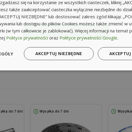
li zgadzasz się na korzystanie ze wszystkich ciasteczek, kliknij „A
sz także zaakceptować ciasteczka wyłącznie niezbędne do działa
k „AKCEPTUJ NIEZBĘDNE” lub dostosować zakres zgód klikając „
ywania lub dostępu do plików Cookies możesz także zmienić w u
ki (w tym całkowicie je zablokować). Więcej informacji na temat 
Rozwiń pełen opis produktu
zej
Polityce prywatności
oraz
Polityce prywatności Google
.
EGÓŁY
AKCEPTUJ NIEZBĘDNE
AKCEPTUJ
yłka do 7 dni
Wysyłka do 7 dni
Wysyłka