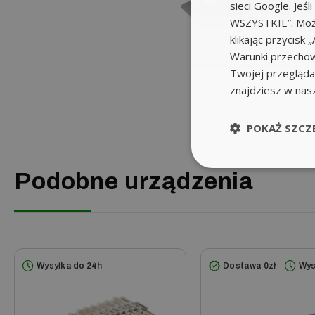
sieci Google. Jeś
WSZYSTKIE”. Może
klikając przycis
Warunki przechow
Twojej przeglądar
znajdziesz w nas
POKAŻ SZCZ
Podobne urządzenia
Wysyłka do 24h
Dostawa 0zł
Wys