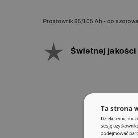
Prostownik 85/105 Ah - do szorowa
Świetnej jakośc
Ta strona w
Dzięki temu, moż
sesję użytkownik
podejmować bardz