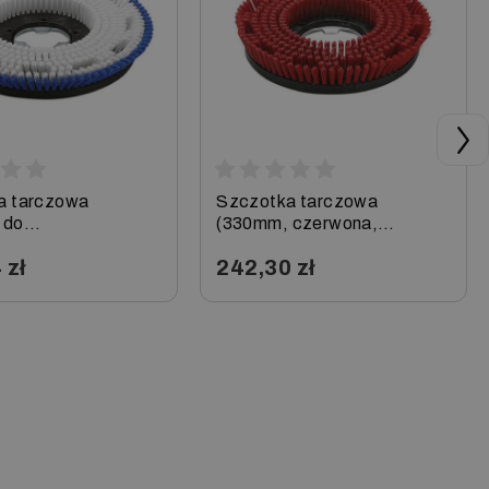
a tarczowa
Szczotka tarczowa
 do
(330mm, czerwona,
owania) do BDS
uniwersalna) do BDS
 zł
242,30 zł
Karcher
33/180, Karcher
+
−
+