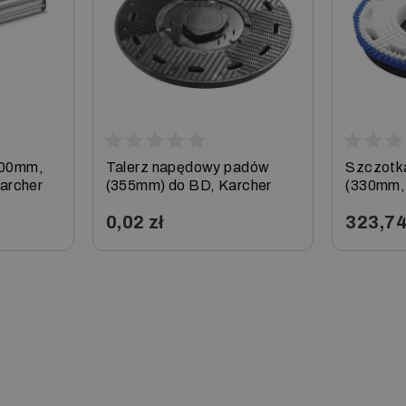
 GEL.
400mm,
Talerz napędowy padów
Szczotk
Karcher
(355mm) do BD, Karcher
(330mm,
szampon
0,02 zł
323,74
33/180, 
−
+
−