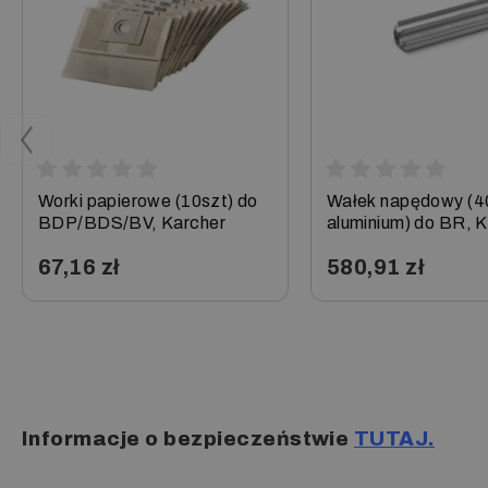
Prostownik do akumulatorów żelowych 6
Worki papierowe (10szt) do
Wałek napędowy (
BDP/BDS/BV, Karcher
aluminium) do BR, 
67,16 zł
580,91 zł
−
+
−
+
Informacje o bezpieczeństwie
TUTAJ.