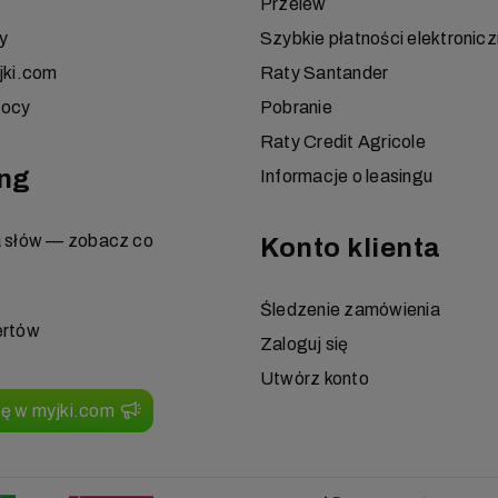
Przelew
y
Szybkie płatności elektronic
jki.com
Raty Santander
mocy
Pobranie
Raty Credit Agricole
ng
Informacje o leasingu
a słów — zobacz co
Konto klienta
Śledzenie zamówienia
ertów
Zaloguj się
Utwórz konto
ię w myjki.com