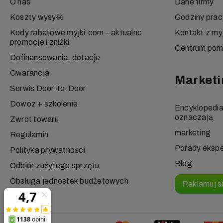
O nas
Dane firmy
Koszty wysyłki
Godziny prac
Kody rabatowe myjki.com – aktualne
Kontakt z my
promocje i zniżki
Centrum po
Dofinansowania, dotacje
Gwarancja
Marketi
Serwis Door-to-Door
Dowóz + szkolenie
Encyklopedi
oznaczają
Zwrot towaru
marketing
Regulamin
Porady eksp
Polityka prywatności
Blog
Odbiór zużytego sprzętu
Obsługa jednostek budżetowych
Reklamuj s