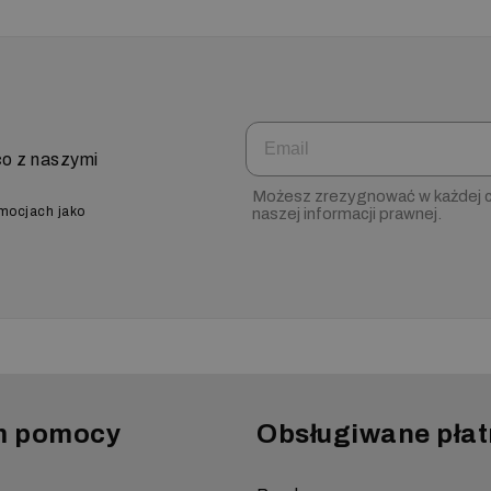
Email
co z naszymi
Możesz zrezygnować w każdej ch
omocjach jako
naszej informacji prawnej.
m pomocy
Obsługiwane płat