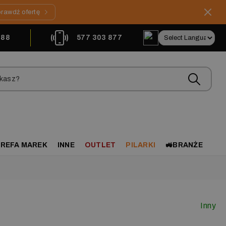
rawdź ofertę
888
577 303 877
REFA MAREK
INNE
OUTLET
PILARKI
🚜BRANŻE
Inny