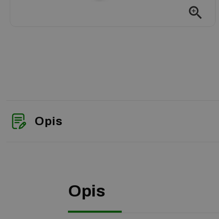
zoom_in
Opis
Opis