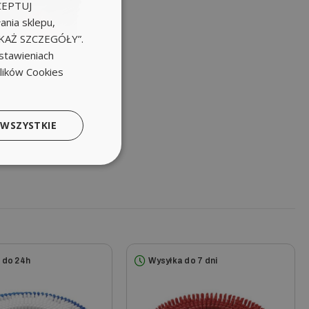
KCEPTUJ
nia sklepu,
POKAŻ SZCZEGÓŁY”.
stawieniach
plików Cookies
 WSZYSTKIE
 do 24h
Wysyłka do 7 dni