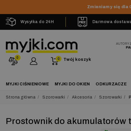
Zmieniamy się dla 
Wysyłka do 24H
Darmowa dostawa 
AUTORY
PA
0
0
Twój koszyk
MYJKI CIŚNIENIOWE
MYJKI DO OKIEN
ODKURZACZE
Strona główna
Szorowarki
Akcesoria
Szorowarki
P
Prostownik do akumulatorów 