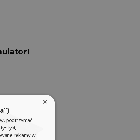
ulator!
×
a”)
ów, podtrzymać
tystyki,
zowane reklamy w