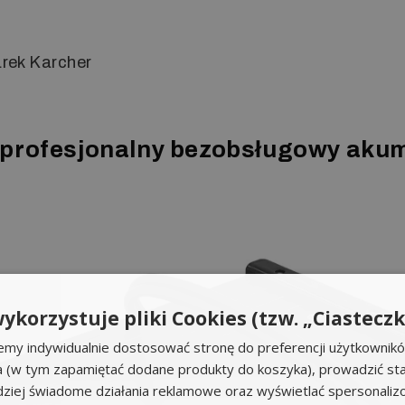
rek Karcher
i profesjonalny bezobsługowy akum
ykorzystuje pliki Cookies (tzw. „Ciasteczk
emy indywidualnie dostosować stronę do preferencji użytkownik
a (w tym zapamiętać dodane produkty do koszyka), prowadzić sta
iej świadome działania reklamowe oraz wyświetlać spersonali