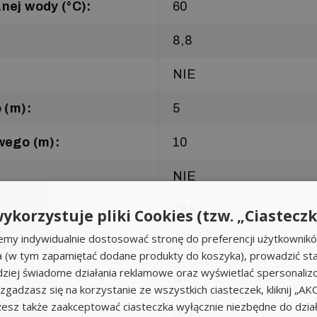
ej wody (°C):
60
8,8
NIE
 (m):
5
wego (m):
10
NIE
TAK
ykorzystuje pliki Cookies (tzw. „Ciasteczk
emy indywidualnie dostosować stronę do preferencji użytkownik
zestawie:
NIE
a (w tym zapamiętać dodane produkty do koszyka), prowadzić sta
iej świadome działania reklamowe oraz wyświetlać spersonali
NIE
li zgadzasz się na korzystanie ze wszystkich ciasteczek, kliknij „A
sz także zaakceptować ciasteczka wyłącznie niezbędne do działa
607