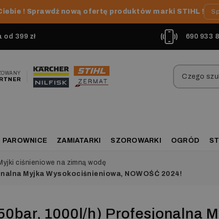
Ciebie ! Sprawdź nową ofertę produktów marki STIHL !
Sp
od 399 zł
690 933 
ZOWANY
RTNER
PAROWNICE
ZAMIATARKI
SZOROWARKI
OGRÓD
ST
Myjki ciśnieniowe na zimną wodę
sjonalna Myjka Wysokociśnieniowa, NOWOŚĆ 2024!
50bar, 1000l/h) Profesjonalna M