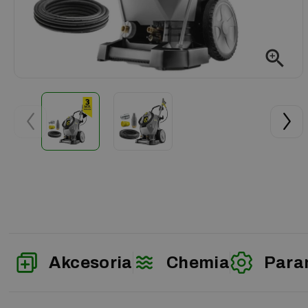
zoom_in
Akcesoria
Chemia
Para