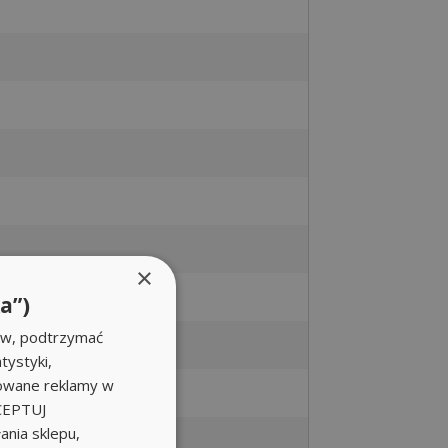
×
a”)
ów, podtrzymać
tystyki,
zowane reklamy w
KCEPTUJ
nia sklepu,