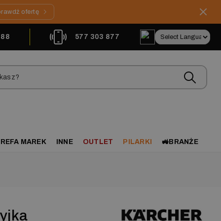
rawdź ofertę
888
577 303 877
REFA MAREK
INNE
OUTLET
PILARKI
🚜BRANŻE
yjka