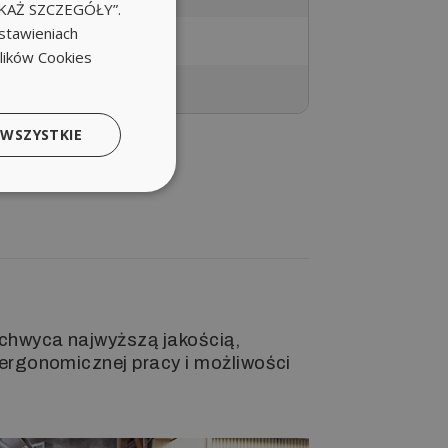
POKAŻ SZCZEGÓŁY”.
stawieniach
plików Cookies
 WSZYSTKIE
chwyca najwyższą jakością,
rgonomicznej pracy i możliwości