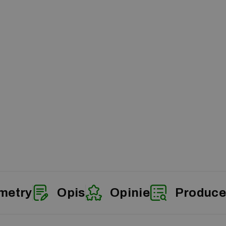
metry
Opis
Opinie
Produce