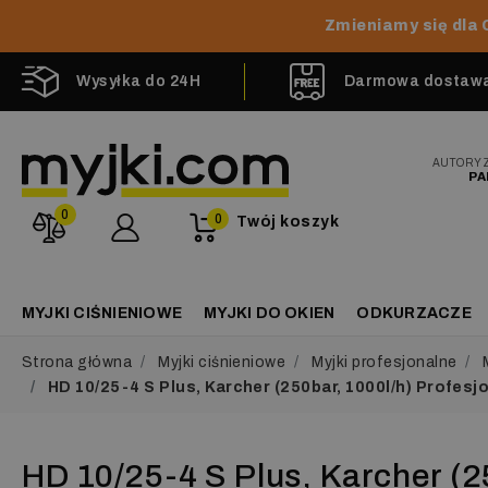
Zmieniamy się dla 
Wysyłka do 24H
Darmowa dostawa 
AUTORY
PA
0
0
Twój koszyk
MYJKI CIŚNIENIOWE
MYJKI DO OKIEN
ODKURZACZE
Strona główna
Myjki ciśnieniowe
Myjki profesjonalne
HD 10/25-4 S Plus, Karcher (250bar, 1000l/h) Profe
HD 10/25-4 S Plus, Karcher (2