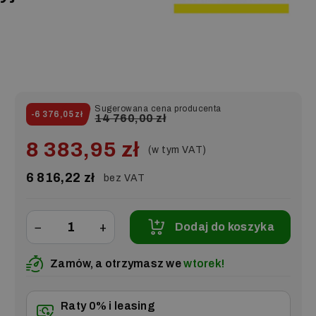
Sugerowana cena producenta
-6 376,05 zł
14 760,00 zł
8 383,95 zł
(w tym VAT)
6 816,22 zł
bez VAT
−
+
Dodaj do koszyka
Zamów, a otrzymasz we
wtorek!
Raty 0% i leasing