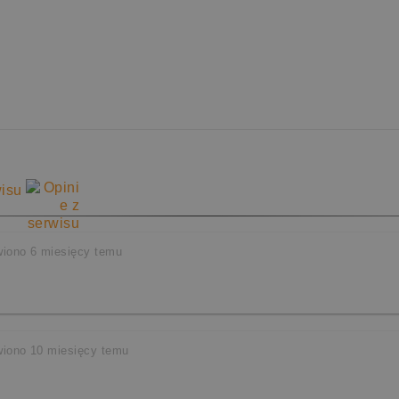
wisu
 - nasz wyspecjalizowany pracownik przed wysyłk
ąc u Nas zyskujesz pewność, że towar dotrze do Ci
iono 6 miesięcy temu
szcze Więcej, Jeszcze Lepiej!
iono 10 miesięcy temu