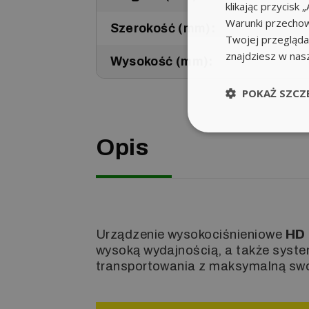
klikając przycis
Warunki przechow
Szerokość (mm):
Twojej przeglądar
znajdziesz w nas
Wysokość (mm):
POKAŻ SZCZ
Opis
Urządzenie wysokociśnieniowe
HD 
wysoką wydajnością, a także syst
transportowania z maksymalną sw