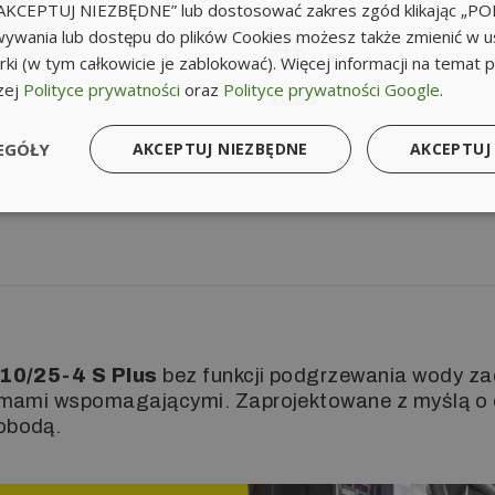
k „AKCEPTUJ NIEZBĘDNE” lub dostosować zakres zgód klikając „
ywania lub dostępu do plików Cookies możesz także zmienić w u
518
ki (w tym całkowicie je zablokować). Więcej informacji na temat 
zej
Polityce prywatności
oraz
Polityce prywatności Google
.
1063
EGÓŁY
AKCEPTUJ NIEZBĘDNE
AKCEPTUJ
10/25-4 S Plus
bez funkcji podgrzewania wody za
emami wspomagającymi. Zaprojektowane z myślą o e
obodą.