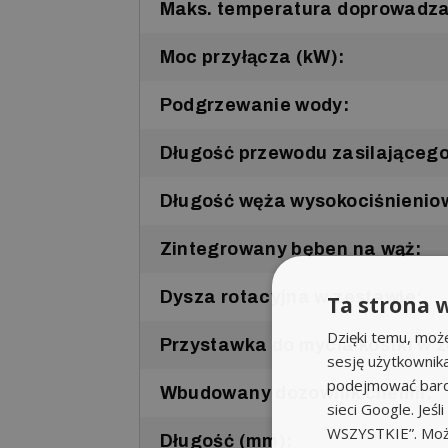
Maks. temperatura doprowadzan
Moc przyłącza (kW):
Podgrzewanie wody:
Długość przewodu zasilającego
Długość węża wysokociśnienio
Zintegrowany bęben na wąż:
Dysza rotacyjna w zestawie:
Ta strona w
Dzięki temu, moż
Przystawka do mycia kostki w 
sesję użytkownik
podejmować bardz
Wbudowany dozownik chemii:
sieci Google. Jeś
WSZYSTKIE”. Może
Długość (mm):