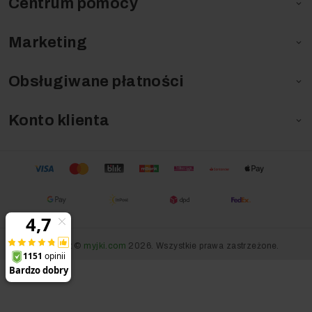
Centrum pomocy

Marketing

Obsługiwane płatności

Konto klienta

Copyright ©
myjki.com
2026. Wszystkie prawa zastrzeżone.