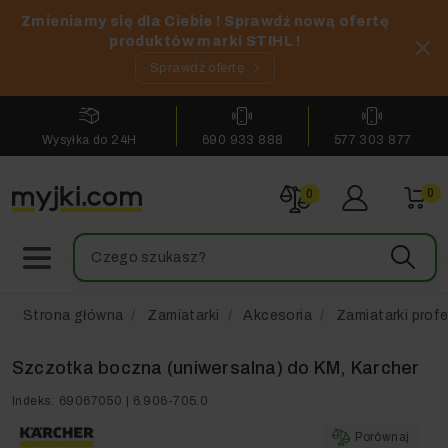
Zmieniamy się dla Ciebie ! Sprawdź nową ofertę
produktów marki STIHL !
Sprawdź ofertę
Wysyłka do 24H
690 933 888
577 303 877
0
0
Strona główna
Zamiatarki
Akcesoria
Zamiatarki prof
Szczotka boczna (uniwersalna) do KM, Karcher
Indeks:
69067050 | 6.906-705.0
Porównaj