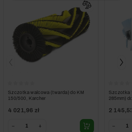
Szczotka walcowa (twarda) do KM
Szczotka w
150/500, Karcher
285mm) do
4 021,96 zł
2 145,53
−
+
−