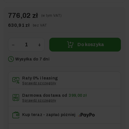
776,02 zł
(w tym VAT)
630,91 zł
bez VAT
−
+
Do koszyka
Wysyłka do 7 dni
Raty 0% i leasing
Sprawdź szczegóły
Darmowa dostawa od
399,00 zł
Sprawdź szczegóły
Kup teraz - zapłać później