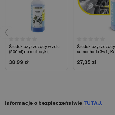
K 2.75 plus
K 2.87 plus
K 2.89 plus
K 2.90 M
K 2.90 M plus
K 2.900 M Plus
K 2.900 M T 50 plus
K 2.91 M Plus
K 2.91 MD Plus T 50
K 2.94 MD plus
Środek czyszczący w żelu
Środek czyszczący 
K 2.97 M plus
(500ml) do motocykli,
samochodu 3w1, Ka
K 2.98 M plus T 50
Karcher
K 2.99 M
38,99 zł
27,35 zł
K 2.99 M plus T 50
K 2.99 MD plus
K 3 Dom
−
+
−
+
Informacje o bezpieczeństwie
TUTAJ.