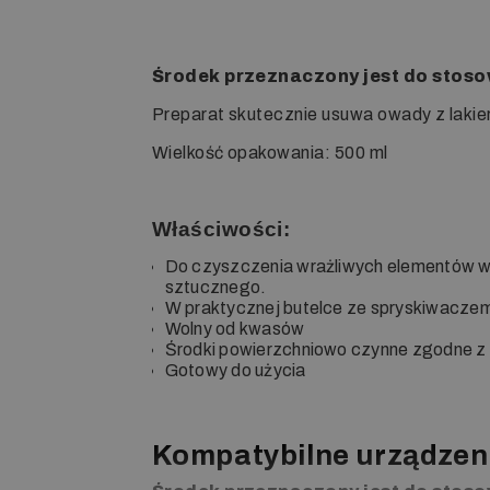
Środek przeznaczony jest do stos
Preparat skutecznie usuwa owady z lakie
Wielkość opakowania: 500 ml
Właściwości:
Do czyszczenia wrażliwych elementów w s
sztucznego.
W praktycznej butelce ze spryskiwacze
Wolny od kwasów
Środki powierzchniowo czynne zgodne 
Gotowy do użycia
Kompatybilne urządzen