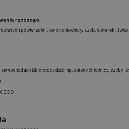
owania ręcznego.
rowanych powierzchni, osłon chłodnicy, szyb, lusterek, świ
amochodach lub motocyklach np. osłony chłodnicy, szyby, lus
m
z OECD
ia