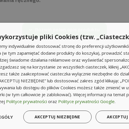
owania ręcznego.
K 3 Premium Full Control
K 
K 3 Premium Full Control Home
K 
Rozwiń pełen opis produktu
K 4
K 
ykorzystuje pliki Cookies (tzw. „Ciasteczk
K 4 Compact
K 
K 4 Full Control
K 7
emy indywidualnie dostosować stronę do preferencji użytkownik
K 4 Full Control Home
K 
a (w tym zapamiętać dodane produkty do koszyka), prowadzić sta
K 4 Premium
K 7
K 4 Premium Full Control
K 
iej świadome działania reklamowe oraz wyświetlać spersonali
K 4 Premium Full Control Home
K 
li zgadzasz się na korzystanie ze wszystkich ciasteczek, kliknij „A
K 5 Compact
K 
sz także zaakceptować ciasteczka wyłącznie niezbędne do działa
K 5 Full Control
K 
k „AKCEPTUJ NIEZBĘDNE” lub dostosować zakres zgód klikając „
K 5 Full Control Home
K 
K 5 Premium
K 
ywania lub dostępu do plików Cookies możesz także zmienić w u
K 5 Premium Full Control
ki (w tym całkowicie je zablokować). Więcej informacji na temat 
zej
Polityce prywatności
oraz
Polityce prywatności Google
.
K 3.00 EcoSilent
K 
EGÓŁY
AKCEPTUJ NIEZBĘDNE
AKCEPTUJ
K 3.200
K 
K 3.500 Garden *EU
K 
K 3.500 T 250
K 