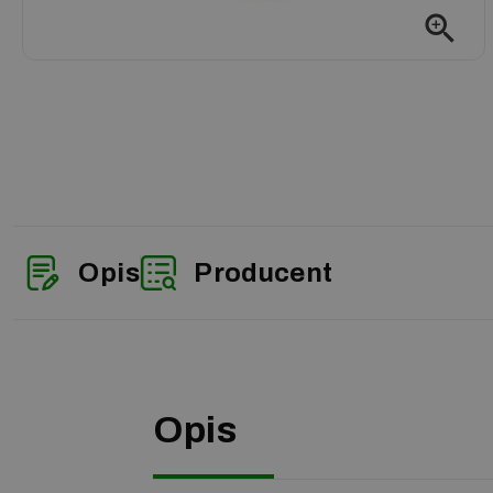
zoom_in
Opis
Producent
Opis