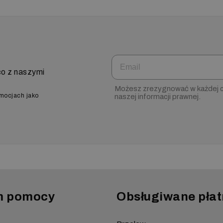
Email
co z naszymi
Możesz zrezygnować w każdej ch
omocjach jako
naszej informacji prawnej.
m pomocy
Obsługiwane płat