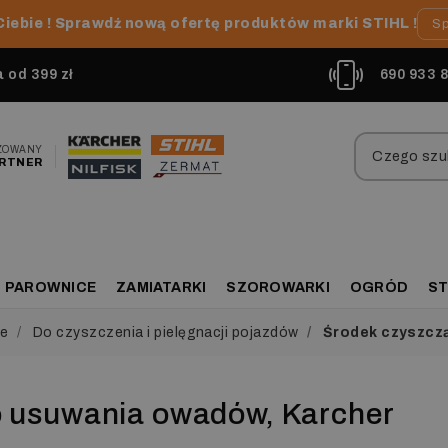
Ciebie ! Sprawdź nową ofertę produktów marki STIHL !
Sp
od 399 zł
690 933 
ZOWANY
RTNER
PAROWNICE
ZAMIATARKI
SZOROWARKI
OGRÓD
ST
we
Do czyszczenia i pielęgnacji pojazdów
Środek czyszczą
o usuwania owadów, Karcher