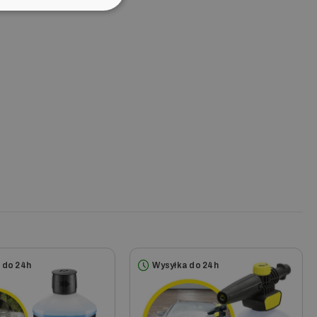
5.660 T400 *EU
5.68 MD
5.70 MD T 200
5.700
5.700 T 250
5.700 T 300
5.800 eco!ogic
5.80M PLUS T 250 *EU
5.85 M plus
5.91 MD plus
5.91MD T 250 *EU
6.200 T 400
6.250 JUBILEE T 400
6.300
6.550 T 300
6.560
6.600
6.610 T 300
6.750
6.80M PLUS T 250 *EU
 do 24h
Wysyłka do 24h
6.91 MD
6.91 MD plus T300
7 Home