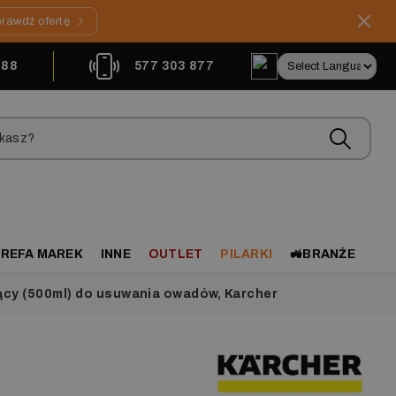
rawdź ofertę
888
577 303 877
REFA MAREK
INNE
OUTLET
PILARKI
🚜BRANŻE
cy (500ml) do usuwania owadów, Karcher