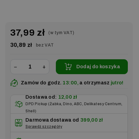
37,99 zł
(w tym VAT)
30,89 zł
bez VAT
−
+
Dodaj do koszyka
Zamów do godz.
13:00,
a otrzymasz
jutro!
Dostawa od:
12,00 zł
DPD Pickup (Żabka, Dino, ABC, Delikatesy Centrum,
Shell)
Darmowa dostawa od
399,00 zł
Sprawdź szczegóły