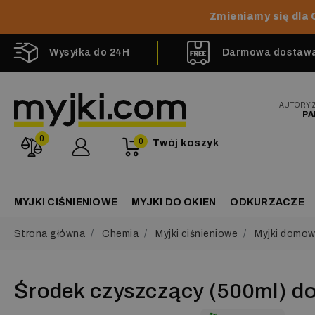
Zmieniamy się dla 
Wysyłka do 24H
Darmowa dostawa 
AUTORY
PA
0
0
Twój koszyk
MYJKI CIŚNIENIOWE
MYJKI DO OKIEN
ODKURZACZE
Strona główna
Chemia
Myjki ciśnieniowe
Myjki domo
Środek czyszczący (500ml) d