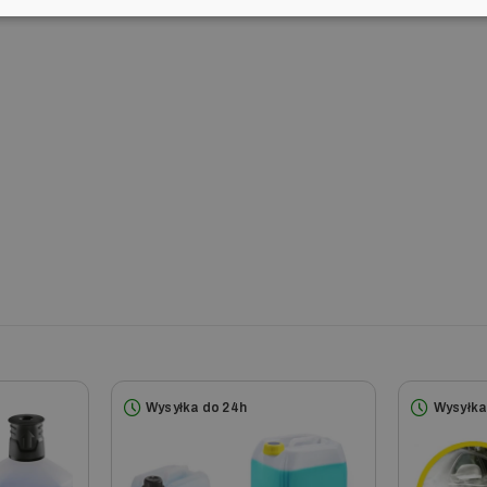
K 3.500 T 50
K 
K 3.530 T200 *EU
K 
K 3.550
K 
K 3.610 T250 *EU
K 
K 3.65 MD *EU
K 
K 3.65 MD Plus T200
K 
K 3.68 MD Plus
K 
K 3.80 MD T250 *EU
K 
K 3.800 eco!ogic
K 
K 3.85 M PL
K 
K 3.900 M
K 
K 3.91 M WRC
K 
K 3.91 M plus T 100
K 
K 3.97 M plus F1
K 
K 3.98 M plus T 100
K 
K 3.99 M plus
K 
K 3.99 M plus T 100
K 
K 4 Home *EU
K 
K 4 Premium Car & Home
K 
K 4 Premium Dom
K 
Wysyłka do 24h
Wysyłka
K 4 Premium eco!ogic Dom
K 
K 4.00 EcoSilent
K 
K 4.500 T 250
K 