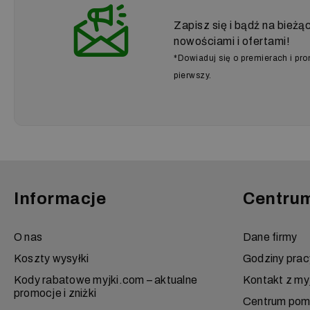
Zapisz się i bądź na bieżą
nowościami i ofertami!
*Dowiaduj się o premierach i pr
pierwszy.
Informacje
Centru
O nas
Dane firmy
Koszty wysyłki
Godziny prac
Kody rabatowe myjki.com – aktualne
Kontakt z my
promocje i zniżki
Centrum po