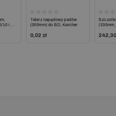
mm,
Talerz napędowy padów
Szczotk
0/10 i BR
(355mm) do BD, Karcher
(330mm,
uniwersa
0,02 zł
242,30
33/180, 
−
+
−