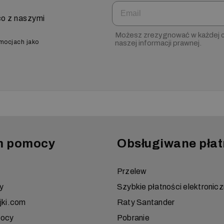
Email
co z naszymi
Możesz zrezygnować w każdej ch
omocjach jako
naszej informacji prawnej.
m pomocy
Obsługiwane płat
Przelew
y
Szybkie płatności elektronic
jki.com
Raty Santander
mocy
Pobranie