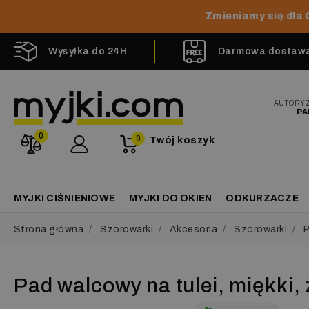
Zmieniamy się dla 
Wysyłka do 24H
Darmowa dostawa 
AUTORY
PA
0
0
Twój koszyk
MYJKI CIŚNIENIOWE
MYJKI DO OKIEN
ODKURZACZE
Strona główna
Szorowarki
Akcesoria
Szorowarki
P
Pad walcowy na tulei, miękki,