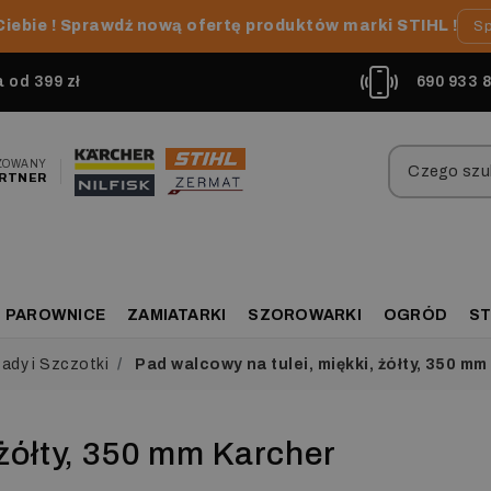
Ciebie ! Sprawdź nową ofertę produktów marki STIHL !
Sp
od 399 zł
690 933 
ZOWANY
RTNER
PAROWNICE
ZAMIATARKI
SZOROWARKI
OGRÓD
ST
ady i Szczotki
Pad walcowy na tulei, miękki, żółty, 350 mm
 żółty, 350 mm Karcher