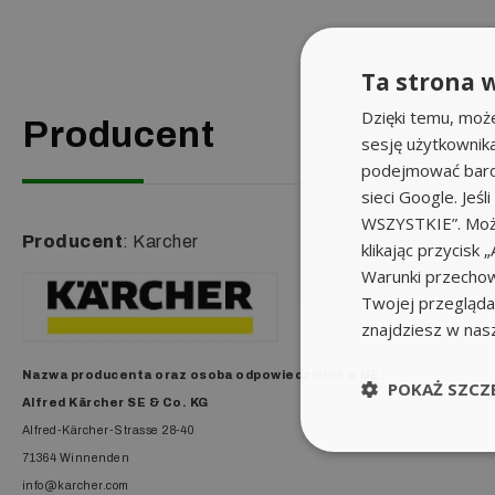
Ta strona w
Dzięki temu, moż
Producent
sesję użytkownik
podejmować bardz
sieci Google. Jeś
WSZYSTKIE”. Może
Producent
: Karcher
klikając przycis
Warunki przechow
Twojej przeglądar
znajdziesz w nas
Nazwa producenta oraz o
soba odpowiedzialna w UE
:
POKAŻ SZCZ
Alfred Kärcher SE & Co. KG
Alfred-Kärcher-Strasse 28-40
71364 Winnenden
info@karcher.com