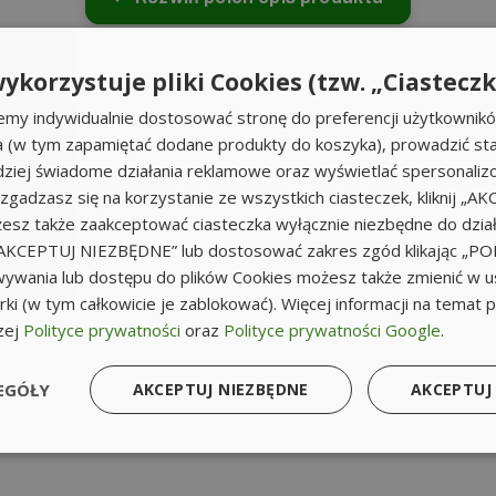
ykorzystuje pliki Cookies (tzw. „Ciasteczk
emy indywidualnie dostosować stronę do preferencji użytkownik
a (w tym zapamiętać dodane produkty do koszyka), prowadzić sta
iej świadome działania reklamowe oraz wyświetlać spersonali
li zgadzasz się na korzystanie ze wszystkich ciasteczek, kliknij „A
sz także zaakceptować ciasteczka wyłącznie niezbędne do działa
k „AKCEPTUJ NIEZBĘDNE” lub dostosować zakres zgód klikając „
ywania lub dostępu do plików Cookies możesz także zmienić w u
ki (w tym całkowicie je zablokować). Więcej informacji na temat 
zej
Polityce prywatności
oraz
Polityce prywatności Google
.
EGÓŁY
AKCEPTUJ NIEZBĘDNE
AKCEPTUJ