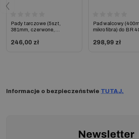
Pady tarczowe (5szt,
Pad walcowy (400
381mm, czerwone,
mikrofibra) do BR 4
uniwersalne) do B/BD,
40/25, Karcher
246,00 zł
298,99 zł
Karcher
−
+
−
+
Informacje o bezpieczeństwie
TUTAJ.
Newsletter