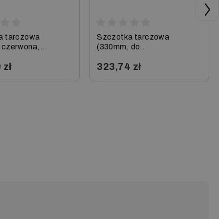
a tarczowa
Szczotka tarczowa
 czerwona,
(330mm, do
lna) do BDS
szamponowania) do BDS
 zł
323,74 zł
Karcher
33/180, Karcher
+
−
+