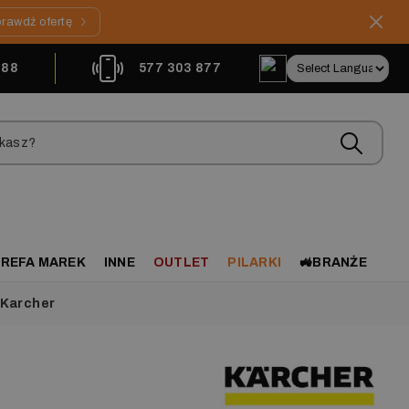
rawdź ofertę
888
577 303 877
REFA MAREK
INNE
OUTLET
PILARKI
🚜BRANŻE
 Karcher