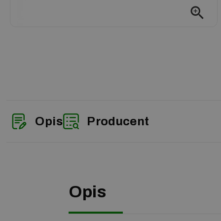
zoom_in
Opis
Producent
Opis