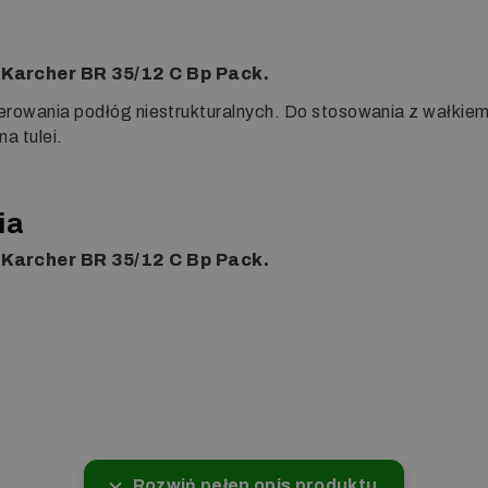
Karcher BR 35/12 C Bp Pack.
lerowania podłóg niestrukturalnych. Do stosowania z wałki
a tulei.
ia
Karcher BR 35/12 C Bp Pack.
Rozwiń pełen opis produktu