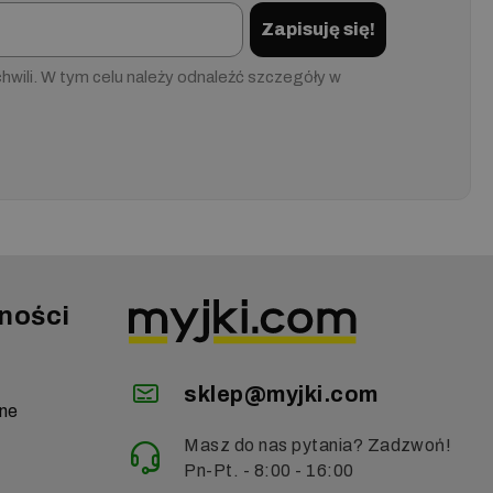
Zapisuję się!
wili. W tym celu należy odnaleźć szczegóły w
ności
sklep@myjki.com
zne
Masz do nas pytania? Zadzwoń!
Pn-Pt. - 8:00 - 16:00