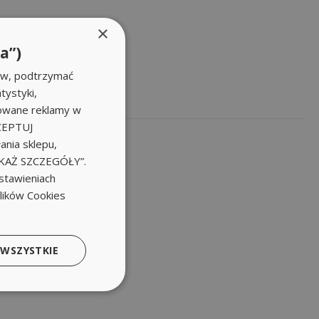
×
a”)
ów, podtrzymać
tystyki,
zowane reklamy w
KCEPTUJ
nia sklepu,
POKAŻ SZCZEGÓŁY”.
stawieniach
plików Cookies
 WSZYSTKIE