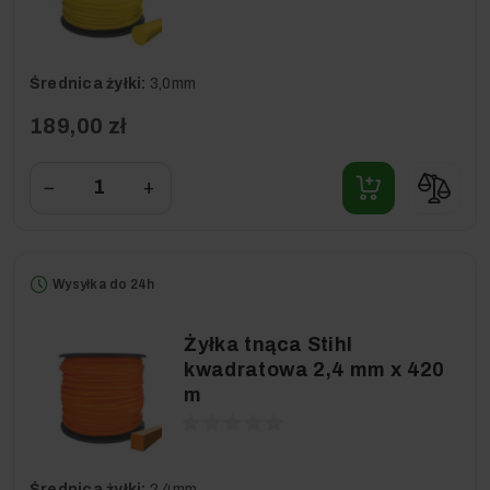
Średnica żyłki:
3,0mm
189,00 zł
−
+
Wysyłka do 24h
Żyłka tnąca Stihl
kwadratowa 2,4 mm x 420
m
Średnica żyłki:
2,4mm