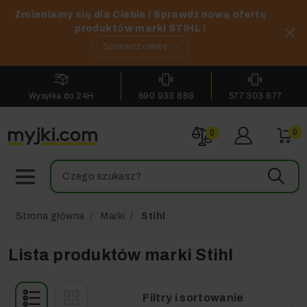
Zmieniamy się dla Ciebie ! Sprawdź nową ofertę
produktów marki STIHL !
Sprawdź ofertę
Wysyłka do 24H
690 933 888
577 303 877
0
0
Strona główna
Marki
Stihl
Lista produktów marki Stihl
Filtry i sortowanie