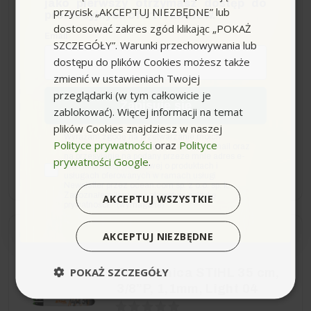
.325", 1,3mm, Light 04
jako pierwszy otrzymasz dostęp do
przycisk „AKCEPTUJ NIEZBĘDNE” lub
promocyjnych ofert i rabatów.
dostosować zakres zgód klikając „POKAŻ
Email
SZCZEGÓŁY”. Warunki przechowywania lub
dostępu do plików Cookies możesz także
zmienić w ustawieniach Twojej
Podziałka kółka gwiazdkowego:
.325"
Szerokość rowka:
1,3
przeglądarki (w tym całkowicie je
Zapisuję się
Długość prowadnicy:
40cm
zablokować). Więcej informacji na temat
plików Cookies znajdziesz w naszej
145,00 zł
zgoda
Wyrażam zgodę na przetwarzanie moich
Polityce prywatności
oraz
Polityce
danych osobowych w postaci adresu e-mail oraz
na przesyłanie na podany przeze mnie adres e-
prywatności Google
.
mail informacji handlowej o produktach i
−
+
usługach oferowanych w ramach usługi
Newsletter przez ocean.com sp. z o.o. sp. k.
Zapoznałem/łam się i akceptuję politykę
AKCEPTUJ WSZYSTKIE
prywatności. *(wymagane)
AKCEPTUJ NIEZBĘDNE
Wysyłka do 24h
POKAŻ SZCZEGÓŁY
Prowadnica STIHL 35 cm,
3/8”P, 1,1mm, Light 04