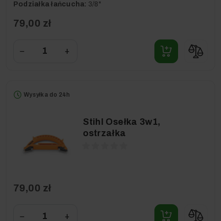
Podziałka łańcucha:
3/8"
79,00 zł
−
+
Wysyłka do 24h
Stihl Osełka 3w1,
ostrzałka
79,00 zł
−
+