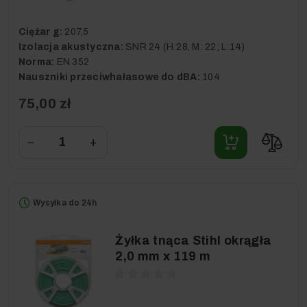
Ciężar g:
207,5
Izolacja akustyczna:
SNR 24 (H:28, M: 22; L:14)
Norma:
EN 352
Nauszniki przeciwhałasowe do dBA:
104
75,00 zł
−
+
Wysyłka do 24h
Żyłka tnąca Stihl okrągła
2,0 mm x 119 m