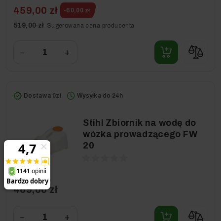
459,00 zł
-60,00 zł
519,00 zł
Sugerowana cena producenta
−
+
Dostawa 0zł
Wysyłka do 24h
Stihl Zbiornik na wodę do
wózka prowadzącego FW
20
469,00 zł
−
+