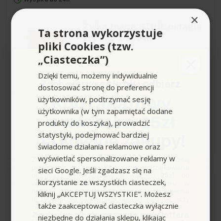
×
Żyłka tnąca STIHL okrągła
Ta strona wykorzystuje
2,4 mm x 253 m
pliki Cookies (tzw.
„Ciasteczka”)
Dzięki temu, możemy indywidualnie
Zrób pierwszy krok i odbierz
dostosować stronę do preferencji
Średnica żyłki:
2,4mm
użytkowników, podtrzymać sesję
Kod rabatowy
użytkownika (w tym zapamiętać dodane
135,00 zł
o wartości 25zł
produkty do koszyka), prowadzić
statystyki, podejmować bardziej
na kolejne zakupy!
−
+
świadome działania reklamowe oraz
wyświetlać spersonalizowane reklamy w
Zapisz się do newslettera, załóż konto i dokonaj
pierwszych zakupów. W ramach podziękowania
sieci Google. Jeśli zgadzasz się na
otrzymasz kod rabatowy o wartości
25zł
, do
korzystanie ze wszystkich ciasteczek,
wykorzystania przy kolejnym zamówieniu w
Wysyłka do 24h
naszym sklepie (minimalna wartość zamówienia
kliknij „AKCEPTUJ WSZYSTKIE”. Możesz
to 100zł przed naliczeniem rabatu). Kod nie łączy
także zaakceptować ciasteczka wyłącznie
się z innymi kodami rabatowymi.
Prowadnica STIHL 40cm,
Zapisując się do naszego newslettera
niezbędne do działania sklepu, klikając