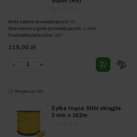
Super (RS)
Ilość zębów prowadzących:
91
Szerokość ogniw prowadzących:
1,6mm
Podziałka łańcucha:
3/8"
119,00 zł
−
+
Wysyłka do 24h
Żyłka tnąca Stihl okrągła
3 mm x 162m