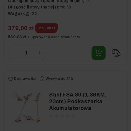
Odstęp między zębami tnącymi (mm):
24
Długość listwy tnącej (cm/:
50
Waga (kg):
2.3
379,00 zł
-210,00 zł
589,00 zł
Sugerowana cena producenta
−
+
Dostawa 0zł
Wysyłka do 24h
Stihl FSA 30 (1,36KM,
23cm) Podkaszarka
Akumulatorowa