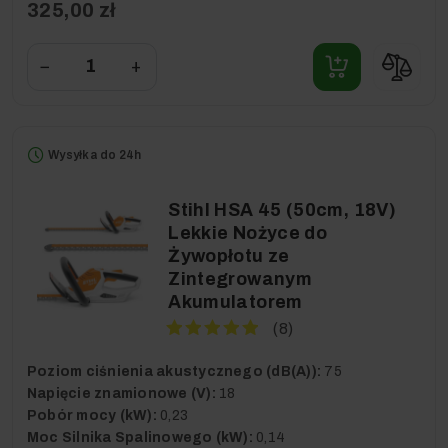
325,00 zł
−
+
Wysyłka do 24h
Stihl HSA 45 (50cm, 18V)
Lekkie Nożyce do
Żywopłotu ze
Zintegrowanym
Akumulatorem
(8)
Poziom ciśnienia akustycznego (dB(A)):
75
Napięcie znamionowe (V):
18
Pobór mocy (kW):
0,23
Moc Silnika Spalinowego (kW):
0,14