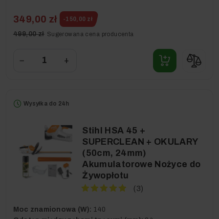
349,00 zł
-150,00 zł
499,00 zł
Sugerowana cena producenta
−
+
Wysyłka do 24h
Stihl HSA 45 +
SUPERCLEAN + OKULARY
(50cm, 24mm)
Akumulatorowe Nożyce do
Żywopłotu
(3)
Moc znamionowa (W):
140