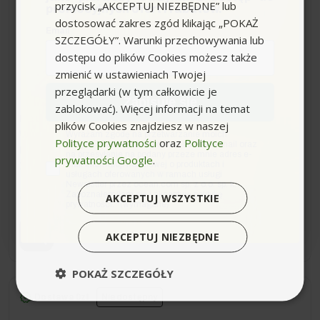
przycisk „AKCEPTUJ NIEZBĘDNE” lub
promocyjnych ofert i rabatów.
dostosować zakres zgód klikając „POKAŻ
Stihl GHE 260 S (2900W,
Email
SZCZEGÓŁY”. Warunki przechowywania lub
400V, do 40mm)
dostępu do plików Cookies możesz także
Rozdrabniacz Ogrodowy
zmienić w ustawieniach Twojej
przeglądarki (w tym całkowicie je
Zapisuję się
zablokować). Więcej informacji na temat
Moc urządzenia [W]:
2900
plików Cookies znajdziesz w naszej
zgoda
Wyrażam zgodę na przetwarzanie moich
Waga bez akcesoriów (kg):
27
Polityce prywatności
oraz
Polityce
danych osobowych w postaci adresu e-mail oraz
Maks. średn. gałęzi (mm):
do 35
na przesyłanie na podany przeze mnie adres e-
prywatności Google
.
mail informacji handlowej o produktach i
Znam. prędkość obr. narzędzia rob. U/min:
2780
usługach oferowanych w ramach usługi
Newsletter przez ocean.com sp. z o.o. sp. k.
2 049,00 zł
Zapoznałem/łam się i akceptuję politykę
AKCEPTUJ WSZYSTKIE
prywatności. *(wymagane)
AKCEPTUJ NIEZBĘDNE
POKAŻ SZCZEGÓŁY
Dostawa 0zł
Niedostępny