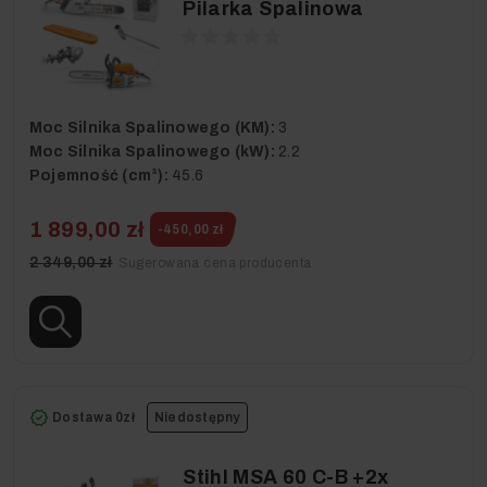
Pilarka Spalinowa
Moc Silnika Spalinowego (KM):
3
Moc Silnika Spalinowego (kW):
2.2
Pojemność (cm³):
45.6
1 899,00 zł
-450,00 zł
2 349,00 zł
Sugerowana cena producenta
Dostawa 0zł
Niedostępny
Stihl MSA 60 C-B +2x