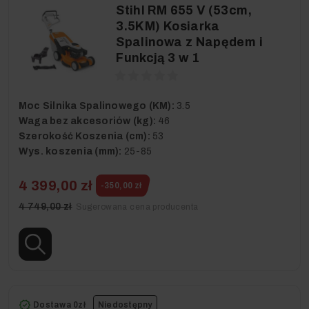
Stihl RM 655 V (53cm,
3.5KM) Kosiarka
Spalinowa z Napędem i
Funkcją 3 w 1
Moc Silnika Spalinowego (KM):
3.5
Waga bez akcesoriów (kg):
46
Szerokość Koszenia (cm):
53
Wys. koszenia (mm):
25-85
4 399,00 zł
-350,00 zł
4 749,00 zł
Sugerowana cena producenta
Dostawa 0zł
Niedostępny