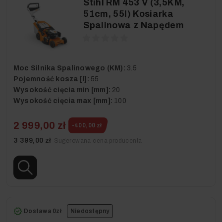
Stihl RM 453 V (3,5KM,
51cm, 55l) Kosiarka
Spalinowa z Napędem
Moc Silnika Spalinowego (KM):
3.5
Pojemność kosza [l]:
55
Wysokość cięcia min [mm]:
20
Wysokość cięcia max [mm]:
100
2 999,00 zł
-400,00 zł
3 399,00 zł
Sugerowana cena producenta
Dostawa 0zł
Niedostępny