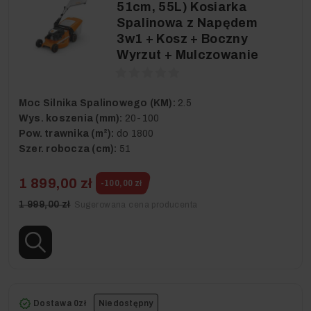
51cm, 55L) Kosiarka
Spalinowa z Napędem
3w1 + Kosz + Boczny
Wyrzut + Mulczowanie
Moc Silnika Spalinowego (KM):
2.5
Wys. koszenia (mm):
20-100
Pow. trawnika (m²):
do 1800
Szer. robocza (cm):
51
1 899,00 zł
-100,00 zł
1 999,00 zł
Sugerowana cena producenta
Dostawa 0zł
Niedostępny