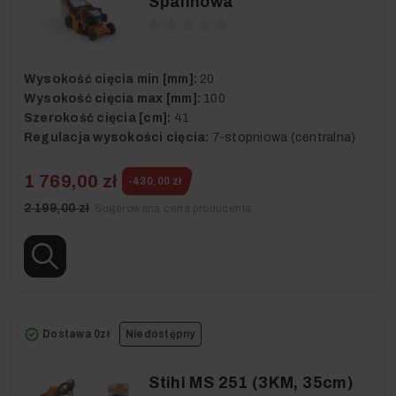
Spalinowa
Wysokość cięcia min [mm]:
20
Wysokość cięcia max [mm]:
100
Szerokość cięcia [cm]:
41
Regulacja wysokości cięcia:
7-stopniowa (centralna)
1 769,00 zł
-430,00 zł
2 199,00 zł
Sugerowana cena producenta
Dostawa 0zł
Niedostępny
Stihl MS 251 (3KM, 35cm)