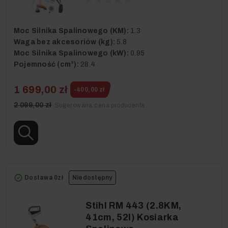
Moc Silnika Spalinowego (KM):
1.3
Waga bez akcesoriów (kg):
5.8
Moc Silnika Spalinowego (kW):
0.95
Pojemność (cm³):
28.4
1 699,00 zł
-400,00 zł
2 099,00 zł
Sugerowana cena producenta
Dostawa 0zł
Niedostępny
Stihl RM 443 (2.8KM,
41cm, 52l) Kosiarka