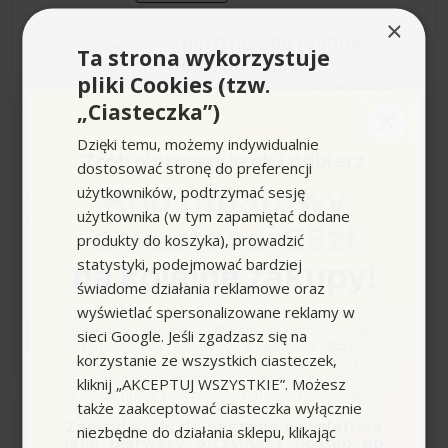
×
Stihl GHE 260 (2900W,
Ta strona wykorzystuje
400V, do 35mm)
pliki Cookies (tzw.
Rozdrabniacz Ogrodowy
„Ciasteczka”)
Dzięki temu, możemy indywidualnie
Zrób pierwszy krok i odbierz
dostosować stronę do preferencji
Moc urządzenia [W]:
2900
użytkowników, podtrzymać sesję
Kod rabatowy
Waga bez akcesoriów (kg):
27
użytkownika (w tym zapamiętać dodane
Napięcie znamionowe (V):
400
o wartości 25zł
produkty do koszyka), prowadzić
Maks. średn. gałęzi (mm):
do 35
statystyki, podejmować bardziej
na kolejne zakupy!
1 999,00 zł
świadome działania reklamowe oraz
wyświetlać spersonalizowane reklamy w
Zapisz się do newslettera, załóż konto i dokonaj
pierwszych zakupów. W ramach podziękowania
sieci Google. Jeśli zgadzasz się na
otrzymasz kod rabatowy o wartości
25zł
, do
korzystanie ze wszystkich ciasteczek,
wykorzystania przy kolejnym zamówieniu w
naszym sklepie (minimalna wartość zamówienia
kliknij „AKCEPTUJ WSZYSTKIE”. Możesz
to 100zł przed naliczeniem rabatu). Kod nie łączy
także zaakceptować ciasteczka wyłącznie
się z innymi kodami rabatowymi.
Zapisując się do naszego newslettera
Dostawa 0zł
Niedostępny
niezbędne do działania sklepu, klikając
jako pierwszy otrzymasz dostęp do