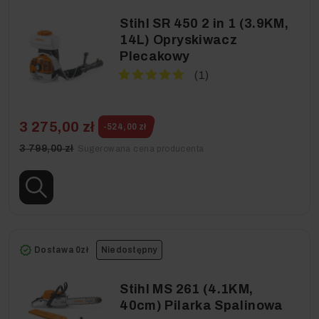
Stihl SR 450 2 in 1 (3.9KM,
14L) Opryskiwacz
Plecakowy
(1)
3 275,00 zł
-524,00 zł
3 799,00 zł
Sugerowana cena producenta
Dostawa 0zł
Niedostępny
Stihl MS 261 (4.1KM,
40cm) Pilarka Spalinowa