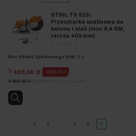
STIHL TS 910i
Przecinarka spalinowa do
betonu i stali (moc 8,4 KM,
tarcza 400 mm)
Moc Silnika Spalinowego (KM):
8.4
7 459,00 zł
-1 540,00 zł
8 999,00 zł
Sugerowana cena producenta
1
…
5
6
7