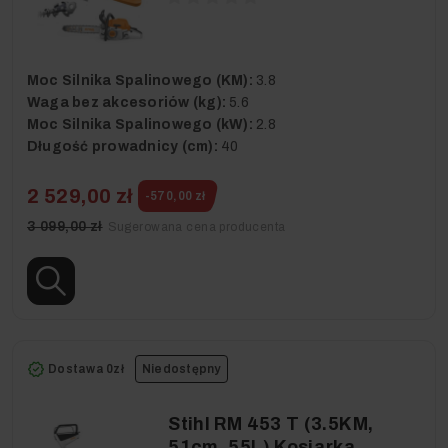
Moc Silnika Spalinowego (KM):
3.8
Waga bez akcesoriów (kg):
5.6
Moc Silnika Spalinowego (kW):
2.8
Długość prowadnicy (cm):
40
2 529,00 zł
-570,00 zł
3 099,00 zł
Sugerowana cena producenta
Dostawa 0zł
Niedostępny
Stihl RM 453 T (3.5KM,
51cm, 55L) Kosiarka