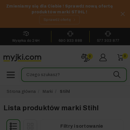
Zmieniamy się dla Ciebie ! Sprawdź nową ofertę
produktów marki STIHL !
Sprawdź ofertę
Wysyłka do 24H
690 933 888
577 303 877
0
0
Strona główna
Marki
Stihl
Lista produktów marki Stihl
Filtry i sortowanie