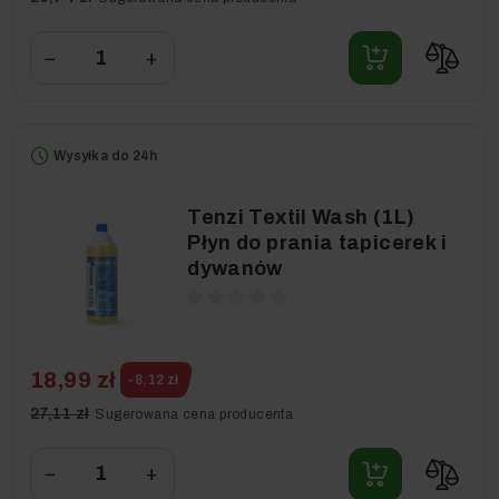
−
+
Wysyłka do 24h
Tenzi Textil Wash (1L)
Płyn do prania tapicerek i
dywanów
18,99 zł
-8,12 zł
27,11 zł
Sugerowana cena producenta
−
+