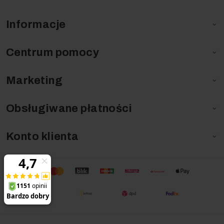
Informacje

Centrum pomocy

Marketing

Obsługiwane płatności

Konto klienta
