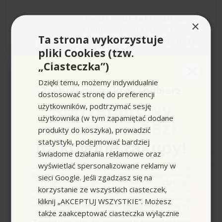
Tenzi TopEfekt® MOSS -
×
Usuwanie grzybów i
Ta strona wykorzystuje
konserwacja elewacji, 1L
pliki Cookies (tzw.
„Ciasteczka”)
Dzięki temu, możemy indywidualnie
Zrób pierwszy krok i odbierz
29,99 zł
-13,28 zł
dostosować stronę do preferencji
użytkowników, podtrzymać sesję
Kod rabatowy
43,27 zł
Sugerowana cena producenta
użytkownika (w tym zapamiętać dodane
o wartości 25zł
produkty do koszyka), prowadzić
−
+
statystyki, podejmować bardziej
na kolejne zakupy!
świadome działania reklamowe oraz
wyświetlać spersonalizowane reklamy w
Zapisz się do newslettera, załóż konto i dokonaj
pierwszych zakupów. W ramach podziękowania
sieci Google. Jeśli zgadzasz się na
Wysyłka do 24h
otrzymasz kod rabatowy o wartości
25zł
, do
korzystanie ze wszystkich ciasteczek,
wykorzystania przy kolejnym zamówieniu w
naszym sklepie (minimalna wartość zamówienia
kliknij „AKCEPTUJ WSZYSTKIE”. Możesz
Tenzi Usuwanie Rdzy, 1L
to 100zł przed naliczeniem rabatu). Kod nie łączy
także zaakceptować ciasteczka wyłącznie
się z innymi kodami rabatowymi.