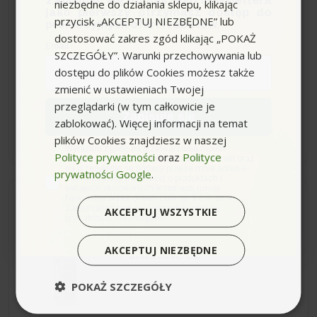
Zapisując się do naszego newslettera
niezbędne do działania sklepu, klikając
jako pierwszy otrzymasz dostęp do
przycisk „AKCEPTUJ NIEZBĘDNE” lub
promocyjnych ofert i rabatów.
dostosować zakres zgód klikając „POKAŻ
Email
SZCZEGÓŁY”. Warunki przechowywania lub
dostępu do plików Cookies możesz także
33,99 zł
-14,38 zł
zmienić w ustawieniach Twojej
48,37 zł
Sugerowana cena producenta
przeglądarki (w tym całkowicie je
Zapisuję się
zablokować). Więcej informacji na temat
−
+
plików Cookies znajdziesz w naszej
zgoda
Wyrażam zgodę na przetwarzanie moich
Polityce prywatności
oraz
Polityce
danych osobowych w postaci adresu e-mail oraz
na przesyłanie na podany przeze mnie adres e-
prywatności Google
.
mail informacji handlowej o produktach i
usługach oferowanych w ramach usługi
Newsletter przez ocean.com sp. z o.o. sp. k.
Wysyłka do 24h
Zapoznałem/łam się i akceptuję politykę
AKCEPTUJ WSZYSTKIE
prywatności. *(wymagane)
Tenzi Zmywanie Mchów i
AKCEPTUJ NIEZBĘDNE
Porostów, 1L
POKAŻ SZCZEGÓŁY