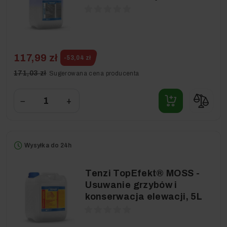
117,99 zł
-53,04 zł
171,03 zł
Sugerowana cena producenta
−
+
Wysyłka do 24h
Tenzi TopEfekt® MOSS -
Usuwanie grzybów i
konserwacja elewacji, 5L