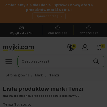
Zmieniamy się dla Ciebie ! Sprawdź nową ofertę
produktów marki STIHL !
Sprawdź ofertę
Wysyłka do 24H
690 933 888
577 303 877
0
0
Strona główna
Marki
Tenzi
Lista produktów marki Tenzi
Nazwa producenta oraz osoba odpowiedzialna w UE:
Tenzi Sp. z.o.o,