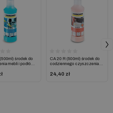
(500ml) środek do
CA 20 R (500ml) środek do
nia mebli i podłóg,
codziennego czyszczenia
sanitariatów, Karcher
zł
24,40 zł
+
−
+