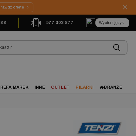
rawdź ofertę
888
577 303 877
REFA MAREK
INNE
OUTLET
PILARKI
🚜BRANŻE