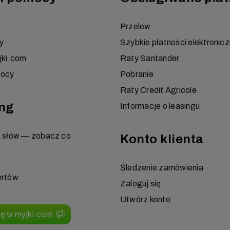
Przelew
y
Szybkie płatności elektronic
jki.com
Raty Santander
mocy
Pobranie
Raty Credit Agricole
ng
Informacje o leasingu
a słów — zobacz co
Konto klienta
Śledzenie zamówienia
ertów
Zaloguj się
Utwórz konto
ię w myjki.com