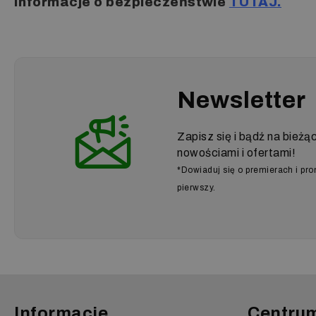
Informacje o bezpieczeństwie
TUTAJ.
Bieżąca Pielęgn
Pierwotny Blask
Newsletter
TEXTIL WASH jest niezwykle uniwersalny
zalecany do bieżącej pielęgnacji siedzeń
Zapisz się i bądź na bieżą
nowościami i ofertami!
*Dowiaduj się o premierach i pr
pierwszy.
Informacje
Centru