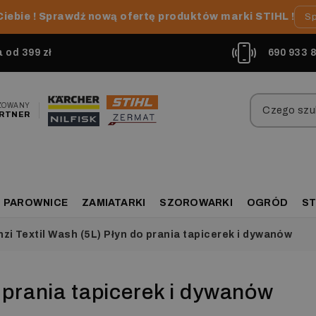
Ciebie ! Sprawdź nową ofertę produktów marki STIHL !
Sp
od 399 zł
690 933 
ZOWANY
RTNER
PAROWNICE
ZAMIATARKI
SZOROWARKI
OGRÓD
ST
zi Textil Wash (5L) Płyn do prania tapicerek i dywanów
o prania tapicerek i dywanów