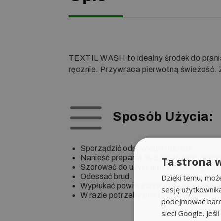
TEXTIL WASH to idealny środek do prania 
ręcznie. Przywraca pierwotną świeżość. 
Sposób Użycia:
Sporządzić odpowiedni roztwór.
Nanieść preparat na czyszczoną powie
Ta strona w
Szorować do uzyskania właściwego ef
Odessać brud.
Dzięki temu, moż
Wypłukać powierzchnię odkurzaczem p
sesję użytkownik
W razie potrzeby powtórzyć proces.
podejmować bardz
sieci Google. Jeś