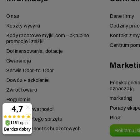
O nas
Dane firmy
Koszty wysyłki
Godziny prac
Kody rabatowe myjki.com – aktualne
Kontakt z my
promocje i zniżki
Centrum po
Dofinansowania, dotacje
Gwarancja
Marketi
Serwis Door-to-Door
Dowóz + szkolenie
Encyklopedi
oznaczają
Zwrot towaru
marketing
Regulamin
Porady eksp
Polityka prywatności
Blog
Odbiór zużytego sprzętu
Obsługa jednostek budżetowych
Reklamuj s