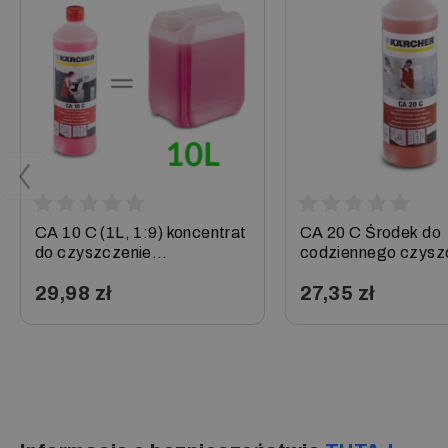
CA 10 C (1L, 1:9) koncentrat
CA 20 C Środek do
do czyszczenie
codziennego czysz
sanitariatów, Karcher
sanitariatów, 1 l Ka
29,98 zł
27,35 zł
−
+
−
+