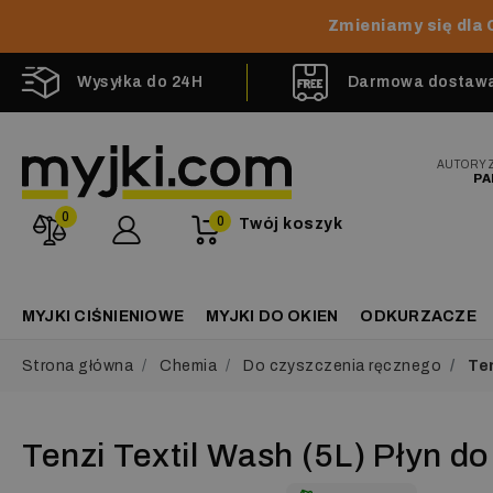
Zmieniamy się dla 
Wysyłka do 24H
Darmowa dostawa 
AUTORY
PA
0
0
Twój koszyk
MYJKI CIŚNIENIOWE
MYJKI DO OKIEN
ODKURZACZE
Strona główna
Chemia
Do czyszczenia ręcznego
Ten
Tenzi Textil Wash (5L) Płyn d