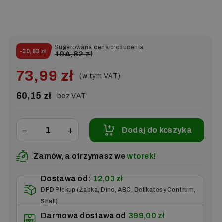
Sugerowana cena producenta
-30,83 zł
104,82 zł
73,99 zł
(w tym VAT)
60,15 zł
bez VAT
−
+
Dodaj do koszyka
Zamów, a otrzymasz we
wtorek!
Dostawa od:
12,00 zł
DPD Pickup (Żabka, Dino, ABC, Delikatesy Centrum,
Shell)
Darmowa dostawa od
399,00 zł