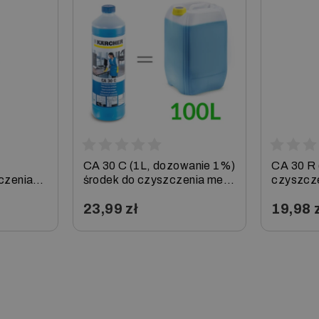
CA 30 C (1L, dozowanie 1%)
CA 30 R 
czenia
środek do czyszczenia mebli
czyszcze
rcher
i podłóg, Karcher
Karcher
23,99 zł
19,98 
−
+
−