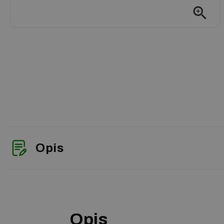
zoom_in
Opis
Opis