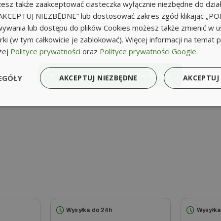
sz także zaakceptować ciasteczka wyłącznie niezbędne do działa
k „AKCEPTUJ NIEZBĘDNE” lub dostosować zakres zgód klikając „
ekstyliów: Usuń Brud, Odtłuść, Oż
ywania lub dostępu do plików Cookies możesz także zmienić w u
ki (w tym całkowicie je zablokować). Więcej informacji na temat 
zej
Polityce prywatności
oraz
Polityce prywatności Google
.
cerki i Dywanów – Ożyw Kolory! Ten wyjątkowy preparat to
Rozwiń pełen opis produktu
EGÓŁY
AKCEPTUJ NIEZBĘDNE
AKCEPTUJ
lnym właściwościom czyszczącym i odtłuszczającym, skutecz
ość.
Wysyłka do 24h
Wysyłka