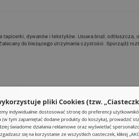
tapicerki, dywanów i tekstyliów. Usuwa brud, odtłuszcza, oż
Zalecany do bieżącego utrzymania czystości. Sporządź rozt
rzchnię.
ykorzystuje pliki Cookies (tzw. „Ciasteczk
ektu.
emy indywidualnie dostosować stronę do preferencji użytkownik
iorącym.
a (w tym zapamiętać dodane produkty do koszyka), prowadzić sta
iej świadome działania reklamowe oraz wyświetlać spersonali
li zgadzasz się na korzystanie ze wszystkich ciasteczek, kliknij „A