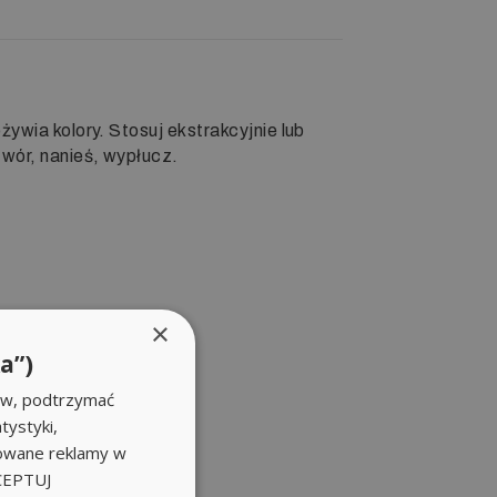
ywia kolory. Stosuj ekstrakcyjnie lub
wór, nanieś, wypłucz.
×
a”)
ów, podtrzymać
tystyki,
zowane reklamy w
KCEPTUJ