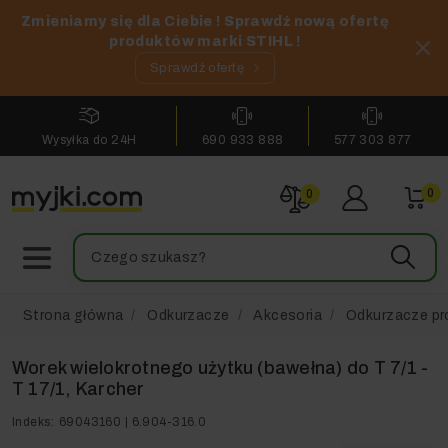
Zmieniamy się dla Ciebie ! Sprawdź nową ofertę
produktów marki STIHL !
Sprawdź ofertę
Wysyłka do 24H
690 933 888
577 303 877
0
0
Strona główna
Odkurzacze
Akcesoria
Odkurzacze pr
Worek wielokrotnego użytku (bawełna) do T 7/1 -
T 17/1, Karcher
Indeks:
69043160 | 6.904-316.0