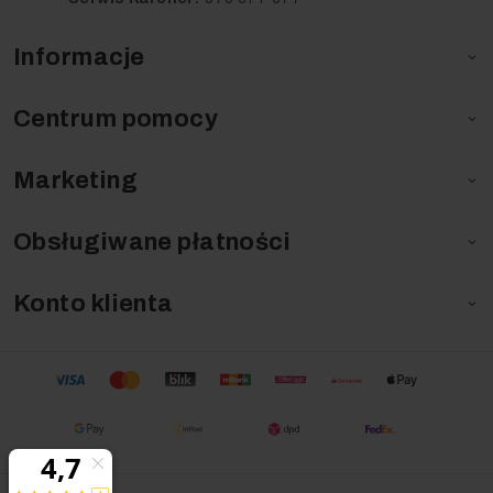
Informacje

Centrum pomocy

Marketing

Obsługiwane płatności

Konto klienta
