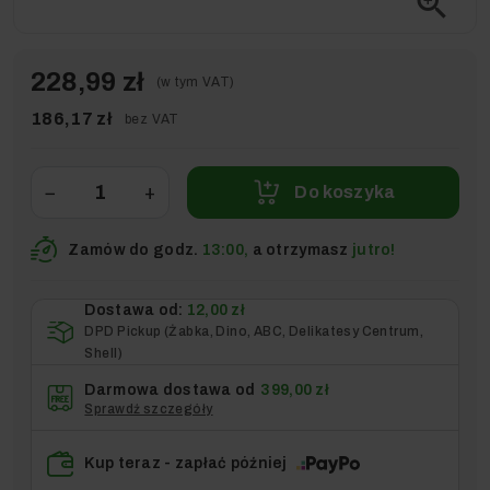
zoom_in
228,99 zł
(w tym VAT)
186,17 zł
bez VAT
−
+
Do koszyka
Zamów do godz.
13:00,
a otrzymasz
jutro!
Dostawa od:
12,00 zł
DPD Pickup (Żabka, Dino, ABC, Delikatesy Centrum,
Shell)
Darmowa dostawa od
399,00 zł
Sprawdź szczegóły
Kup teraz - zapłać później