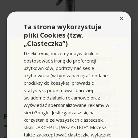
×
Ta strona wykorzystuje
pliki Cookies (tzw.
„Ciasteczka”)
Dzięki temu, możemy indywidualnie
Zrób pierwszy krok i odbierz
dostosować stronę do preferencji
użytkowników, podtrzymać sesję
Kod rabatowy
użytkownika (w tym zapamiętać dodane
Dane techniczne
o wartości 25zł
produkty do koszyka), prowadzić
statystyki, podejmować bardziej
na kolejne zakupy!
Rozwiń pełen opis produktu
świadome działania reklamowe oraz
Wielkość opakowania (ml)
500
wyświetlać spersonalizowane reklamy w
Zapisz się do newslettera, załóż konto i dokonaj
pierwszych zakupów. W ramach podziękowania
sieci Google. Jeśli zgadzasz się na
Producent
Waga uwzględniająca opakowanie (kg)
0,6
otrzymasz kod rabatowy o wartości
25zł
, do
korzystanie ze wszystkich ciasteczek,
wykorzystania przy kolejnym zamówieniu w
naszym sklepie (minimalna wartość zamówienia
kliknij „AKCEPTUJ WSZYSTKIE”. Możesz
to 100zł przed naliczeniem rabatu). Kod nie łączy
także zaakceptować ciasteczka wyłącznie
się z innymi kodami rabatowymi.