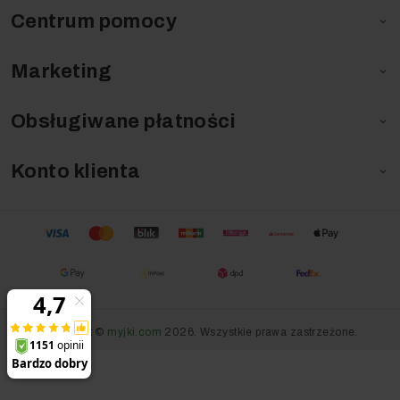
Centrum pomocy

Marketing

Obsługiwane płatności

Konto klienta

Copyright ©
myjki.com
2026. Wszystkie prawa zastrzeżone.