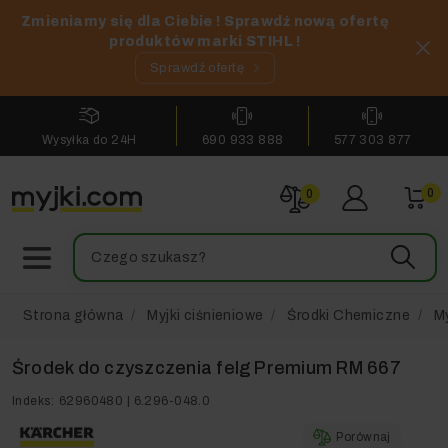
Zmieniamy się dla Ciebie ! Sprawdź nową ofertę
produktów marki STIHL !
Sprawdź ofertę
Wysyłka do 24H
690 933 888
577 303 877
0
0
Strona główna
Myjki ciśnieniowe
Środki Chemiczne
M
Środek do czyszczenia felg Premium RM 667
Indeks:
62960480 | 6.296-048.0
Porównaj