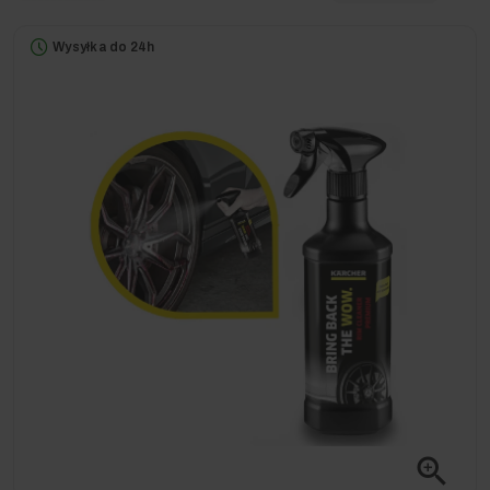
Wysyłka do 24h
zoom_in