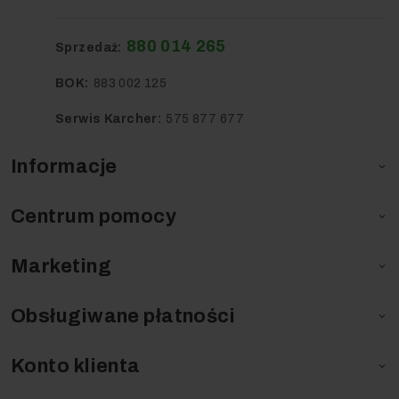
Sposób Użycia
880 014 265
Sprzedaż:
BOK:
883 002 125
Przygotować odpowiedni
roztwór
Serwis Karcher:
575 877 677
Równomiernie
rozprowadzić produkt na
całej powierzchni
Informacje

Pozostawić na 2-5 minut
Szorować do uzyskania
odpowiedniego efektu
Centrum pomocy

Dokładnie spłukać wodą.
Kluczowe zalety:
Marketing

Skuteczne usuwanie
zabrudzeń
Obsługiwane płatności

eksploatacyjnych – oleje,
smary, paliwa.
Niskopieniąca formuła –
Konto klienta

idealna do maszyn
czyszczących.