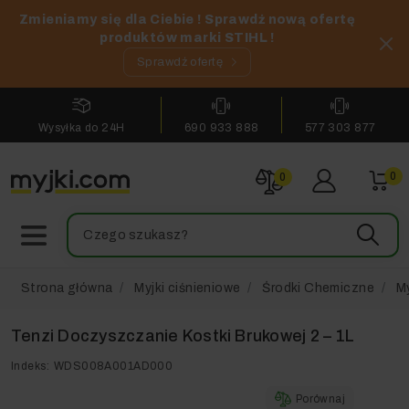
Zmieniamy się dla Ciebie ! Sprawdź nową ofertę
produktów marki STIHL !
Sprawdź ofertę
Wysyłka do 24H
690 933 888
577 303 877
0
0
Strona główna
Myjki ciśnieniowe
Środki Chemiczne
M
Tenzi Doczyszczanie Kostki Brukowej 2 – 1L
Indeks:
WDS008A001AD000
Porównaj