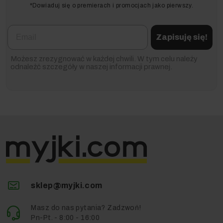
*Dowiaduj się o premierach i promocjach jako pierwszy.
Ten preparat jest niezwykle uniwersalny w walce z
Email
brudem drogowym i organicznym. Skutecznie
Zapisuję się!
rozpuszcza sadzę, kurz, pyłki roślin, resztki liści, a także
typowe zanieczyszczenia tłuszczowe (np. oleje
Możesz zrezygnować w każdej chwili. W tym celu należy
samochodowe czy smary). Regularne stosowanie
odnaleźć szczegóły w naszej informacji prawnej.
środka pozwala nie tylko na zachowanie wysokiej
estetyki, ale przede wszystkim na **zmniejszenie ryzyka
narastania trudnych osadów**, co znacznie ułatwia
okresowe prace konserwacyjne.
sklep@myjki.com
Masz do nas pytania? Zadzwoń!
Pn-Pt. - 8:00 - 16:00