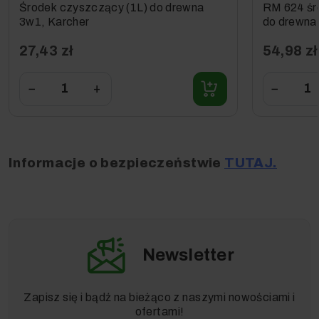
przemysłowych. Jego kluczową cechą jest niska emisja
Środek czyszczący (1L) do drewna
RM 624 śr
piany, co pozwala na bezpieczne stosowanie preparatu w
3w1, Karcher
do drewna
automatach myjących
oraz szorowarkach
27,43 zł
54,98 zł
jednotarczowych bez ryzyka uszkodzenia układu ssącego
maszyny. To idealny środek do utrzymania czystości na
dużych parkingach, chodnikach przy halach czy
−
+
−
restauracyjnych ogródkach.
Informacje o bezpieczeństwie
TUTAJ.
Newsletter
Zapisz się i bądź na bieżąco z naszymi nowościami i
Szerokie spektrum działania
ofertami!