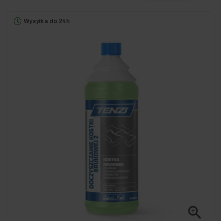
Wysyłka do 24h
zoom_in