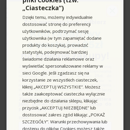
Specyfikacja i parametry
„Ciasteczka”)
techniczne Tenzi
Dzięki temu, możemy indywidualnie
(WDS008A001AD000)
Zrób pierwszy krok i odbierz
dostosować stronę do preferencji
użytkowników, podtrzymać sesję
Kod rabatowy
Parametry produktu:
użytkownika (w tym zapamiętać dodane
o wartości 25zł
Producent:
Tenzi
produkty do koszyka), prowadzić
Typ:
Koncentrat
statystyki, podejmować bardziej
na kolejne zakupy!
alkaliczny
świadome działania reklamowe oraz
Działanie:
Bieżące
wyświetlać spersonalizowane reklamy w
czyszczenie,
Zapisz się do newslettera, załóż konto i dokonaj
pierwszych zakupów. W ramach podziękowania
niskopieniące
sieci Google. Jeśli zgadzasz się na
otrzymasz kod rabatowy o wartości
25zł
, do
Zastosowanie:
Kostka
korzystanie ze wszystkich ciasteczek,
wykorzystania przy kolejnym zamówieniu w
brukowa, beton,
naszym sklepie (minimalna wartość zamówienia
kliknij „AKCEPTUJ WSZYSTKIE”. Możesz
chodniki, tarasy
to 100zł przed naliczeniem rabatu). Kod nie łączy
także zaakceptować ciasteczka wyłącznie
Zgodność z maszynami:
się z innymi kodami rabatowymi.
Zapisując się do naszego newslettera
Automaty myjące,
niezbędne do działania sklepu, klikając
Rozwiń pełen opis produktu
jako pierwszy otrzymasz dostęp do
maszyny
przycisk „AKCEPTUJ NIEZBĘDNE” lub
promocyjnych ofert i rabatów.
jednotarczowe
dostosować zakres zgód klikając „POKAŻ
Email
Kluczowe zalety:
SZCZEGÓŁY”. Warunki przechowywania lub
dostępu do plików Cookies możesz także
Niskopieniąca formuła