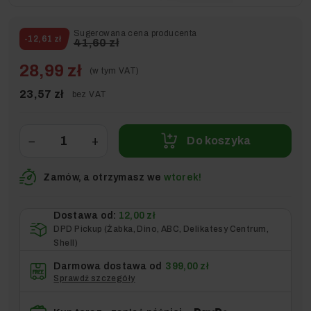
Sugerowana cena producenta
-12,61 zł
41,60 zł
28,99 zł
(w tym VAT)
23,57 zł
bez VAT
−
+
Do koszyka
Zamów, a otrzymasz we
wtorek!
Dostawa od:
12,00 zł
DPD Pickup (Żabka, Dino, ABC, Delikatesy Centrum,
Shell)
Darmowa dostawa od
399,00 zł
Sprawdź szczegóły