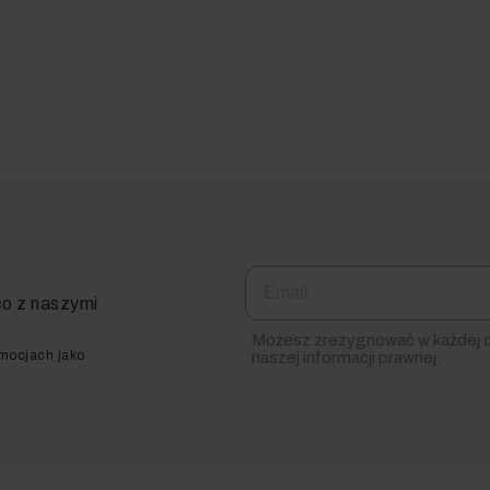
Email
co z naszymi
Możesz zrezygnować w każdej ch
omocjach jako
naszej informacji prawnej.
teryjna skrobaczka EDI 4 od Karcher zaprojektowana jest też