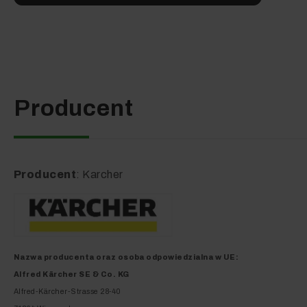
Wystarczy delikatnie nacisnąć urządzenie
Doskonała ergon
Producent
Producent
: Karcher
Nazwa producenta oraz o
soba odpowiedzialna w UE
:
Alfred Kärcher SE & Co. KG
Alfred-Kärcher-Strasse 28-40