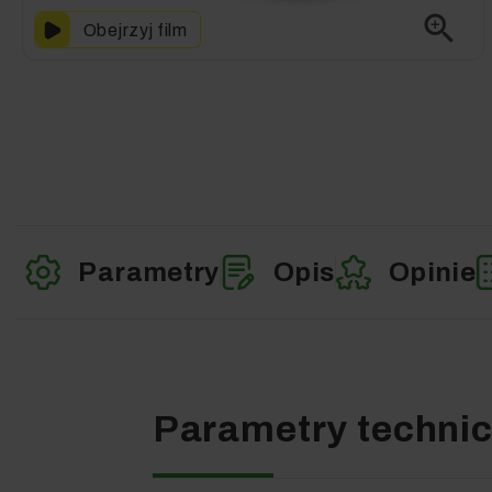
zoom_in
Obejrzyj film
Parametry
Opis
Opinie
Parametry techni