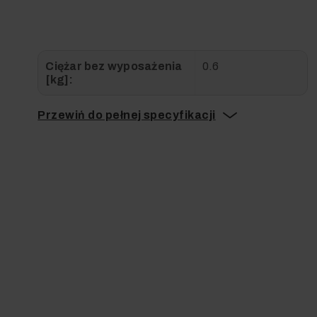
Ciężar bez wyposażenia
0.6
[kg]:
Przewiń do pełnej specyfikacji