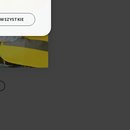
 WSZYSTKIE
 radę skrobaczką?
ce do szyb EDI 4 od Karcher!
 grubej warstwy lodu z szyb.