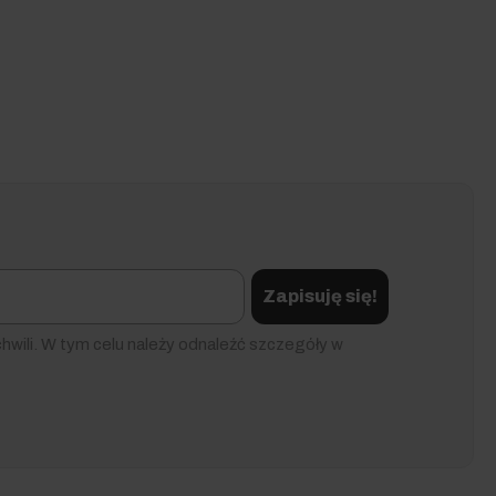
Zapisuję się!
wili. W tym celu należy odnaleźć szczegóły w
 tak, by jak najłatwiej było Ci z niej