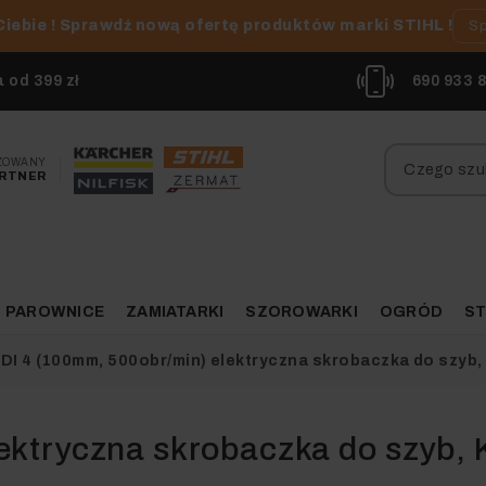
Ciebie ! Sprawdź nową ofertę produktów marki STIHL !
Sp
od 399 zł
690 933 
ZOWANY
RTNER
PAROWNICE
ZAMIATARKI
SZOROWARKI
OGRÓD
ST
DI 4 (100mm, 500obr/min) elektryczna skrobaczka do szyb,
ektryczna skrobaczka do szyb, 