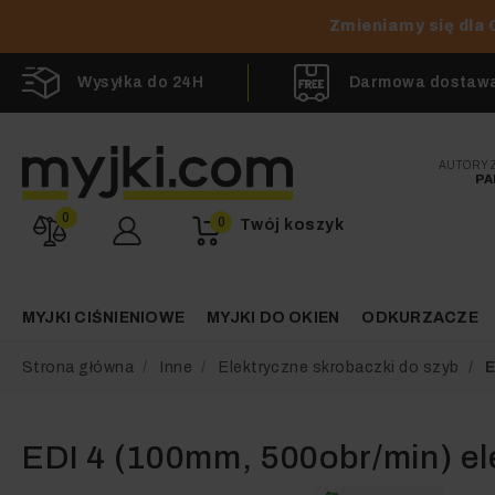
Zmieniamy się dla 
Wysyłka do 24H
Darmowa dostawa 
AUTORY
PA
0
0
Twój koszyk
MYJKI CIŚNIENIOWE
MYJKI DO OKIEN
ODKURZACZE
Strona główna
Inne
Elektryczne skrobaczki do szyb
E
EDI 4 (100mm, 500obr/min) el