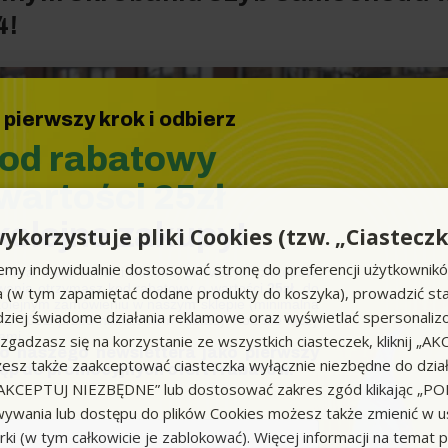
4!
 pierwszy krok i odbierz
od rabatowy
wartości 25zł
kolejne zakupy!
ykorzystuje pliki Cookies (tzw. „Ciasteczk
emy indywidualnie dostosować stronę do preferencji użytkownik
ettera, załóż konto i dokonaj pierwszych zakupów.
ania otrzymasz kod rabatowy o wartości
25zł
, do
a (w tym zapamiętać dodane produkty do koszyka), prowadzić sta
kolejnym zamówieniu w naszym sklepie (minimalna
iej świadome działania reklamowe oraz wyświetlać spersonali
to 100zł przed naliczeniem rabatu). Kod nie łączy
ami.
li zgadzasz się na korzystanie ze wszystkich ciasteczek, kliknij „A
do naszego newslettera jako pierwszy
sz także zaakceptować ciasteczka wyłącznie niezbędne do działa
Rozwiń pełen opis produktu
ęp do promocyjnych ofert i rabatów.
k „AKCEPTUJ NIEZBĘDNE” lub dostosować zakres zgód klikając „
ywania lub dostępu do plików Cookies możesz także zmienić w u
ki (w tym całkowicie je zablokować). Więcej informacji na temat 