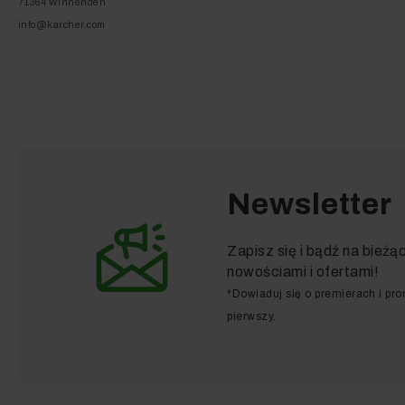
71364 Winnenden
info@karcher.com
Newsletter
Zapisz się i bądź na bieżą
nowościami i ofertami!
*Dowiaduj się o premierach i pr
pierwszy.
Oprócz nieprawdopodobnej przydatności ba