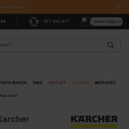
rawdź ofertę
888
577 303 877
REFA MAREK
INNE
OUTLET
PILARKI
🚜BRANŻE
 Karcher
Karcher