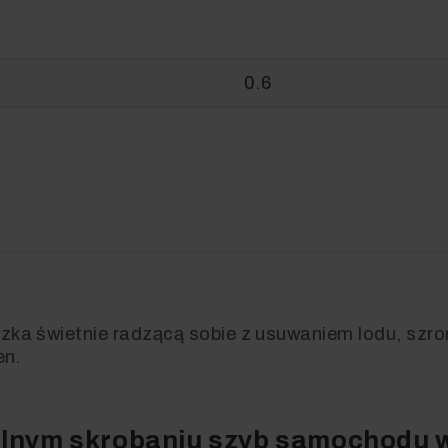
0.6
ka świetnie radzącą sobie z usuwaniem lodu, szro
en.
lnym skrobaniu szyb samochodu 