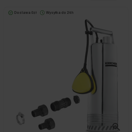
Dostawa 0zł
Wysyłka do 24h
zoom_in