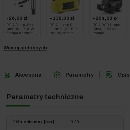
-26,00 zł
+138,00 zł
+294,00 zł
BP 4 Deep Well
BP 4 Home &
BP 4.900 Home
(4600l/h, 700W)
Garden (3800l/h,
(5bar, 1150W)
pompa Karcher
950W) pompa
Pompa
Karcher
Hydroforowa
Karcher
Więcej podobnych
Akcesoria
Parametry
Opis
Parametry techniczne
Ciśnienie max [bar]:
3.20