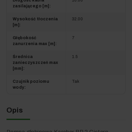
Długość kabla
10.00
zasilającego [m]:
Wysokość tłoczenia
32.00
[m]:
Głębokość
7
zanurzenia max [m]:
Średnica
1.5
zanieczyszczeń max
[mm]:
Czujnik poziomu
Tak
wody:
Opis
Pompa głębinowa Karcher BP 2 Cistern