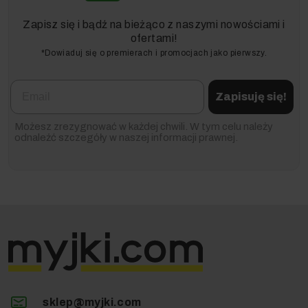
Zapisz się i bądź na bieżąco z naszymi nowościami i
ofertami!
*Dowiaduj się o premierach i promocjach jako pierwszy.
Email
Zapisuję się!
Możesz zrezygnować w każdej chwili. W tym celu należy
odnaleźć szczegóły w naszej informacji prawnej.
sklep@myjki.com