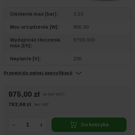
Ciśnienie max [bar]:
3.20
Moc urządzenia [W]:
800.00
Wydajność tłoczenia
5700.000
max [l/h]:
Napięcie [V]:
230
Przewiń do pełnej specyfikacji
975,00 zł
(w tym VAT)
792,68 zł
bez VAT
−
+
Do koszyka