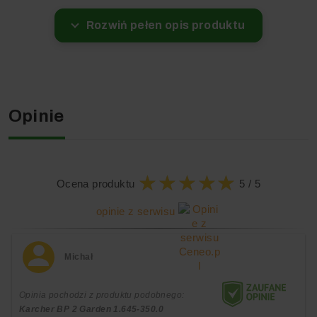
Rozwiń pełen opis produktu
Pompa BP 2 Cistern to doskonała pompa głębinowa
przeznaczona do wypompowywania wody ze studni
głębinowych i zbiorników/cystern na deszczówkę.
Maksymalna wydajność tłoczenia to aż 5 700 l/h!
Opinie
Doskonałe wykonanie -
pozyskuj wodę z największych
★
★
★
★
★
★
★
★
★
★
głębin!
Ocena produktu
5 / 5
opinie z serwisu
Michał
Opinia pochodzi z produktu podobnego:
Karcher BP 2 Garden 1.645-350.0