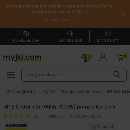
Zmieniamy się dla Ciebie ! Sprawdź nową ofertę
produktów marki STIHL !
Sprawdź ofertę
Wysyłka do 24H
690 933 888
577 303 877
0
0
Strona główna
Ogród
Pompy ciśnieniowe
BP 2 Ciste
BP 2 Cistern (5700l/h, 800W) pompa Karcher
(1)
Indeks:
16454200 | 1.645-420.0
Porównaj