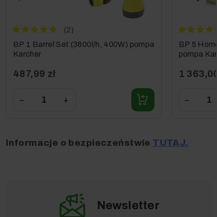
(2)
BP 1 Barrel Set (3800l/h, 400W) pompa
BP 5 Home
Karcher
pompa Ka
487,99 zł
1 363,00
−
+
−
Informacje o bezpieczeństwie
TUTAJ.
Przedmiotem sprzedaży w niniejszej ofercie jest: 1x
Karcher BP 2 Cistern w wyposażeniu standardowym
(dokładne wyszczególnienie w sekcji Wyposażenie
Standardowe).
Newsletter