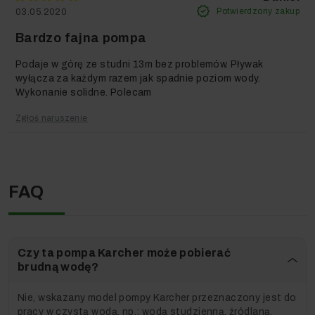
idealną do użytku w ogrodzie dzięki wysokiej
Potwierdzony zakup
03.05.2020
wytrzymałości, łatwej obsłudze, oraz
rozwiązaniom, które zwiększają jej efektywność?
Bardzo fajna pompa
Jeżeli tak – nie zwlekaj i kup ją teraz w wyjątkowo
Podaje w górę ze studni 13m bez problemów. Pływak
niskiej cenie!
wyłącza za każdym razem jak spadnie poziom wody.
Wykonanie solidne. Polecam
Zgłoś naruszenie
Kupujesz u nas? Masz
zapewniony serwis w całej
Polsce!
FAQ
Czy ta pompa Karcher może pobierać
brudną wodę?
Obawiasz się o serwis urządzenia kupionego przez
Nie, wskazany model pompy Karcher przeznaczony jest do
Internet? Już nie musisz!
pracy w czystą wodą, np.: wodą studzienną, źródlaną,