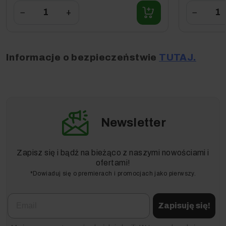
podczas
profesjonalnych
−
+
−
dynamicznych
narzędzi
ruchów przy
elektrycznych.
żywopłocie.
Informacje o bezpieczeństwie
TUTAJ.
90+ lat doświadczenia w
produkcji najwyższej klasy
sprzętu. STIHL – jakość bez
kompromisów.
Newsletter
Zapisz się i bądź na bieżąco z naszymi nowościami i
ofertami!
*Dowiaduj się o premierach i promocjach jako pierwszy.
Email
Zapisuję się!