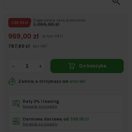
zoom_in
Sugerowana cena producenta
-130,00 zł
1 099,00 zł
969,00 zł
(w tym VAT)
787,80 zł
bez VAT
−
+
Do koszyka
Zamów, a otrzymasz we
wtorek!
Raty 0% i leasing
Sprawdź szczegóły
Darmowa dostawa od
399,00 zł
Sprawdź szczegóły