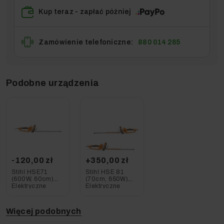
Kup teraz - zapłać później
Zamówienie telefoniczne:
880 014 265
Podobne urządzenia
-120,00 zł
+350,00 zł
Stihl HSE71
Stihl HSE 81
(600W, 60cm)
(70cm, 650W)
Elektryczne
Elektryczne
Nożyce do
Nożyce do
Żywopłotu
Żywopłotu
Więcej podobnych