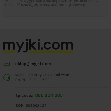
Możesz zrezygnować w każdej chwili. W tym celu należy
odnaleźć szczegóły w naszej informacji prawnej.
STIHL
to marka, która
od 1926
roku wyznacza
standardy w branży technologicznej. Wszystko zaczęło
się od
pierwszej pilarki łańcuchowej
stworzonej
przez Andreasa Stihla. Dziś STIHL to
globalny lider
,
dostarczający najwyższej klasy rozwiązania dla
profesjonalistów z różnych dziedzin. Przez ponad 90 lat
firma łączyła
niemiecką precyzję z
innowacyjnością
, tworząc narzędzia, na których
można polegać.
Przedmiotem sprzedaży w niniejszej ofercie jest: 1x
sklep@myjki.com
Nożyce elektryczne do żywopłotu STIHL HSE 71 o
długości listwy 70 cm w wyposażeniu standardowym
(dokładne wyszczególnienie w sekcji Wyposażenie
Masz do nas pytania? Zadzwoń!
standardowe)
Pn-Pt. - 8:00 - 16:00
880 014 265
Sprzedaż:
BOK:
883 002 125