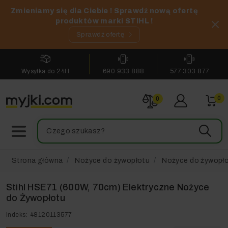
Zmieniamy się dla Ciebie ! Sprawdź nową ofertę
produktów marki STIHL !
Sprawdź ofertę
Wysyłka do 24H
690 933 888
577 303 877
0
0
Strona główna
Nożyce do żywopłotu
Nożyce do żywopło
Stihl HSE71 (600W, 70cm) Elektryczne Nożyce
do Żywopłotu
Indeks:
48120113577