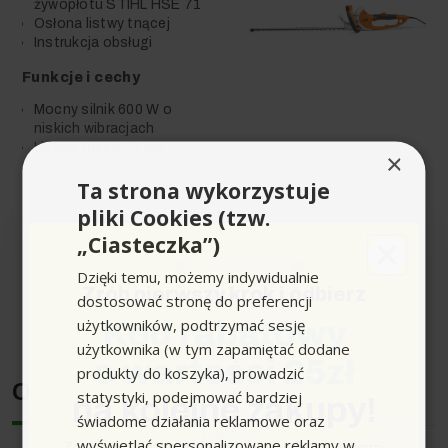
żywopłotu STIHL HSE 71
Osłona listwy tnącej
Instrukcja obsługi
Funkcje i cechy
Mocny silnik 600 W o
niskich wibracjach
Listwa tnąca 70 cm
×
(laserowo wycinana)
Ta strona wykorzystuje
Obrotowy uchwyt (5
pozycji roboczych)
pliki Cookies (tzw.
Wielofunkcyjny system
„Ciasteczka”)
włączników (większy
zasięg)
Rozwiń pełen opis produktu
Dzięki temu, możemy indywidualnie
Zaczep przewodu
Zrób pierwszy krok i odbierz
dostosować stronę do preferencji
elektrycznego
Zintegrowany podłokietnik
użytkowników, podtrzymać sesję
Kod rabatowy
użytkownika (w tym zapamiętać dodane
o wartości 25zł
produkty do koszyka), prowadzić
Laserowa precyzja i
Opinie
statystyki, podejmować bardziej
na kolejne zakupy!
diamentowy szlif
świadome działania reklamowe oraz
wyświetlać spersonalizowane reklamy w
Zapisz się do newslettera, załóż konto i dokonaj