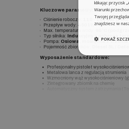
klikając przycis
Warunki przechow
Kluczowe parametry:
Twojej przeglądar
Ciśnienie robocze:
110 - 145 bar (EWb
znajdziesz w nas
Przepływ wody:
450 l/h
Max. temperatura wody:
90°C (podgrz
Typ silnika:
Indukcyjny z ochroną ter
POKAŻ SZCZ
Pompa:
Osiowa, mosiężna z trzema
Pojemność zbiorników:
Diesel 5L / Det
Wyposażenie standardowe:
Profesjonalny pistolet wysokociśnienio
Metalowa lanca z regulacją strumienia
Wzmocniony wąż wysokociśnieniowy (
Zintegrowany zbiornik na chemię
Automatyczny system zatrzymania (Tot
Indeks:
36032-00099