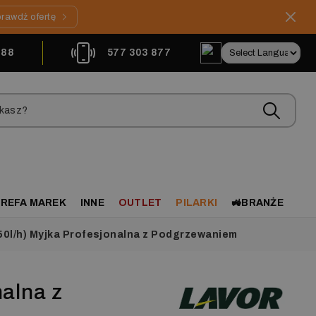
rawdź ofertę
888
577 303 877
REFA MAREK
INNE
OUTLET
PILARKI
🚜BRANŻE
50l/h) Myjka Profesjonalna z Podgrzewaniem
nalna z