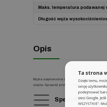
Maks. temperatura podawanej w
Długość węża wysokociśnienio
Opis
Ta strona w
Myjka ciepłowodna Lavor Rio-R Pro 1208 (3603
Dzięki temu, moż
olejów. Sprawdź profesjonalną moc odtłuszcza
sesję użytkownik
podejmować bardz
sieci Google. Jeś
Specyfikacja te
WSZYSTKIE”. Może