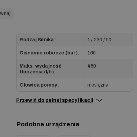
wnaj
Rodzaj Silnika:
1 / 230 / 50
Ciśnienie robocze (bar):
160
Maks. wydajność
450
tłoczenia (l/h):
Głowica pompy:
mosiężna
Przewiń do pełnej specyfikacji
Podobne urządzenia