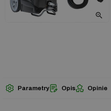
zoom_in
Parametry
Opis
Opinie