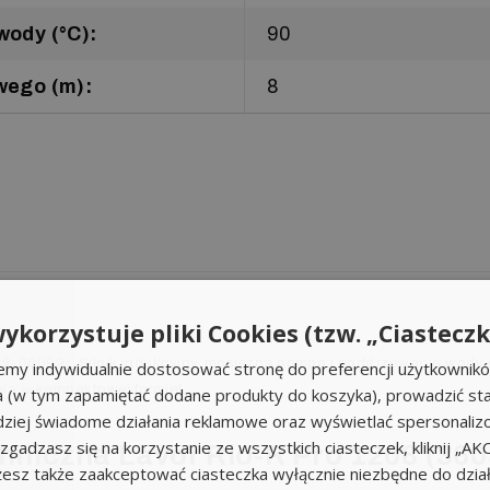
ody (°C):
90
wego (m):
8
ykorzystuje pliki Cookies (tzw. „Ciasteczk
2-00099). Silnik indukcyjny, mosiężna pompa i podgrzewanie wody 
emy indywidualnie dostosować stronę do preferencji użytkownik
nia w kompaktowej formie!
a (w tym zapamiętać dodane produkty do koszyka), prowadzić sta
iej świadome działania reklamowe oraz wyświetlać spersonali
li zgadzasz się na korzystanie ze wszystkich ciasteczek, kliknij „A
chniczna Lavor Rio-R Pro 1208 (36
sz także zaakceptować ciasteczka wyłącznie niezbędne do działa