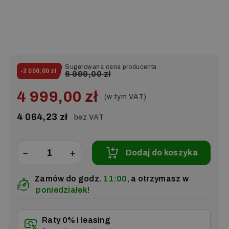
Sugerowana cena producenta
-2 000,00 zł
6 999,00 zł
4 999,00 zł
(w tym VAT)
4 064,23 zł
bez VAT
−
+
Dodaj do koszyka
Zamów do godz.
11:00,
a otrzymasz w
poniedziałek!
Raty 0% i leasing