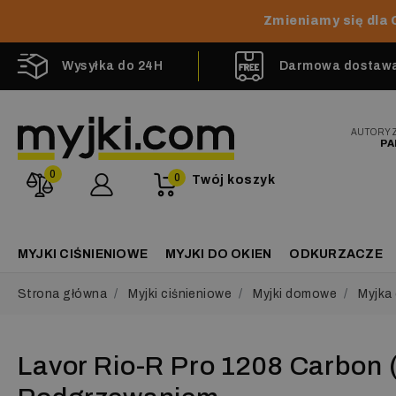
Zmieniamy się dla 
Wysyłka do 24H
Darmowa dostawa 
AUTORY
PA
0
0
Twój koszyk
MYJKI CIŚNIENIOWE
MYJKI DO OKIEN
ODKURZACZE
Strona główna
Myjki ciśnieniowe
Myjki domowe
Myjka 
Lavor Rio-R Pro 1208 Carbon (