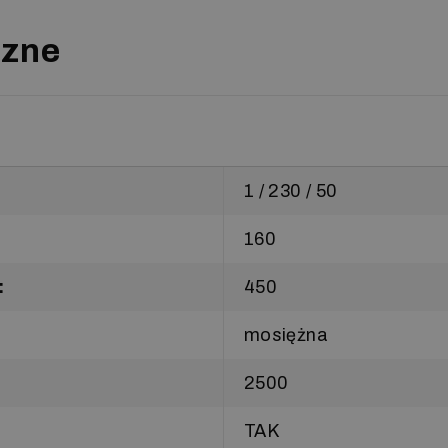
czne
1 / 230 / 50
160
:
450
mosiężna
2500
TAK