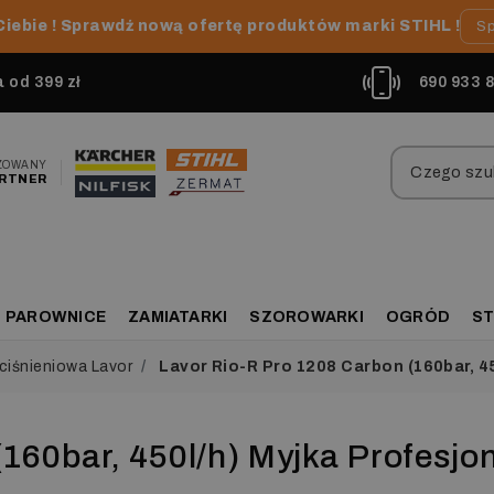
Ciebie ! Sprawdź nową ofertę produktów marki STIHL !
Sp
od 399 zł
690 933 
ZOWANY
RTNER
PAROWNICE
ZAMIATARKI
SZOROWARKI
OGRÓD
ST
ciśnieniowa Lavor
Lavor Rio-R Pro 1208 Carbon (160bar, 4
160bar, 450l/h) Myjka Profesjo