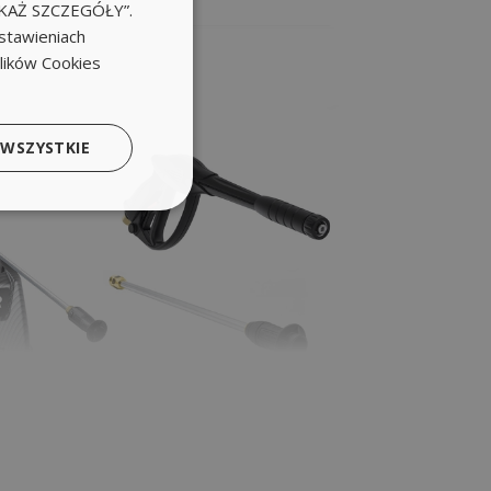
POKAŻ SZCZEGÓŁY”.
stawieniach
plików Cookies
 WSZYSTKIE