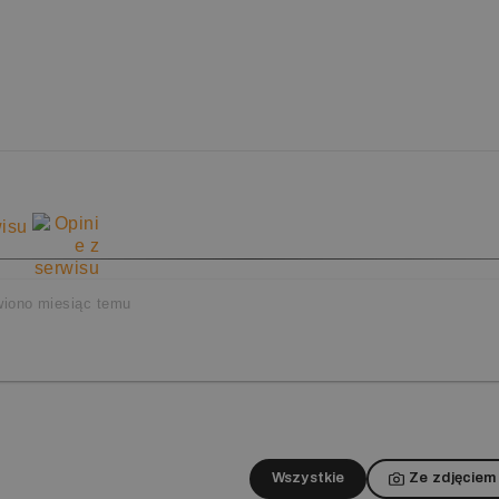
yszczenia i pionowy boiler
wisu
tóre redefiniuje pojęcie czystości. Sercem maszyny jest pi
kawicznie podgrzewa zimną wodę do temperatury
90°C
. Sy
 czyni tę myjkę idealnym wyborem do mycia silników, maszy
iono miesiąc temu
regulacja temperatury sprawiają, że praca jest nie tylko s
sokim ciśnieniem.
Wszystkie
Ze zdjęciem