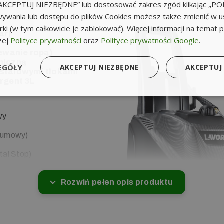
k „AKCEPTUJ NIEZBĘDNE” lub dostosować zakres zgód klikając „
ywania lub dostępu do plików Cookies możesz także zmienić w u
ki (w tym całkowicie je zablokować). Więcej informacji na temat 
ar)
zej
Polityce prywatności
oraz
Polityce prywatności Google
.
ewanie ropą)
miczną
EGÓŁY
AKCEPTUJ NIEZBĘDNE
AKCEPTUJ
 stalowymi tłokami
ergent 3L
wy
gumowy)
al Stop)
Rozwiń pełen opis produktu