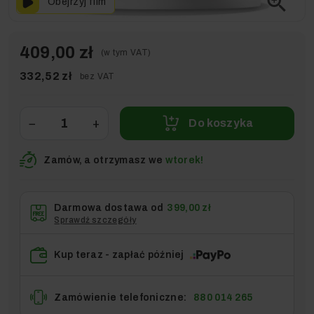
zoom_in
Obejrzyj film
409,00 zł
(w tym VAT)
332,52 zł
bez VAT
−
+
Do koszyka
Zamów, a otrzymasz we
wtorek!
Darmowa dostawa od
399,00 zł
Sprawdź szczegóły
Kup teraz - zapłać później
Zamówienie telefoniczne:
880 014 265