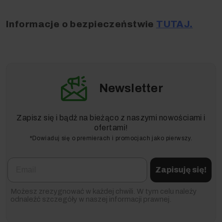
kg!
To sprawia, że jest to bardzo ekonomiczne
rozwiązanie dla wszystkich, którzy szukają
Informacje o bezpieczeństwie
TUTAJ.
efektywnego sposobu na głębokie czyszczenie.
Pamiętaj, by zawsze dokładnie mieszać roztwór, aby
proszek całkowicie się rozpuścił, zapewniając tym
samym maksymalną skuteczność czyszczenia pokryć
tekstylnych.
Newsletter
Zapisz się i bądź na bieżąco z naszymi nowościami i
ofertami!
*Dowiaduj się o premierach i promocjach jako pierwszy.
Co wyróżnia proszek do prania
Email
RM 760?
Zapisuję się!
Środek czyszczący do urządzeń piorących wyróżnia
Możesz zrezygnować w każdej chwili. W tym celu należy
się na tle konkurencji dzięki swoim wyjątkowym
odnaleźć szczegóły w naszej informacji prawnej.
cechom: