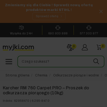
Zmieniamy się dla Ciebie ! Sprawdź nową ofertę
produktów marki STIHL !
Sprawdź ofertę
Wysyłka do 24H
690 933 888
577 303 877
0
0
Strona główna
Chemia
Odkurzacze piorące i wodne
O
Karcher RM 760 Carpet PRO – Proszek do
odkurzacza piorącego (10kg)
Indeks:
62958470 | 6.295-847.0