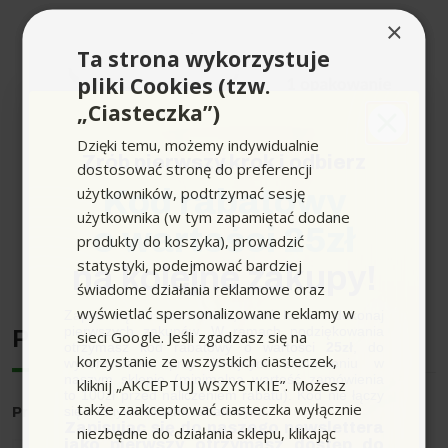
×
Ta strona wykorzystuje
pliki Cookies (tzw.
„Ciasteczka”)
Dzięki temu, możemy indywidualnie
Zrób pierwszy krok i odbierz
dostosować stronę do preferencji
użytkowników, podtrzymać sesję
Kod rabatowy
użytkownika (w tym zapamiętać dodane
o wartości 25zł
produkty do koszyka), prowadzić
Rozwiń pełen opis produktu
statystyki, podejmować bardziej
na kolejne zakupy!
świadome działania reklamowe oraz
Odkryj moc głębokiego czyszczenia z proszkiem RM
wyświetlać spersonalizowane reklamy w
Zapisz się do newslettera, załóż konto i dokonaj
760 Karcher, który stanie się Twoim niezawodnym
pierwszych zakupów. W ramach podziękowania
Producent
sieci Google. Jeśli zgadzasz się na
partnerem w eliminowaniu uporczywych plam i
otrzymasz kod rabatowy o wartości
25zł
, do
korzystanie ze wszystkich ciasteczek,
wykorzystania przy kolejnym zamówieniu w
zabrudzeń. Ta rewolucyjna formuła, specjalnie
naszym sklepie (minimalna wartość zamówienia
kliknij „AKCEPTUJ WSZYSTKIE”. Możesz
zaprojektowana przez ekspertów Karcher, gwarantuje
to 100zł przed naliczeniem rabatu). Kod nie łączy
także zaakceptować ciasteczka wyłącznie
niezrównaną czystość dywanów, tapicerek, wykładzin
się z innymi kodami rabatowymi.
Producent
: Karcher
Zapisując się do naszego newslettera
i szerokiej gamy innych materiałów. Rozpuszczając
niezbędne do działania sklepu, klikając
jako pierwszy otrzymasz dostęp do