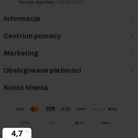
Serwis Karcher:
575 877 677
Informacje

Centrum pomocy

Marketing

Obsługiwane płatności

Konto klienta
