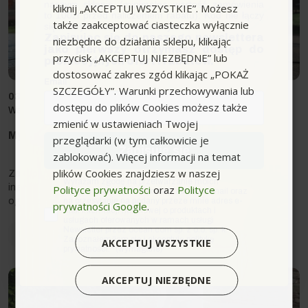
naszym sklepie (minimalna wartość zamówienia
kliknij „AKCEPTUJ WSZYSTKIE”. Możesz
to 100zł przed naliczeniem rabatu). Kod nie łączy
także zaakceptować ciasteczka wyłącznie
się z innymi kodami rabatowymi.
Zapisując się do naszego newslettera
niezbędne do działania sklepu, klikając
jako pierwszy otrzymasz dostęp do
przycisk „AKCEPTUJ NIEZBĘDNE” lub
promocyjnych ofert i rabatów.
dostosować zakres zgód klikając „POKAŻ
Email
SZCZEGÓŁY”. Warunki przechowywania lub
03.07.2025
dostępu do plików Cookies możesz także
Warsztat
|
Ogród
zmienić w ustawieniach Twojej
Myjka ciśnieniowa używana - czy warto?
przeglądarki (w tym całkowicie je
Zapisuję się
zablokować). Więcej informacji na temat
plików Cookies znajdziesz w naszej
Zakup używanego sprzętu zawsze kusi niższą ceną. Nie
zgoda
Wyrażam zgodę na przetwarzanie moich
inaczej jest w przypadku myjek ciśnieniowych . Na portalach
Polityce prywatności
oraz
Polityce
danych osobowych w postaci adresu e-mail oraz
na przesyłanie na podany przeze mnie adres e-
ogłoszeniowych i aukcyjnych...
prywatności Google
.
mail informacji handlowej o produktach i
usługach oferowanych w ramach usługi
Newsletter przez ocean.com sp. z o.o. sp. k.
Przeczytaj
Zapoznałem/łam się i akceptuję politykę
AKCEPTUJ WSZYSTKIE
prywatności. *(wymagane)
AKCEPTUJ NIEZBĘDNE