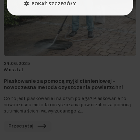
POKAŻ SZCZEGÓŁY
24.06.2025
Warsztat
Piaskowanie za pomocą myjki ciśnieniowej –
nowoczesna metoda czyszczenia powierzchni
Co to jest piaskowanie i na czym polega? Piaskowanie to
nowoczesna metoda oczyszczania powierzchni za pomocą
strumienia ścierniwa wyrzucanego z...
Przeczytaj