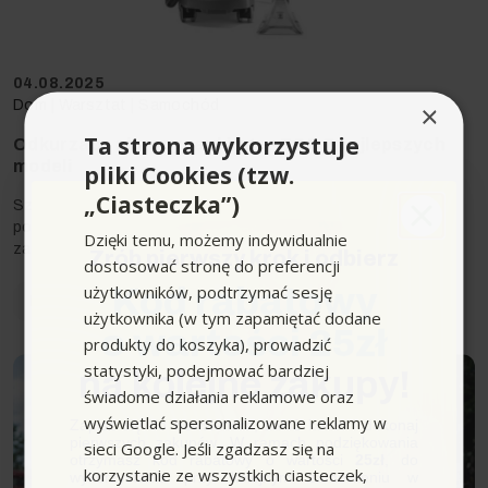
04.08.2025
Dom
|
Warsztat
|
Samochód
×
Ta strona wykorzystuje
Odkurzacz piorący ranking — TOP 7 najlepszych
modeli
pliki Cookies (tzw.
„Ciasteczka”)
Szukasz wszechstronnego odkurzacza piorącego, który
poradzi sobie z dywanami, tapicerką i uporczywymi
Dzięki temu, możemy indywidualnie
zabrudzeniami? W tym rankingu odkurzaczy...
Zrób pierwszy krok i odbierz
dostosować stronę do preferencji
użytkowników, podtrzymać sesję
Kod rabatowy
Przeczytaj
użytkownika (w tym zapamiętać dodane
o wartości 25zł
produkty do koszyka), prowadzić
statystyki, podejmować bardziej
na kolejne zakupy!
świadome działania reklamowe oraz
wyświetlać spersonalizowane reklamy w
Zapisz się do newslettera, załóż konto i dokonaj
pierwszych zakupów. W ramach podziękowania
sieci Google. Jeśli zgadzasz się na
otrzymasz kod rabatowy o wartości
25zł
, do
korzystanie ze wszystkich ciasteczek,
wykorzystania przy kolejnym zamówieniu w