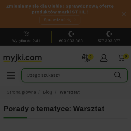
Zmieniamy się dla Ciebie ! Sprawdź nową ofertę
produktów marki STIHL !
Sprawdź ofertę
Wysyłka do 24H
690 933 888
577 303 877
0
0
Strona główna
Blog
Warsztat
Porady o tematyce: Warsztat