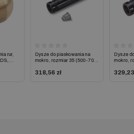
a rur,
Dysze do piaskowania na
Dysze do
HDS,
mokro, rozmiar 35 (500-700
mokro, r
l/h) do HD/HDS, Karcher
HD/HDS,
318,56 zł
329,23
−
+
−