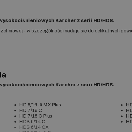
wysokociśnieniowych Karcher z serii HD/HDS.
rzchniowej - w szczególności nadaje się do delikatnych powi
ia
wysokociśnieniowych Karcher z serii HD/HDS.
HD 6/16-4 MX Plus
HD
HD 7/18 C
HD
HD 7/18 C Plus
HD
HDS 6/14 C
HD
HDS 6/14 CX