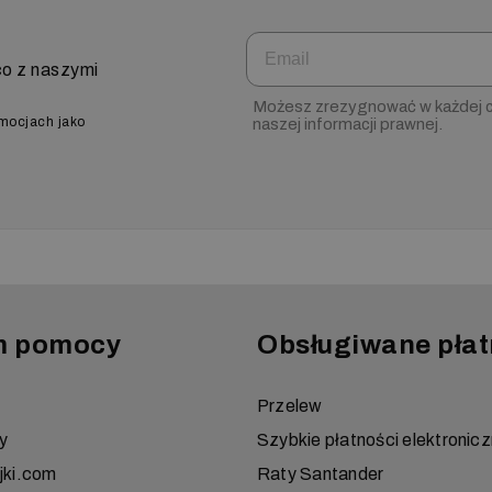
Email
co z naszymi
Możesz zrezygnować w każdej ch
omocjach jako
naszej informacji prawnej.
m pomocy
Obsługiwane płat
Przelew
y
Szybkie płatności elektronic
jki.com
Raty Santander