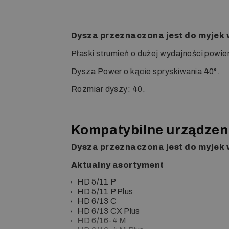
Dysza przeznaczona jest do myjek 
Płaski strumień o dużej wydajności powie
Dysza Power o kącie spryskiwania 40°.
Rozmiar dyszy: 40.
Kompatybilne urządzen
Dysza przeznaczona jest do myjek 
Aktualny asortyment
HD 5/11 P
HD 5/11 P Plus
HD 6/13 C
HD 6/13 CX Plus
HD 6/16-4 M