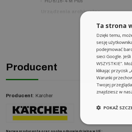
HD 6/16-4 M Plus
Urządzenia archiwalne
HD 8/23 G Classic
Ta strona w
HD 801 B
HD 901 B
Dzięki temu, moż
HDS 801
sesję użytkownik
podejmować bardz
sieci Google. Jeś
WSZYSTKIE”. Może
Producent
klikając przycis
Warunki przechow
Twojej przeglądar
znajdziesz w nas
Producent
: Karcher
POKAŻ SZCZ
Nazwa producenta oraz o
soba odpowiedzialna w UE
: