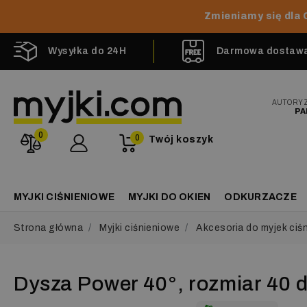
Zmieniamy się dla 
Wysyłka do 24H
Darmowa dostawa 
AUTORY
PA
0
0
Twój koszyk
MYJKI CIŚNIENIOWE
MYJKI DO OKIEN
ODKURZACZE
Strona główna
Myjki ciśnieniowe
Akcesoria do myjek ciś
Dysza Power 40°, rozmiar 40 