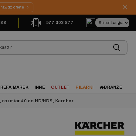
rawdź ofertę
888
577 303 877
REFA MAREK
INNE
OUTLET
PILARKI
🚜BRANŻE
 rozmiar 40 do HD/HDS, Karcher