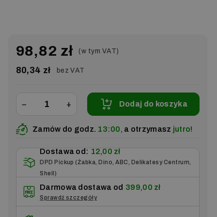
98,82 zł
(w tym VAT)
80,34 zł
bez VAT
−
+
Dodaj do koszyka
Zamów do godz.
13:00,
a otrzymasz
jutro!
Dostawa od:
12,00 zł
DPD Pickup (Żabka, Dino, ABC, Delikatesy Centrum,
Shell)
Darmowa dostawa od
399,00 zł
Sprawdź szczegóły