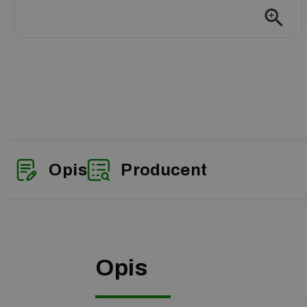
zoom_in
Opis
Producent
Opis