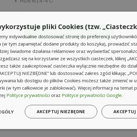
HDS 6/14-4 C
ykorzystuje pliki Cookies (tzw. „Ciasteczk
Rozwiń pełen opis produktu
emy indywidualnie dostosować stronę do preferencji użytkownik
a (w tym zapamiętać dodane produkty do koszyka), prowadzić sta
iej świadome działania reklamowe oraz wyświetlać spersonali
li zgadzasz się na korzystanie ze wszystkich ciasteczek, kliknij „A
sz także zaakceptować ciasteczka wyłącznie niezbędne do działa
k „AKCEPTUJ NIEZBĘDNE” lub dostosować zakres zgód klikając „
ywania lub dostępu do plików Cookies możesz także zmienić w u
ki (w tym całkowicie je zablokować). Więcej informacji na temat 
zej
Polityce prywatności
oraz
Polityce prywatności Google
.
EGÓŁY
AKCEPTUJ NIEZBĘDNE
AKCEPTUJ