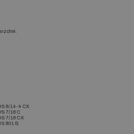
erzchni.
S 6/14-4 CX
S 7/16 C
S 7/16 CX
S 801 B