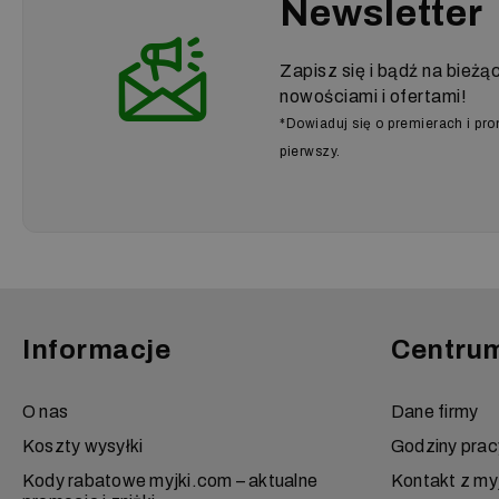
Newsletter
Zapisz się i bądź na bieżą
nowościami i ofertami!
*Dowiaduj się o premierach i pr
pierwszy.
Informacje
Centru
O nas
Dane firmy
Koszty wysyłki
Godziny prac
Kody rabatowe myjki.com – aktualne
Kontakt z my