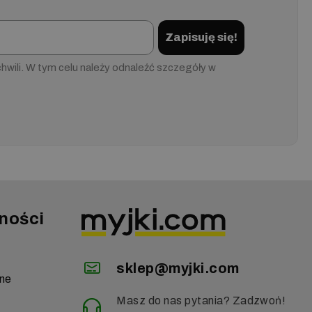
Zapisuję się!
wili. W tym celu należy odnaleźć szczegóły w
ności
sklep@myjki.com
zne
Masz do nas pytania? Zadzwoń!