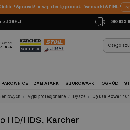
Ciebie ! Sprawdź nową ofertę produktów marki STIHL !
Sp
od 399 zł
690 933 
ZOWANY
RTNER
PAROWNICE
ZAMIATARKI
SZOROWARKI
OGRÓD
ST
nieniowych
Myjki profesjonalne
Dysze
Dysza Power 40°,
do HD/HDS, Karcher