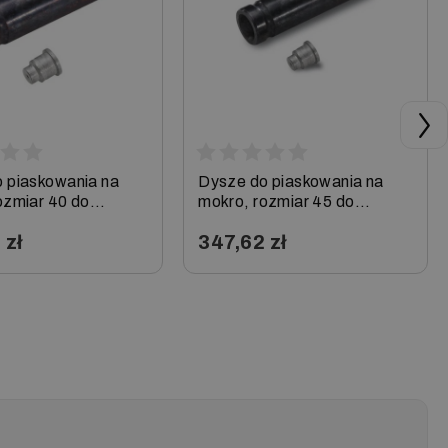
 piaskowania na
Dysze do piaskowania na
ozmiar 40 do
mokro, rozmiar 45 do
 Karcher
HD/HDS, Karcher
 zł
347,62 zł
+
−
+