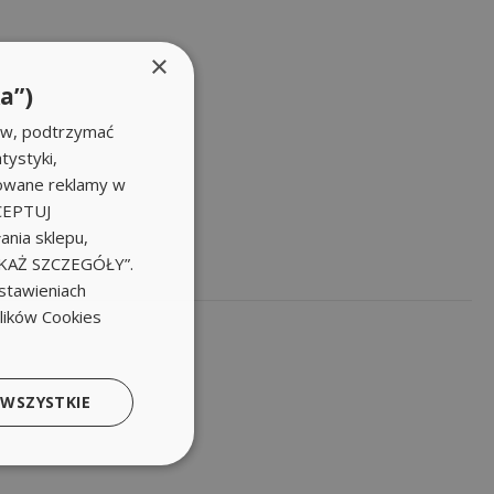
×
a”)
ów, podtrzymać
tystyki,
zowane reklamy w
KCEPTUJ
nia sklepu,
POKAŻ SZCZEGÓŁY”.
stawieniach
plików Cookies
 WSZYSTKIE