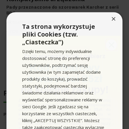
Pady przeznaczone do szorowarek Karcher z serii
BDS.
×
Aktualny asortyment
Ta strona wykorzystuje
BDS 33/180 C Adv
pliki Cookies (tzw.
„Ciasteczka”)
Urządzenia archiwalne
Dzięki temu, możemy indywidualnie
BDS 33/190 C
Zrób pierwszy krok i odbierz
dostosować stronę do preferencji
użytkowników, podtrzymać sesję
Kod rabatowy
Rozwiń pełen opis produktu
użytkownika (w tym zapamiętać dodane
o wartości 25zł
produkty do koszyka), prowadzić
statystyki, podejmować bardziej
na kolejne zakupy!
Producent
świadome działania reklamowe oraz
wyświetlać spersonalizowane reklamy w
Zapisz się do newslettera, załóż konto i dokonaj
pierwszych zakupów. W ramach podziękowania
sieci Google. Jeśli zgadzasz się na
otrzymasz kod rabatowy o wartości
25zł
, do
korzystanie ze wszystkich ciasteczek,
wykorzystania przy kolejnym zamówieniu w
Producent
: Karcher
naszym sklepie (minimalna wartość zamówienia
kliknij „AKCEPTUJ WSZYSTKIE”. Możesz
to 100zł przed naliczeniem rabatu). Kod nie łączy
także zaakceptować ciasteczka wyłącznie
się z innymi kodami rabatowymi.