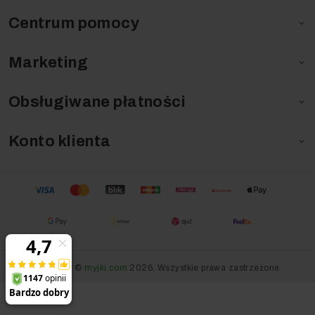
Centrum pomocy

Marketing

Obsługiwane płatności

Konto klienta

Copyright ©
myjki.com
2026. Wszystkie prawa zastrzeżone.