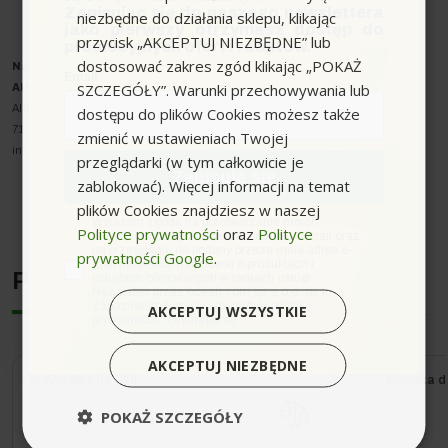
Zapisując się do naszego newslettera
niezbędne do działania sklepu, klikając
jako pierwszy otrzymasz dostęp do
przycisk „AKCEPTUJ NIEZBĘDNE” lub
promocyjnych ofert i rabatów.
dostosować zakres zgód klikając „POKAŻ
Nazwa producenta oraz o
soba odpowiedzialna w UE
:
Email
SZCZEGÓŁY”. Warunki przechowywania lub
Alfred Kärcher SE & Co. KG
Alfred-Kärcher-Strasse 28-40
dostępu do plików Cookies możesz także
71364 Winnenden
zmienić w ustawieniach Twojej
info@karcher.com
przeglądarki (w tym całkowicie je
Zapisuję się
zablokować). Więcej informacji na temat
plików Cookies znajdziesz w naszej
zgoda
Wyrażam zgodę na przetwarzanie moich
Polityce prywatności
oraz
Polityce
danych osobowych w postaci adresu e-mail oraz
na przesyłanie na podany przeze mnie adres e-
prywatności Google
.
mail informacji handlowej o produktach i
Podobne urządzenia
usługach oferowanych w ramach usługi
Newsletter przez ocean.com sp. z o.o. sp. k.
Zapoznałem/łam się i akceptuję politykę
AKCEPTUJ WSZYSTKIE
prywatności. *(wymagane)
AKCEPTUJ NIEZBĘDNE
Wysyłka do 24h
Wysyłka d
POKAŻ SZCZEGÓŁY