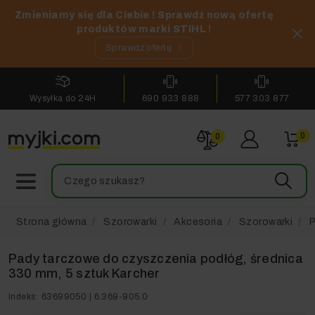
Zmieniamy się dla Ciebie ! Sprawdź nową ofertę
produktów marki STIHL !
Sprawdź ofertę
Wysyłka do 24H
690 933 888
577 303 877
0
0
Strona główna
Szorowarki
Akcesoria
Szorowarki
P
Pady tarczowe do czyszczenia podłóg, średnica
330 mm, 5 sztuk Karcher
Indeks:
63699050 | 6.369-905.0