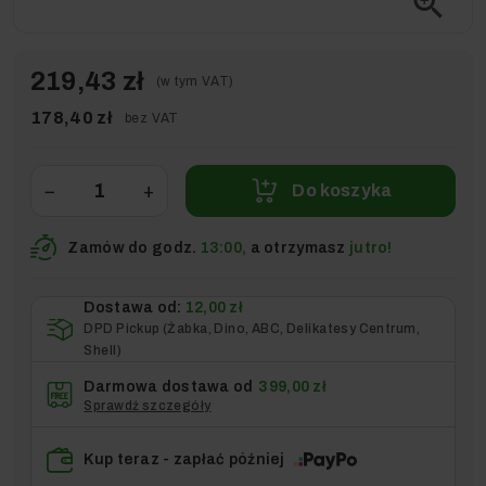
zoom_in
219,43 zł
(w tym VAT)
178,40 zł
bez VAT
−
+
Do koszyka
Zamów do godz.
13:00,
a otrzymasz
jutro!
Dostawa od:
12,00 zł
DPD Pickup (Żabka, Dino, ABC, Delikatesy Centrum,
Shell)
Darmowa dostawa od
399,00 zł
Sprawdź szczegóły
Kup teraz - zapłać później