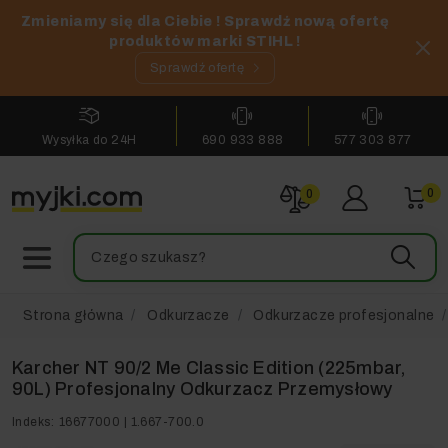
Zmieniamy się dla Ciebie ! Sprawdź nową ofertę
produktów marki STIHL !
Sprawdź ofertę
Wysyłka do 24H
690 933 888
577 303 877
0
0
Strona główna
Odkurzacze
Odkurzacze profesjonalne
Karcher NT 90/2 Me Classic Edition (225mbar,
90L) Profesjonalny Odkurzacz Przemysłowy
Indeks:
16677000 | 1.667-700.0