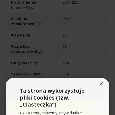
Podciśnienie
225 / 22,5
(mbar/kPa):
Średnica
ID 40
znamionowa ( ):
Waga (kg):
26
Waga bez
19
akcesoriów (kg):
Długość (mm):
580
Szerokość (mm):
510
×
Wysokość (mm):
995
Ta strona wykorzystuje
pliki Cookies (tzw.
Kolor:
srebrny
„Ciasteczka”)
Parametry zasilania
1 / 220 - 240
Dzięki temu, możemy indywidualnie
elektrycznego