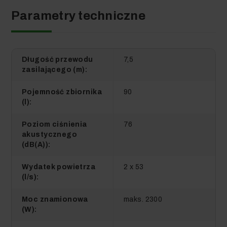
Parametry techniczne
Długość przewodu
7,5
zasilającego (m):
Pojemność zbiornika
90
(l):
Poziom ciśnienia
76
akustycznego
(dB(A)):
Wydatek powietrza
2 x 53
(l/s):
Moc znamionowa
maks. 2300
(W):