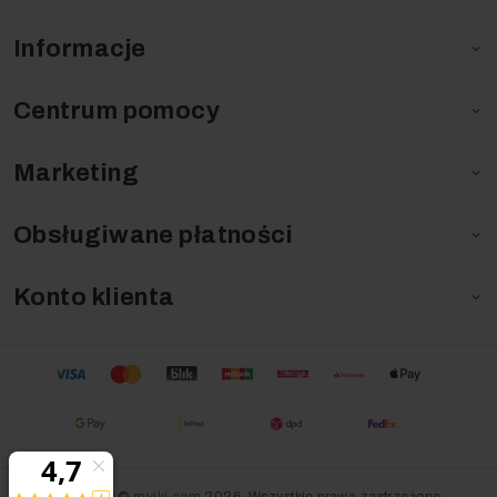
Informacje

Centrum pomocy

Marketing

Obsługiwane płatności

Konto klienta
