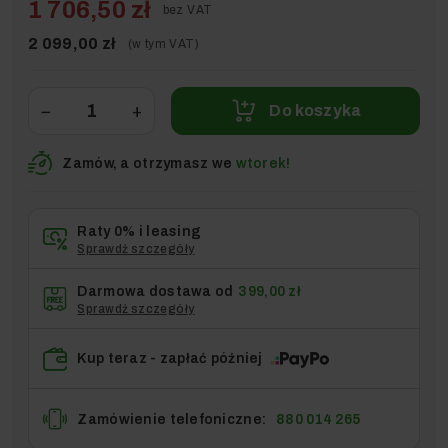
1 706,50 zł
bez VAT
2 099,00 zł
(w tym VAT)
−
+
Do koszyka
Zamów, a otrzymasz we
wtorek!
Raty 0% i leasing
Sprawdź szczegóły
Darmowa dostawa od
399,00 zł
Sprawdź szczegóły
Kup teraz - zapłać później
Zamówienie telefoniczne:
880 014 265