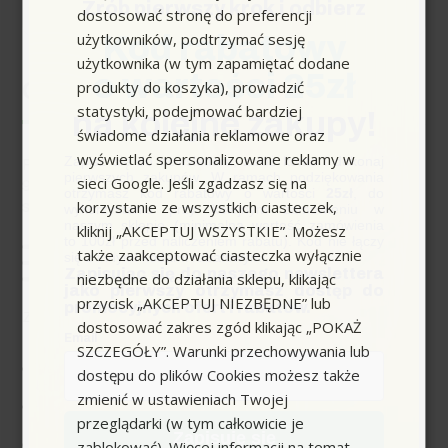
Zrób pierwszy krok i odbierz
dostosować stronę do preferencji
(V/Hz):
użytkowników, podtrzymać sesję
Kod rabatowy
użytkownika (w tym zapamiętać dodane
o wartości 25zł
produkty do koszyka), prowadzić
Opis
statystyki, podejmować bardziej
na kolejne zakupy!
świadome działania reklamowe oraz
wyświetlać spersonalizowane reklamy w
Zapisz się do newslettera, załóż konto i dokonaj
Profesjonalny odkurzacz na mokro/sucho Kärcher NT
pierwszych zakupów. W ramach podziękowania
sieci Google. Jeśli zgadzasz się na
90/2 (1.667-700.0). Dwie turbiny, wąż spustowy i
otrzymasz kod rabatowy o wartości
25zł
, do
korzystanie ze wszystkich ciasteczek,
solidne podwozie. Niezrównana moc ssania.
wykorzystania przy kolejnym zamówieniu w
naszym sklepie (minimalna wartość zamówienia
kliknij „AKCEPTUJ WSZYSTKIE”. Możesz
to 100zł przed naliczeniem rabatu). Kod nie łączy
także zaakceptować ciasteczka wyłącznie
Wyposażenie standardowe
się z innymi kodami rabatowymi.
Zapisując się do naszego newslettera
niezbędne do działania sklepu, klikając
jako pierwszy otrzymasz dostęp do
przycisk „AKCEPTUJ NIEZBĘDNE” lub
promocyjnych ofert i rabatów.
Zakres dostawy
dostosować zakres zgód klikając „POKAŻ
Email
SZCZEGÓŁY”. Warunki przechowywania lub
Wąż ssący: 2.5 m, z
dostępu do plików Cookies możesz także
kolankiem
zmienić w ustawieniach Twojej
Rury ssące: 2 szt., 0.55 m,
przeglądarki (w tym całkowicie je
stal chromowana
Zapisuję się
zablokować). Więcej informacji na temat
Ssawka uniwersalna do