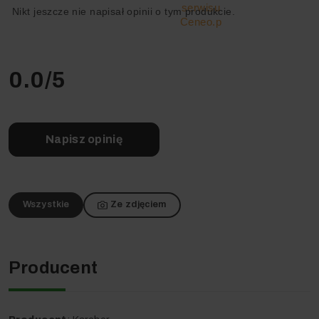
cieczy, ta potężna maszyna sprosta każdemu wyzwaniu.
Nikt jeszcze nie napisał opinii o tym produkcie.
Wyposażony w ogromny, 90-litrowy zbiornik, pozwala na
długą pracę bez przerw na opróżnianie, co znacząco
zwiększa efektywność sprzątania.
Jego siła tkwi w prostocie i niezawodności. Solidna
0.0
/5
konstrukcja, wysoka jakość wykonania i intuicyjna obsługa
sprawiają, że NT 90/2 Me Classic jest niezastąpionym
partnerem w przemyśle, budownictwie czy rzemiośle. To
urządzenie, które łączy w sobie wyjątkową moc ssania z
trwałością, na której można polegać każdego dnia.
Napisz opinię
Wszystkie
Ze zdjęciem
Producent