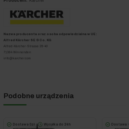
Producent
: Karcher
Kluczowe technologie i
innowacje
Nazwa producenta oraz o
soba odpowiedzialna w UE
:
Alfred Kärcher SE & Co. KG
Alfred-Kärcher-Strasse 28-40
71364 Winnenden
info@karcher.com
Potężna moc
Solidna
Wygodne
dzięki dwóm
konstrukcja i
opróżnianie z
Podobne urządzenia
turbinom
mobilność
cieczy
Urządzenie
Dwie niezależnie
Dzięki solidnej
wyposażono w
pracujące,
obudowie, dużym
praktyczny i
Dostawa 0zł
Wysyłka do 24h
Dostawa 0
potężne turbiny
kołom i
łatwo dostępny