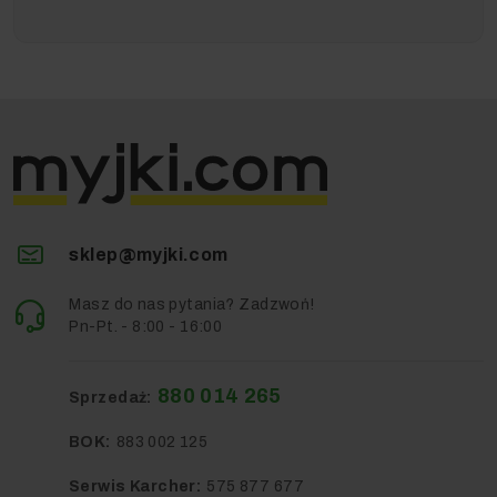
Twojego sprzętu to dla Ciebie strata pieniędzy.
Przedłużoną Ochronę Serwisową
(POGWARANCYJNĄ)
- jeżeli zależy Ci na
długich latach
ze sprawnym urządzeniem
bez szwanku dla Twojego
portfela.
Przedmiotem sprzedaży w niniejszej ofercie jest: 1x
Odkurzacz uniwersalny Kärcher NT 90/2 Me Classic w
wyposażeniu standardowym (dokładne wyszczególnienie w
sekcji Wyposażenie Standardowe)
sklep@myjki.com
Masz do nas pytania? Zadzwoń!
Pn-Pt. - 8:00 - 16:00
880 014 265
Sprzedaż:
BOK:
883 002 125
Serwis Karcher:
575 877 677