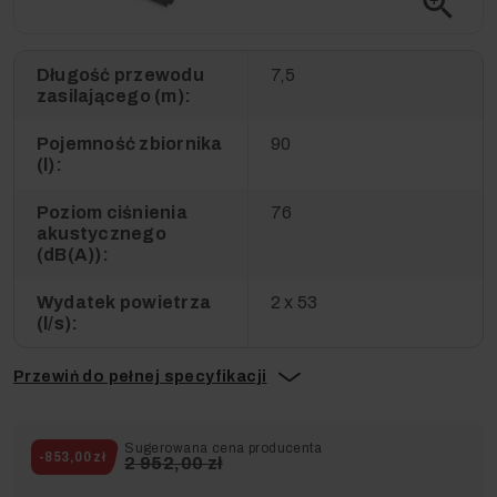
zoom_in
Długość przewodu
7,5
zasilającego (m):
Pojemność zbiornika
90
(l):
Poziom ciśnienia
76
akustycznego
(dB(A)):
Wydatek powietrza
2 x 53
(l/s):
Przewiń do pełnej specyfikacji
Sugerowana cena producenta
-853,00 zł
2 952,00 zł