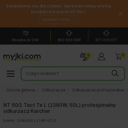
Zmieniamy się dla Ciebie ! Sprawdź nową ofertę
produktów marki STIHL !
Sprawdź ofertę
Wysyłka do 24H
690 933 888
577 303 877
0
0
Strona główna
Odkurzacze
Odkurzacze profesjonalne
NT 50/1 Tact Te L (1380W, 50L) profesjonalny
odkurzacz Karcher
Indeks:
11484110 | 1.148-411.0