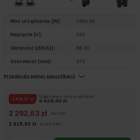
zoom_in
Moc urządzenia [W]:
1380.00
Napięcie [V]:
240
Głośność [dB(A)]:
68.00
Szerokość [mm]:
370
Przewiń do pełnej specyfikacji
Sugerowana cena producenta
-1 608,07 zł
4 428,00 zł
2 292,63 zł
bez VAT
2 819,93 zł
(w tym VAT)