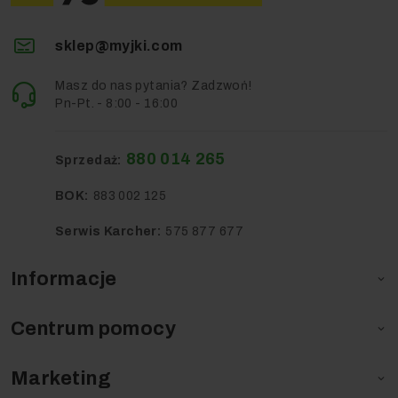
sklep@myjki.com
Masz do nas pytania? Zadzwoń!
Pn-Pt. - 8:00 - 16:00
880 014 265
Sprzedaż:
BOK:
883 002 125
Przedmiotem sprzedaży w niniejszej ofercie jest: 1x
Serwis Karcher:
575 877 677
odkurzacz profesjonalny Karcher NT 50/1 Tact Te L w
wyposażeniu standardowym (dokładne wyszczególnienie w
Informacje

sekcji Wyposażenie Standardowe).
Centrum pomocy

Marketing
