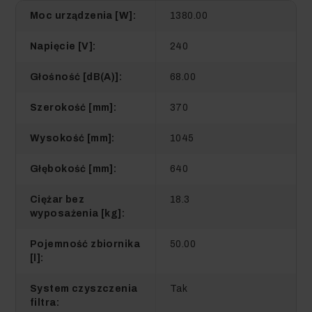
Moc urządzenia [W]:
1380.00
Napięcie [V]:
240
Głośność [dB(A)]:
68.00
Szerokość [mm]:
370
Wysokość [mm]:
1045
Głębokość [mm]:
640
Ciężar bez
18.3
wyposażenia [kg]:
Pojemność zbiornika
50.00
[l]:
System czyszczenia
Tak
filtra: