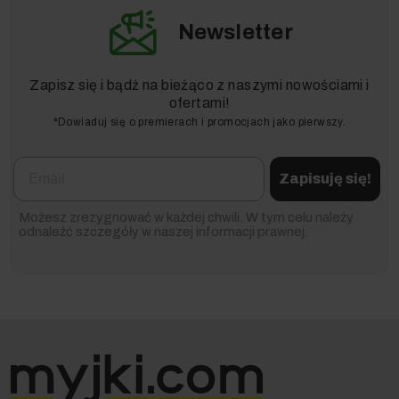
poziomie zebranej cieczy
Automatyczne
Newsletter
włączenie/wyłączenie
przez elektronarzędzie
Przygotowanie do pracy z
Zapisz się i bądź na bieżąco z naszymi nowościami i
systemem
antystatycznym
ofertami!
*Dowiaduj się o premierach i promocjach jako pierwszy.
Email
Zapisuję się!
Możesz zrezygnować w każdej chwili. W tym celu należy
odnaleźć szczegóły w naszej informacji prawnej.