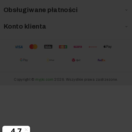
Obsługiwane płatności

Konto klienta

Copyright ©
myjki.com
2026. Wszystkie prawa zastrzeżone.