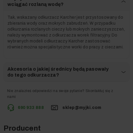
Jeżeli tak – nie zwlekaj i kup ją teraz w wyjątkowo
wciągać rozlaną wodę?
niskiej cenie!
Tak, wskazany odkurzacz Karcher jest przystosowany do
zbierania wody oraz mokrych zabrudzeń. W przypadku
Kupujesz u nas? Masz
odkurzania rozlanych cieczy lub mokrych zanieczyszczeń,
zapewniony serwis w całej
należy wymontować z odkurzacza worek filtracyjny. Do
Polsce!
wybranych modeli odkurzaczy Karcher zastosować
również można specjalistyczne worki do pracy z cieczami.
Akcesoria o jakiej średnicy będą pasowały
do tego odkurzacza?
Obawiasz się o serwis urządzenia kupionego przez
Nie znalazłeś odpowiedzi na swoje pytanie? Skontaktuj się z
Internet? Już nie musisz!
nami
Bezpieczeństwo zakupu, komfort i radość z
użytkowania sprzętu – to wszystko zapewni Ci
690 933 888
sklep@myjki.com
Autoryzowany Serwis, który, kupując u nas – masz
zapewniony dla tego urządzenia w całej Polsce.
Nie kupuj urządzenia z nieznanych i niepewnych źródeł,
Producent
wybierz nasz sklep i nie martw się o przyszłość swojego