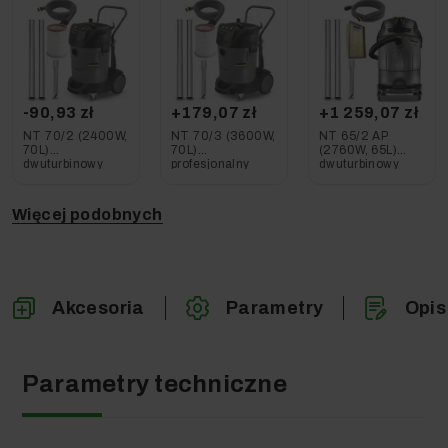
-90,93 zł
+179,07 zł
+1 259,07 zł
NT 70/2 (2400W,
NT 70/3 (3600W,
NT 65/2 AP
70L)
70L)
(2760W, 65L)
dwuturbinowy
profesjonalny
dwuturbinowy
odkurzacz
odkurzacz
odkurzacz
profesjonalny
Karcher
profesjonalny
Karcher
Karcher
Więcej podobnych
Akcesoria
Parametry
Opis
Parametry techniczne