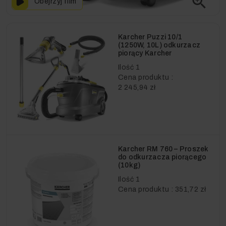
zoom_in
Obejrzyj film
Karcher Puzzi 10/1
(1250W, 10L) odkurzacz
piorący Karcher
Ilość
1
Cena produktu :
2 245,94 zł
Karcher RM 760 – Proszek
do odkurzacza piorącego
(10kg)
Ilość
1
Cena produktu :
351,72 zł