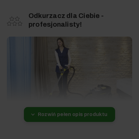
Odkurzacz dla Ciebie -
profesjonalisty!
Rozwiń pełen opis produktu
Profesjonalna maszyna piorąca Puzzi 10/1 dogłębnie
wyczyści runo wykładziny, tapicerki meblowej i dywanów.
Odkurzacz usuwa nieprzyjemny zapach i przywraca świeży
wygląd czyszczonej powierzchni. W zależności od stopnia