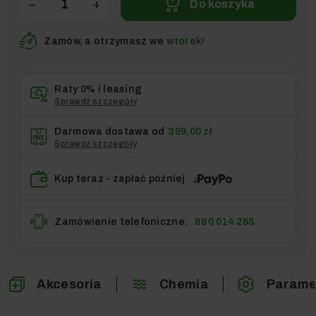
−
+
Do koszyka
Zamów, a otrzymasz we
wtorek!
Raty 0% i leasing
Sprawdź szczegóły
Darmowa dostawa od
399,00 zł
Sprawdź szczegóły
Kup teraz - zapłać później
Zamówienie telefoniczne:
880 014 265
Akcesoria
Chemia
Parame