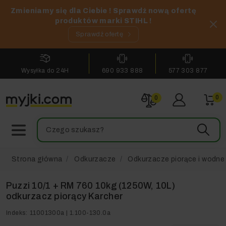
Zmieniamy się dla Ciebie ! Sprawdź nową ofertę
produktów marki STIHL !
Sprawdź ofertę
Wysyłka do 24H
690 933 888
577 303 877
0
0
Strona główna
Odkurzacze
Odkurzacze piorące i wodne
Puzzi 10/1 + RM 760 10kg (1250W, 10L)
odkurzacz piorący Karcher
Indeks:
11001300a | 1.100-130.0a