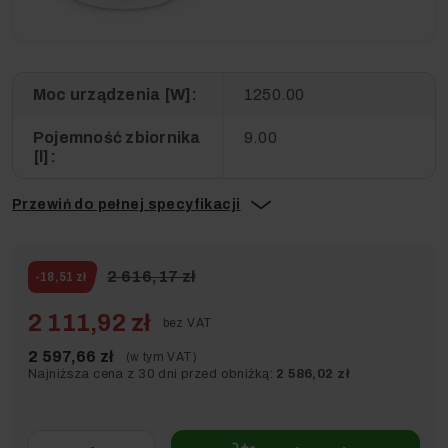
Moc urządzenia [W]:
1250.00
Pojemność zbiornika
9.00
[l]:
Przewiń do pełnej specyfikacji
2 616,17 zł
-18,51 zł
2 111,92 zł
bez VAT
2 597,66 zł
(w tym VAT)
Najniższa cena z 30 dni przed obniżką:
2 586,02 zł