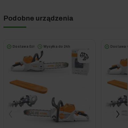
Podobne urządzenia
Obawiasz się o serwis urządzenia kupionego przez
Internet? Już nie musisz!
Dostawa 0zł
Wysyłka do 24h
Dostawa 0
Bezpieczeństwo zakupu, komfort i radość z
użytkowania sprzętu – to wszystko zapewni Ci
Autoryzowany Serwis, który, kupując u nas – masz
zapewniony dla tego urządzenia w całej Polsce.
Nie kupuj urządzenia z nieznanych i niepewnych źródeł,
wybierz nasz sklep i nie martw się o przyszłość swojego
urządzenia!
Szczegółowe informacje dostępne są w zakładce Serwis
Door-to-Door oraz Gwarancja.
Sprawdź również:
Serwis Premium (GWARANCYJNY)
- jeżeli zależy Ci na
przyspieszonym czasie naprawy
, bo każdy dzień bez
Twojego sprzętu to dla Ciebie strata pieniędzy.