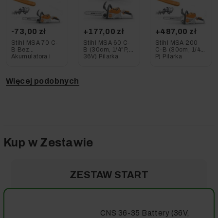
-73,00 zł
+177,00 zł
+487,00 zł
Stihl MSA 70 C-
Stihl MSA 60 C-
Stihl MSA 200
B Bez
B (30cm, 1/4"P,
C-B (30cm, 1/4"
Akumulatora i
36V) Pilarka
P) Pilarka
Ładowarki
akumulatorowa z
akumulatorowa
(30cm, 43", 36V)
akumulatorem AK
Pilarka
20 i ładowarką
Więcej podobnych
Akumulatorowa
AL 101
Kup w Zestawie
ZESTAW START
CNS 36-35 Battery (36V,