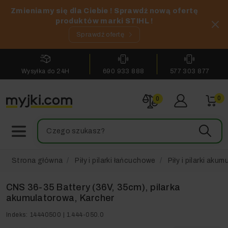
Zmieniamy się dla Ciebie ! Sprawdź nową ofertę
produktów marki STIHL !
Sprawdź ofertę
Wysyłka do 24H
690 933 888
577 303 877
0
0
Strona główna
Piły i pilarki łańcuchowe
Piły i pilarki aku
CNS 36-35 Battery (36V, 35cm), pilarka
akumulatorowa, Karcher
Indeks:
14440500 | 1.444-050.0