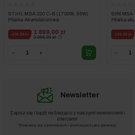
Przedłużoną Ochronę Serwisową
(POGWARANCYJNĄ)
- jeżeli zależy Ci na
długich latach
ze sprawnym urządzeniem
bez szwanku dla Twojego
STIHL MSA 220 C-B (1700W, 35W)
Stihl MSA 
portfela.
Pilarka Akumulatorowa
Pilarka ak
1 899,00 zł
-200,00 zł
-130,00 zł
2 099,00 zł
Marka, na którą możesz liczyć.
−
+
−
Newsletter
Niemiecka jakość.*
Zapisz się i bądź na bieżąco z naszymi nowościami i
Jakość
marki
Kärcher
jest potwierdzona certyfikatem
ofertami!
ISO 9001
. W 1991 roku Kärcher jako pierwsza firma w
*Dowiaduj się o premierach i promocjach jako pierwszy.
swojej kategorii otrzymała certyfikat DIN zgodność z
normą EN ISO 9001
. To właśnie między innymi dlatego,