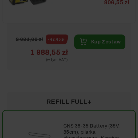
806,55 zł
2 031,00 zł
-42,45 zł
Kup Zestaw
1 988,55 zł
(w tym VAT)
REFILL FULL+
CNS 36-35 Battery (36V,
35cm), pilarka