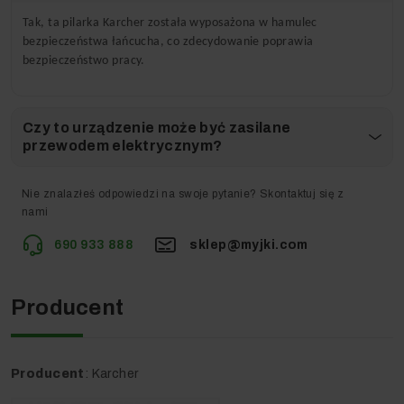
Hamulec oraz oburęczny włącznik zawsze zapewniają
Tak, ta pilarka Karcher została wyposażona w hamulec
bezpieczną pracę.
bezpieczeństwa łańcucha, co zdecydowanie poprawia
bezpieczeństwo pracy.
Przyjazna w użytkowaniu – W
Czy to urządzenie może być zasilane
trosce o komfort pracy!
przewodem elektrycznym?
Nie znalazłeś odpowiedzi na swoje pytanie? Skontaktuj się z
nami
690 933 888
sklep@myjki.com
Producent
Pilarka nie sprawi problemów w obsłudze, nawet
Producent
: Karcher
początkującym użytkownikom. Automatyczny system
smarowania łańcucha, oraz system napinania łańcucha