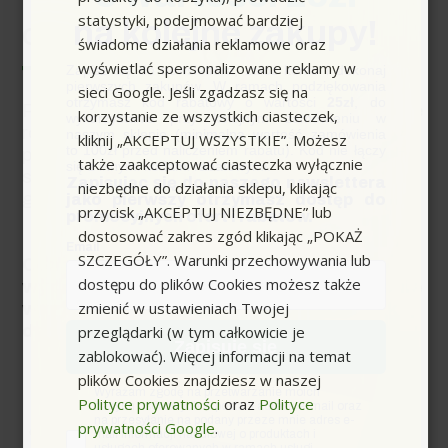
statystyki, podejmować bardziej
na kolejne zakupy!
Opis
świadome działania reklamowe oraz
wyświetlać spersonalizowane reklamy w
Zapisz się do newslettera, załóż konto i dokonaj
pierwszych zakupów. W ramach podziękowania
sieci Google. Jeśli zgadzasz się na
otrzymasz kod rabatowy o wartości
25zł
, do
Pilarka CNS 36-35 Battery Karcher to idealne
korzystanie ze wszystkich ciasteczek,
wykorzystania przy kolejnym zamówieniu w
rozwiązanie do utrzymania porządku w
naszym sklepie (minimalna wartość zamówienia
kliknij „AKCEPTUJ WSZYSTKIE”. Możesz
to 100zł przed naliczeniem rabatu). Kod nie łączy
przydomowym ogrodzie. Zasilanie bateryjne
także zaakceptować ciasteczka wyłącznie
się z innymi kodami rabatowymi.
sprawia że maszyna zawsze może być
Zapisując się do naszego newslettera
niezbędne do działania sklepu, klikając
gotowa do pracy.
jako pierwszy otrzymasz dostęp do
przycisk „AKCEPTUJ NIEZBĘDNE” lub
promocyjnych ofert i rabatów.
dostosować zakres zgód klikając „POKAŻ
Email
SZCZEGÓŁY”. Warunki przechowywania lub
Cena obejmuje urządzenie w
dostępu do plików Cookies możesz także
wyposażeniu standardowym, urządzenie
zmienić w ustawieniach Twojej
wymaga dodatkowej konfiguracji (zakup
dodatkowego wyposażenia).
przeglądarki (w tym całkowicie je
Zapisuję się
zablokować). Więcej informacji na temat
plików Cookies znajdziesz w naszej
zgoda
Wyrażam zgodę na przetwarzanie moich
Polityce prywatności
oraz
Polityce
Praca w ogrodzie bez wysiłku
danych osobowych w postaci adresu e-mail oraz
na przesyłanie na podany przeze mnie adres e-
prywatności Google
.
– Pielęgnacja drzew o jakiej
mail informacji handlowej o produktach i
usługach oferowanych w ramach usługi