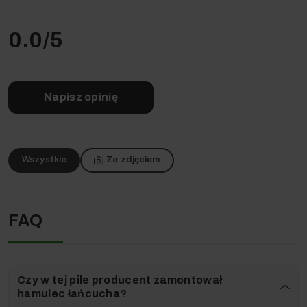
Innowacyjne rozwiązania –
Dopracowana w każdym
0.0
/5
szczególe!
Napisz opinię
Wszystkie
Ze zdjęciem
FAQ
Pilarka została wyposażona w prowadnicę o długości
Czy w tej pile producent zamontował
36cm, co wraz z dużą szybkością obrotową łańcucha
hamulec łańcucha?
umożliwia swobodną pracę w przydomowym ogrodzie.