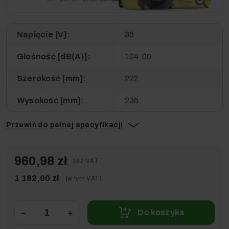
zoom_in
Napięcie [V]:
36
Głośność [dB(A)]:
104.00
Szerokość [mm]:
222
Wysokość [mm]:
235
Przewiń do pełnej specyfikacji
960,98 zł
bez VAT
1 182,00 zł
(w tym VAT)
−
+
Do koszyka