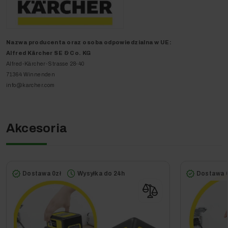
niewymagający narzędzi pomagają w intuicyjnej obsłudze
pilarki.
Nazwa producenta oraz o
soba odpowiedzialna w UE
:
Urządzenie akumulatorowe –
Alfred Kärcher SE & Co. KG
Alfred-Kärcher-Strasse 28-40
Pracuj bez spalin i uciążliwego
71364 Winnenden
hałasu!
info@karcher.com
Akcesoria
Dostawa 0zł
Wysyłka do 24h
Dostawa 0