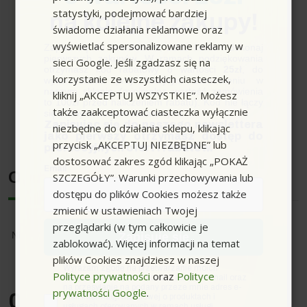
statystyki, podejmować bardziej
na kolejne zakupy!
Wydajność cięcia w
40
świadome działania reklamowe oraz
krążkach (Świerk,
wyświetlać spersonalizowane reklamy w
5x5cm, system AS):
Zapisz się do newslettera, załóż konto i dokonaj
pierwszych zakupów. W ramach podziękowania
sieci Google. Jeśli zgadzasz się na
otrzymasz kod rabatowy o wartości
25zł
, do
Poziom mocy
101
korzystanie ze wszystkich ciasteczek,
wykorzystania przy kolejnym zamówieniu w
akustycznej dB(A):
naszym sklepie (minimalna wartość zamówienia
kliknij „AKCEPTUJ WSZYSTKIE”. Możesz
to 100zł przed naliczeniem rabatu). Kod nie łączy
także zaakceptować ciasteczka wyłącznie
się z innymi kodami rabatowymi.
Zapisując się do naszego newslettera
niezbędne do działania sklepu, klikając
jako pierwszy otrzymasz dostęp do
przycisk „AKCEPTUJ NIEZBĘDNE” lub
promocyjnych ofert i rabatów.
dostosować zakres zgód klikając „POKAŻ
Email
Opinie
SZCZEGÓŁY”. Warunki przechowywania lub
dostępu do plików Cookies możesz także
zmienić w ustawieniach Twojej
przeglądarki (w tym całkowicie je
Nikt jeszcze nie napisał opinii o tym produkcie.
Zapisuję się
zablokować). Więcej informacji na temat
plików Cookies znajdziesz w naszej
zgoda
Wyrażam zgodę na przetwarzanie moich
Polityce prywatności
oraz
Polityce
danych osobowych w postaci adresu e-mail oraz
na przesyłanie na podany przeze mnie adres e-
prywatności Google
.
0.0
/5
mail informacji handlowej o produktach i
usługach oferowanych w ramach usługi