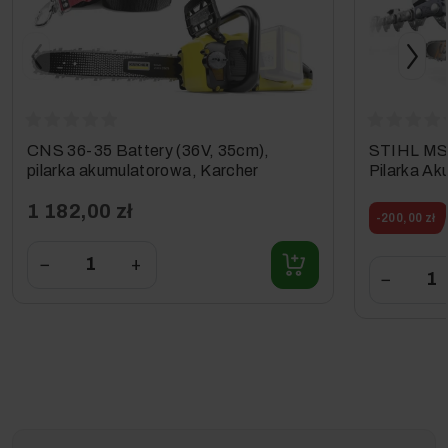
CNS 36-35 Battery (36V, 35cm),
STIHL MS
pilarka akumulatorowa, Karcher
Pilarka A
1 182,00 zł
-200,00 zł
−
+
−