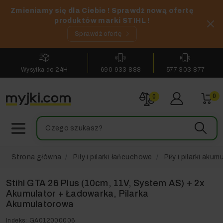
Zmieniamy się dla Ciebie ! Sprawdź nową ofertę
produktów marki STIHL !
Sprawdź ofertę
Wysyłka do 24H
690 933 888
577 303 877
0
0
Strona główna
Piły i pilarki łańcuchowe
Piły i pilarki aku
Stihl GTA 26 Plus (10cm, 11V, System AS) + 2x
Akumulator + Ładowarka, Pilarka
Akumulatorowa
Indeks:
GA012000006