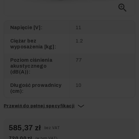
zoom_in
Napięcie [V]:
11
Ciężar bez
1.2
wyposażenia [kg]:
Poziom ciśnienia
77
akustycznego
(dB(A)):
Długość prowadnicy
10
(cm):
Przewiń do pełnej specyfikacji
585,37 zł
bez VAT
720,00 zł
(w tym VAT)