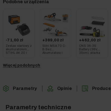
Podobne urządzenia
-71,00 zł
+389,00 zł
+462,00 zł
Zestaw startowy z
Stihl MSA 70 C-
CNS 36-35
akumulatorem
B Bez
Battery (36V,
STIHL AK 20 i
Akumulatora i
35cm), pilarka
ładowarką AL 101
Ładowarki
akumulatorowa,
(30cm, 43", 36V)
Karcher
Pilarka
Więcej podobnych
Akumulatorowa
Parametry
Opinie
Produce
Parametry techniczne