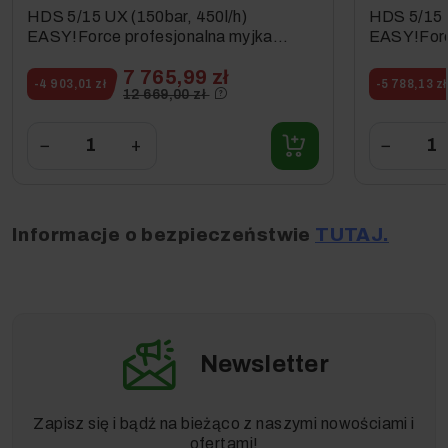
HDS 5/15 UX (150bar, 450l/h)
HDS 5/15 U
EASY!Force profesjonalna myjka
EASY!Forc
Karcher
Karcher
7 765,99 zł
-4 903,01 zł
-5 788,13 zł
12 669,00 zł
Motoryzacja
−
+
−
Informacje o bezpieczeństwie
TUTAJ.
Newsletter
Rolnictwo
Zapisz się i bądź na bieżąco z naszymi nowościami i
ofertami!