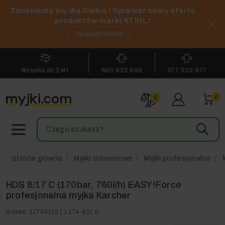
Zmieniamy się dla Ciebie ! Sprawdź nową ofertę
produktów marki STIHL !
Sprawdź ofertę
Wysyłka do 24H
690 933 888
577 303 877
0
0
Strona główna
Myjki ciśnieniowe
Myjki profesjonalne
HDS 8/17 C (170bar, 760l/h) EASY!Force
profesjonalna myjka Karcher
Indeks:
11749110 | 1.174-911.0