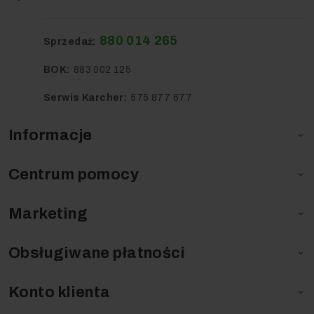
ReCa
880 014 265
Sprzedaż:
BOK:
883 002 125
Serwis Karcher:
575 877 677
Informacje

Centrum pomocy
Usługi

Marketing

Obsługiwane płatności

Konto klienta
