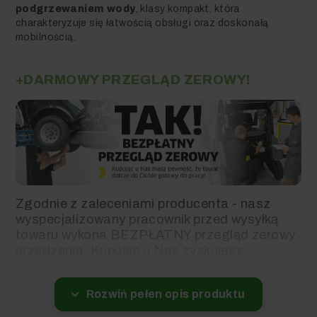
podgrzewaniem wody
, klasy kompakt, która
charakteryzuje się łatwością obsługi oraz doskonałą
mobilnością.
+DARMOWY PRZEGLĄD ZEROWY!
Zgodnie z zaleceniami producenta - nasz
wyspecjalizowany pracownik przed wysyłką
towaru wykona BEZPŁATNY przegląd zerowy
urządzenia. Kupując u Nas zyskujesz
pewność, że towar dotrze do Ciebie gotowy
do pracy.
Rozwiń pełen opis produktu