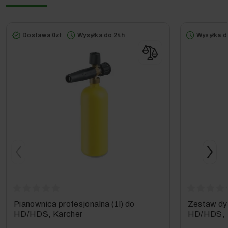
..Cecha..
Cecha
Zaleta
Dostawa 0zł
Wysyłka do 24h
Wysyłka d
EASY!Force
Pistolety
EASY!Force
wykorzystują si
odrzutu
wysokiego
ciśnienia wody
aby zmniejszyć
siłę potrzebną
do utrzymania
wciśniętego
spustu pistolet
do zera.
EASY!Lock
Dzięki
Pianownica profesjonalna (1l) do
Zestaw dys
opatentowanej
HD/HDS, Karcher
HD/HDS, 
konstrukcji
EASY!Lock