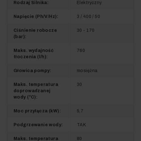
Rodzaj Silnika:
Elektryczny
Napięcie (Ph/V/Hz):
3 / 400 / 50
Ciśnienie robocze
30 - 170
(bar):
Maks. wydajność
760
tłoczenia (l/h):
Głowica pompy:
mosiężna
Maks. temperatura
30
doprowadzanej
wody (°C):
Moc przyłącza (kW):
5,7
Podgrzewanie wody:
TAK
Maks. temperatura
80