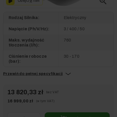
zoom_in
Obejrzyj film
Rodzaj Silnika:
Elektryczny
Napięcie (Ph/V/Hz):
3 / 400 / 50
Maks. wydajność
760
tłoczenia (l/h):
Ciśnienie robocze
30 - 170
(bar):
Przewiń do pełnej specyfikacji
13 820,33 zł
bez VAT
16 999,00 zł
(w tym VAT)