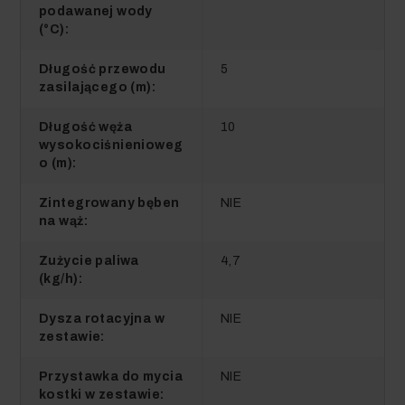
podawanej wody
(°C):
Długość przewodu
5
zasilającego (m):
Długość węża
10
wysokociśnienioweg
o (m):
Zintegrowany bęben
NIE
na wąż:
Zużycie paliwa
4,7
(kg/h):
Dysza rotacyjna w
NIE
zestawie:
Przystawka do mycia
NIE
kostki w zestawie: