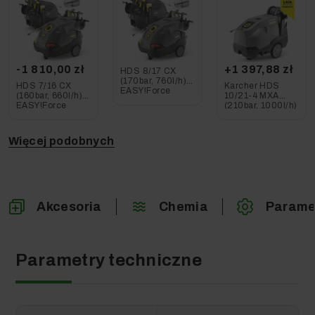
-1 810,00 zł
+1 397,88 zł
HDS 8/17 CX
(170bar, 760l/h)
HDS 7/16 CX
Karcher HDS
EASY!Force
(160bar, 660l/h)
10/21-4 MXA
Profesjonalna
EASY!Force
(210bar, 1000l/h)
myjka Karcher
Profesjonalna
Profesjonalna
myjka Karcher
Myjka
Wysokociśnieniowa
Więcej podobnych
Akcesoria
Chemia
Parame
Parametry techniczne