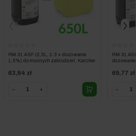
wyższa w
porównaniu do
pistoletów
konkurencyjnyc
Intuicyjny
Intuicyjny
system
zabezpieczenie
bezpieczeństwa
łatwy system
RM 31 ASF (2,5L, 1:3 + dozowanie
RM 31 ASF 
blokady
1,5%) do mocnych zabrudzeń, Karcher
dozowanie
zapewnia
zabrudzeń
najwyższy
63,94 zł
69,77 zł
poziom
bezpieczeństwa
−
+
−