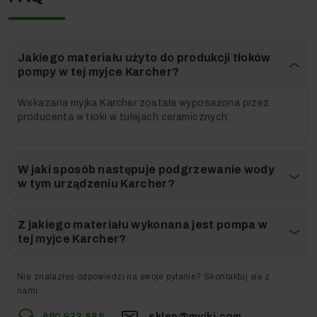
400%
Nowoczesny ceramiczny zawór
zapewnia doskonałą trwałość,
która jest ponad 5x wyższa w
Jakiego materiału użyto do produkcji tłoków
porównaniu do pistoletów
pompy w tej myjce Karcher?
konkurencyjnych*.
Wskazana myjka Karcher została wyposażona przez
producenta w tłoki w tulejach ceramicznych.
W jaki sposób następuje podgrzewanie wody
w tym urządzeniu Karcher?
Z jakiego materiału wykonana jest pompa w
*tylko w wersji EASY!Force Advanced
tej myjce Karcher?
EASY!Force
EASY!Lock
Nie znalazłeś odpowiedzi na swoje pytanie? Skontaktuj się z
Krótki opis
nami
690 933 888
sklep@myjki.com