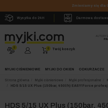
Zmieniamy się dla 
Wysyłka do 24H
Darmowa dostawa 
AUTORY
PA
0
0
Twój koszyk
MYJKI CIŚNIENIOWE
MYJKI DO OKIEN
ODKURZACZE
Strona główna
Myjki ciśnieniowe
Myjki profesjonalne
HDS 5/15 UX Plus (150bar, 450l/h) EASY!Force profes
HDS 5/15 UX Plus (150bar, 45