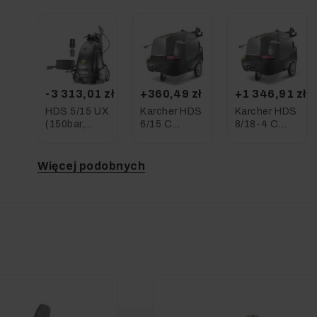
-3 313,01 zł
+360,49 zł
+1 346,91 zł
HDS 5/15 UX
Karcher HDS
Karcher HDS
(150bar,
6/15 C
8/18-4 C
450l/h)
(150bar,
(220bar,
EASY!Force
560l/h)
800l/h)
profesjonalna
Profesjonalna
Profesjonalna
Więcej podobnych
myjka
Myjka
Myjka
Karcher
Wysokociśnieniowa
Ciśnieniowa
z
Podgrzewaniem
Wody