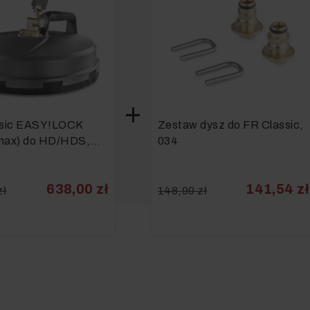
ssic EASY!LOCK
Zestaw dysz do FR Classic,
 max) do HD/HDS,
034
638,00 zł
141,54 zł
zł
148,99 zł