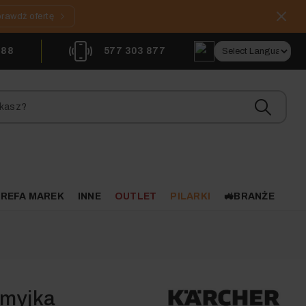
rawdź ofertę
888
577 303 877
REFA MAREK
INNE
OUTLET
PILARKI
🚜BRANŻE
 myjka