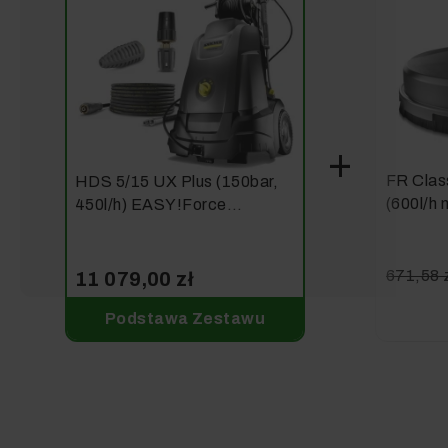
FR Cla
HDS 5/15 UX Plus (150bar,
(600l/h
450l/h) EASY!Force
Karcher
profesjonalna myjka Karcher
671,58 
11 079,00 zł
Podstawa Zestawu