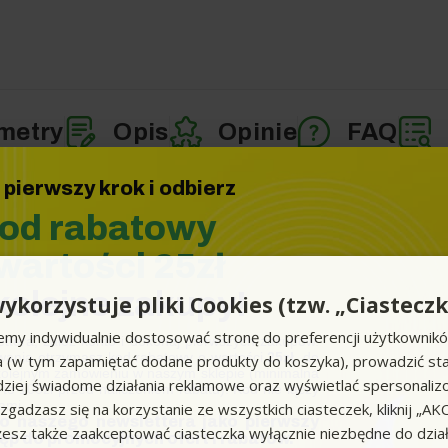
metry
Opis
Opinie
FAQ
 pierwszy krok i odbierz
od rabatowy
wartości 25zł
czne
kolejne zakupy!
ykorzystuje pliki Cookies (tzw. „Ciasteczk
emy indywidualnie dostosować stronę do preferencji użytkownik
ettera, załóż konto i dokonaj pierwszych zakupów.
ania otrzymasz kod rabatowy o wartości
25zł
, do
a (w tym zapamiętać dodane produkty do koszyka), prowadzić sta
kolejnym zamówieniu w naszym sklepie (minimalna
iej świadome działania reklamowe oraz wyświetlać spersonali
to 100zł przed naliczeniem rabatu). Kod nie łączy
ami.
li zgadzasz się na korzystanie ze wszystkich ciasteczek, kliknij „A
Elektryczny
do naszego newslettera jako pierwszy
sz także zaakceptować ciasteczka wyłącznie niezbędne do działa
ęp do promocyjnych ofert i rabatów.