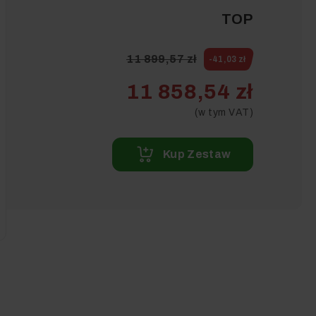
TOP
11 899,57 zł
-41,03 zł
11 858,54 zł
(w tym VAT)
Kup Zestaw