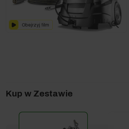
zoom_in
Obejrzyj film
Kup w Zestawie