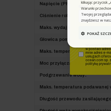
klikając przycis
Napięcie (Ph/V/Hz):
Email
Warunki przechow
Twojej przeglądar
Ciśnienie robocze (bar):
znajdziesz w nas
Maks. wydajność tłoczenia (l/h)
POKAŻ SZCZ
Głowica pompy:
zgoda
Wyrażam zgodę 
w postaci adres
Maks. temperatura doprowadzan
mnie adres e-mai
usługach ofero
ocean.com sp. z 
Moc przyłącza (kW):
politykę prywat
Podgrzewanie wody:
Maks. temperatura podawanej w
Długość przewodu zasilającego
Długość węża wysokociśnienio