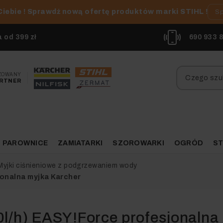
Ciebie ! Sprawdź nową ofertę produktów marki STIHL !
Sp
od 399 zł
690 933 
ZOWANY
RTNER
PAROWNICE
ZAMIATARKI
SZOROWARKI
OGRÓD
ST
Myjki ciśnieniowe z podgrzewaniem wody
jonalna myjka Karcher
0l/h) EASY!Force profesjonalna