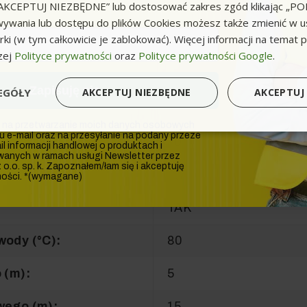
k „AKCEPTUJ NIEZBĘDNE” lub dostosować zakres zgód klikając „
1 / 230 / 50
ywania lub dostępu do plików Cookies możesz także zmienić w u
ki (w tym całkowicie je zablokować). Więcej informacji na temat 
150
zej
Polityce prywatności
oraz
Polityce prywatności Google
.
:
450
Zapisuję się
EGÓŁY
AKCEPTUJ NIEZBĘDNE
AKCEPTUJ
mosiężna
na przetwarzanie moich danych osobowych
u e-mail oraz na przesyłanie na podany przeze
ej wody (°C):
30
l informacji handlowej o produktach i
wanych w ramach usługi Newsletter przez
o.o. sp. k. Zapoznałem/łam się i akceptuję
2,7
ności. *(wymagane)
TAK
ody (°C):
80
 (m):
5
wego (m):
15