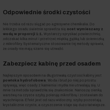
Odpowiednie środki czystości
Nie trzeba od razu sięgać po agresywne chemikalia. Do
lekkiego osadu świetnie sprawdza się
ocet wymieszany z
wodą
w proporcji 1:1.
Wystarczy spryskać powierzchnię,
odczekać kilka minut i przetrzeć miękką gąbką lub ściereczką
z mikrofibry. Systematyczne stosowanie tej metody sprawia,
że osady nie mają szans się utrwalić.
Zabezpiecz kabinę przed osadem
Najlepszym sposobem na długotrwałą czystość kabiny jest
powłoka hydrofobowa
. Woda i brud po niej po prostu
spływają, więc osady z kamienia i mydła nie utrwalają się. U
mnie ta metoda sprawdziła się znakomicie. Nanoszę cienką
warstwę na czyste szyby, poleruję mikrofibrą i zostawiam do
wyschnięcia. Efekt jest od razu widoczny, szyby pozostają
krystalicznie czyste, a czyszczenie staje się dużo łatwiejsze.