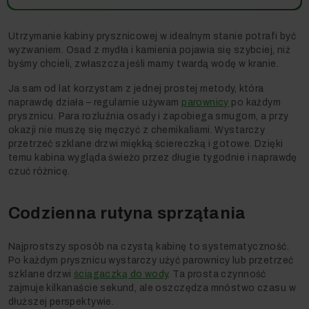
Utrzymanie kabiny prysznicowej w idealnym stanie potrafi być
wyzwaniem. Osad z mydła i kamienia pojawia się szybciej, niż
byśmy chcieli, zwłaszcza jeśli mamy twardą wodę w kranie.
Ja sam od lat korzystam z jednej prostej metody, która
naprawdę działa – regularnie używam
parownicy
po każdym
prysznicu. Para rozluźnia osady i zapobiega smugom, a przy
okazji nie muszę się męczyć z chemikaliami. Wystarczy
przetrzeć szklane drzwi miękką ściereczką i gotowe. Dzięki
temu kabina wygląda świeżo przez długie tygodnie i naprawdę
czuć różnicę.
Codzienna rutyna sprzątania
Najprostszy sposób na czystą kabinę to systematyczność.
Po każdym prysznicu wystarczy użyć parownicy lub przetrzeć
szklane drzwi
ściągaczką do wody
. Ta prosta czynność
zajmuje kilkanaście sekund, ale oszczędza mnóstwo czasu w
dłuższej perspektywie.