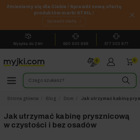
Zmieniamy się dla Ciebie ! Sprawdź nową ofertę
produktów marki STIHL !
Sprawdź ofertę
Wysyłka do 24H
690 933 888
577 303 877
0
0
Strona główna
Blog
Dom
Jak utrzymać kabinę pry
Jak utrzymać kabinę prysznicową
w czystości i bez osadów