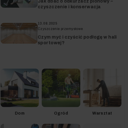
Jak dbać o odkurzacz pionowy –
czyszczenie i konserwacja
13.08.2025
Czyszczenie przemysłowe
Czym myć i czyścić podłogę w hali
sportowej?
Dom
Ogród
Warsztat