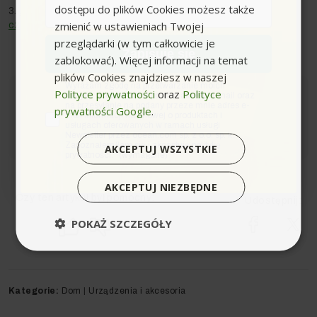
dostępu do plików Cookies możesz także
3.
Zasady używania parownic i podstawowe metody
zmienić w ustawieniach Twojej
czyszczenia
przeglądarki (w tym całkowicie je
Zapisuję się
zablokować). Więcej informacji na temat
plików Cookies znajdziesz w naszej
zgoda
Wyrażam zgodę na przetwarzanie moich
Polityce prywatności
oraz
Polityce
Autor:
myjki.com
danych osobowych w postaci adresu e-mail oraz
na przesyłanie na podany przeze mnie adres e-
prywatności Google
.
mail informacji handlowej o produktach i
usługach oferowanych w ramach usługi
Newsletter przez ocean.com sp. z o.o. sp. k.
Zapoznałem/łam się i akceptuję politykę
AKCEPTUJ WSZYSTKIE
prywatności. *(wymagane)
AKCEPTUJ NIEZBĘDNE
Czy ten artykuł był pomocny:
Udostępnij:
POKAŻ SZCZEGÓŁY
Kategorie:
Dom
|
Urządzenia i akcesoria