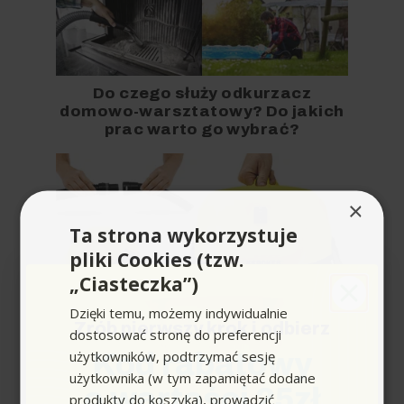
Do czego służy odkurzacz
domowo-warsztatowy? Do jakich
prac warto go wybrać?
×
Ta strona wykorzystuje
pliki Cookies (tzw.
„Ciasteczka”)
Dzięki temu, możemy indywidualnie
Zrób pierwszy krok i odbierz
dostosować stronę do preferencji
użytkowników, podtrzymać sesję
Kod rabatowy
Jak używać odkurzacza domowo-
użytkownika (w tym zapamiętać dodane
warsztatowego?
o wartości 25zł
produkty do koszyka), prowadzić