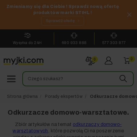
Zmieniamy się dla Ciebie ! Sprawdź nową ofertę
produktów marki STIHL !
Sprawdź ofertę
Wysyłka do 24H
690 933 888
577 303 877
0
0
Strona główna
Porady ekspertów
Odkurzacze domowo
Odkurzacze domowo-warsztatowe.
Zbiór artykułów na temat
odkurzaczy domowo-
warsztatowych
, które pozwolą Ci na poszerzenie