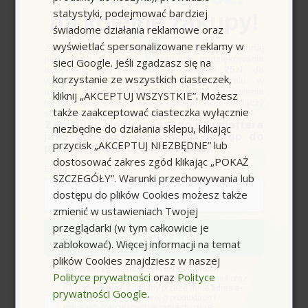
statystyki, podejmować bardziej
na kolejne zakupy!
świadome działania reklamowe oraz
wyświetlać spersonalizowane reklamy w
Zapisz się do newslettera, załóż konto i dokonaj
pierwszych zakupów. W ramach podziękowania
sieci Google. Jeśli zgadzasz się na
otrzymasz kod rabatowy o wartości
25zł
, do
korzystanie ze wszystkich ciasteczek,
wykorzystania przy kolejnym zamówieniu w
naszym sklepie (minimalna wartość zamówienia
kliknij „AKCEPTUJ WSZYSTKIE”. Możesz
to 100zł przed naliczeniem rabatu). Kod nie łączy
także zaakceptować ciasteczka wyłącznie
się z innymi kodami rabatowymi.
Zapisując się do naszego newslettera
niezbędne do działania sklepu, klikając
jako pierwszy otrzymasz dostęp do
przycisk „AKCEPTUJ NIEZBĘDNE” lub
promocyjnych ofert i rabatów.
dostosować zakres zgód klikając „POKAŻ
Email
SZCZEGÓŁY”. Warunki przechowywania lub
Kompleksowy przewodnik po
dostępu do plików Cookies możesz także
odkurzaczu Karcher WD3:
zmienić w ustawieniach Twojej
Wszystko, co musisz wiedzieć
przeglądarki (w tym całkowicie je
Zapisuję się
zablokować). Więcej informacji na temat
plików Cookies znajdziesz w naszej
zgoda
Wyrażam zgodę na przetwarzanie moich
Polityce prywatności
oraz
Polityce
danych osobowych w postaci adresu e-mail oraz
na przesyłanie na podany przeze mnie adres e-
prywatności Google
.
mail informacji handlowej o produktach i
usługach oferowanych w ramach usługi