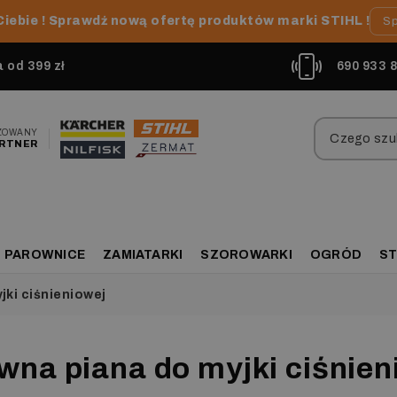
Ciebie ! Sprawdź nową ofertę produktów marki STIHL !
Sp
od 399 zł
690 933 
ZOWANY
RTNER
PAROWNICE
ZAMIATARKI
SZOROWARKI
OGRÓD
ST
jki ciśnieniowej
wna piana do myjki ciśnien