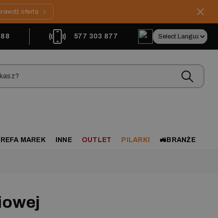
rawdź ofertę
888
577 303 877
REFA MAREK
INNE
OUTLET
PILARKI
🚜BRANŻE
iowej