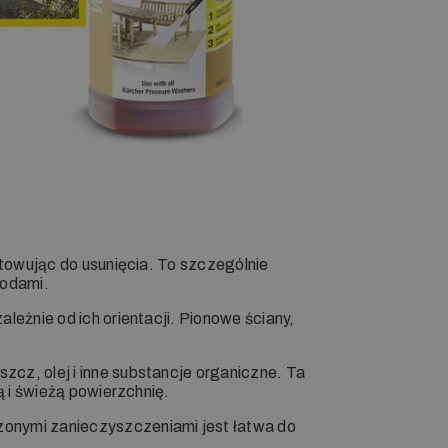
otowując do usunięcia. To szczególnie
todami.
leżnie od ich orientacji. Pionowe ściany,
zcz, olej i inne substancje organiczne. Ta
ą i świeżą powierzchnię.
czonymi zanieczyszczeniami jest łatwa do