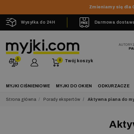
Zmieniamy się dla 
Wysyłka do 24H
Darmowa dostawa 
AUTORY
PA
0
0
Twój koszyk
MYJKI CIŚNIENIOWE
MYJKI DO OKIEN
ODKURZACZE
Strona główna
Porady ekspertów
Aktywna piana do my
Akty