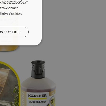
POKAŻ SZCZEGÓŁY”.
stawieniach
plików Cookies
 WSZYSTKIE