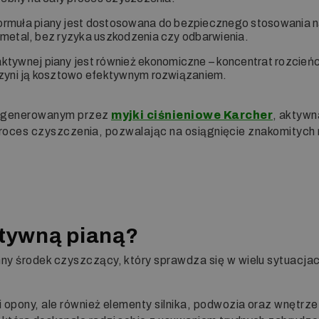
rmuła piany jest dostosowana do bezpiecznego stosowania na 
metal, bez ryzyka uszkodzenia czy odbarwienia.
ktywnej piany jest również ekonomiczne – koncentrat rozcie
zyni ją kosztowo efektywnym rozwiązaniem.
y generowanym przez
myjki ciśnieniowe Karcher
, aktywn
za proces czyszczenia, pozwalając na osiągnięcie znakomitych
tywną pianą?
ny środek czyszczący, który sprawdza się w wielu sytuacjac
i i opony, ale również elementy silnika, podwozia oraz wnętr