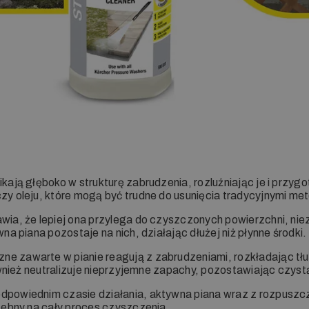
kają głęboko w strukturę zabrudzenia, rozluźniając je i przyg
y oleju, które mogą być trudne do usunięcia tradycyjnymi me
ia, że lepiej ona przylega do czyszczonych powierzchni, nieza
a piana pozostaje na nich, działając dłużej niż płynne środki.
ne zawarte w pianie reagują z zabrudzeniami, rozkładając tłus
ównież neutralizuje nieprzyjemne zapachy, pozostawiając czyst
 odpowiednim czasie działania, aktywna piana wraz z rozpusz
zebny na cały proces czyszczenia.