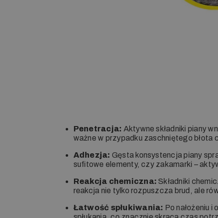
Penetracja:
Aktywne składniki piany wni
ważne w przypadku zaschniętego błota cz
Adhezja:
Gęsta konsystencja piany spraw
sufitowe elementy, czy zakamarki – aktywn
Reakcja chemiczna:
Składniki chemicz
reakcja nie tylko rozpuszcza brud, ale r
Łatwość spłukiwania:
Po nałożeniu i
spłukania, co znacznie skraca czas potr