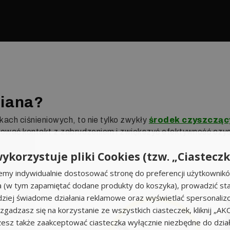
piana?
ach ciśnieniowych, to nie tylko zwykły
środek czyszcząc
wać kontakt z zabrudzeniem i zwiększyć efektywność czyszcz
ykorzystuje pliki Cookies (tzw. „Ciasteczk
emy indywidualnie dostosować stronę do preferencji użytkownik
a (w tym zapamiętać dodane produkty do koszyka), prowadzić sta
iej świadome działania reklamowe oraz wyświetlać spersonali
li zgadzasz się na korzystanie ze wszystkich ciasteczek, kliknij „A
sz także zaakceptować ciasteczka wyłącznie niezbędne do działa