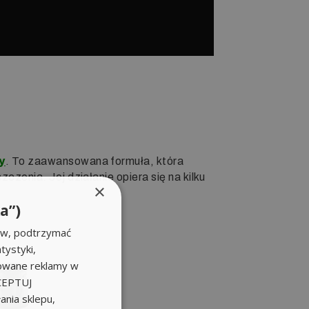
y
. To zaawansowana formuła, która
enia. Jej działanie opiera się na kilku
×
a”)
ów, podtrzymać
tystyki,
zowane reklamy w
KCEPTUJ
nia sklepu,