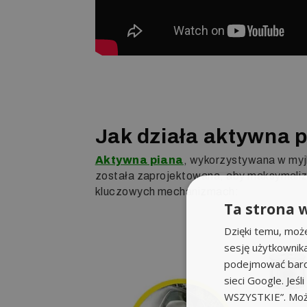
Jak działa aktywna 
Aktywna piana
, wykorzystywana w myjk
została zaprojektowana, aby maksymalizo
kluczowych mechanizmach:
Ta strona w
Dzięki temu, moż
sesję użytkownik
podejmować bardz
sieci Google. Jeś
WSZYSTKIE”. Może