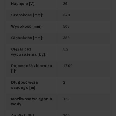
Napięcie [V]:
36
Szerokość [mm]:
340
Wysokość [mm]:
503
Głębokość [mm]:
388
Ciężar bez
5.2
wyposażenia [kg]:
Pojemność zbiornika
17.00
[l]:
Długość węża
2
ssącego [m]:
Możliwość wciągania
Tak
wody:
Air Watt [W]:
200