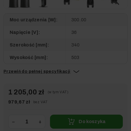
zoom_in
Moc urządzenia [W]:
300.00
Napięcie [V]:
36
Szerokość [mm]:
340
Wysokość [mm]:
503
Przewiń do pełnej specyfikacji
1 205,00 zł
(w tym VAT)
979,67 zł
bez VAT
−
+
Do koszyka