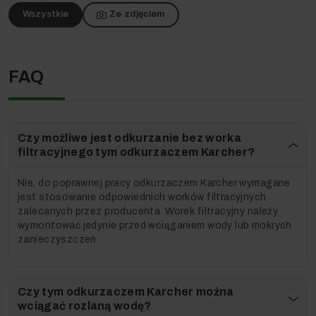
Wszystkie
Ze zdjęciem
FAQ
Innowacyjna ssawka do podłogi oraz rura ssąca są
przeznaczone do usuwania suchych i wilgotnych
zabrudzeń. Dzięki temu zestawowi odkurzanie jest
Czy możliwe jest odkurzanie bez worka
maksymalnie komfortowe.
filtracyjnego tym odkurzaczem Karcher?
Nie, do poprawnej pracy odkurzaczem Karcher wymagane
Funkcja wydmuchu –
jest stosowanie odpowiednich worków filtracyjnych
Skorzystaj z dodatkowych
zalecanych przez producenta. Worek filtracyjny należy
wymontować jedynie przed wciąganiem wody lub mokrych
możliwości!
zanieczyszczeń.
Czy tym odkurzaczem Karcher można
wciągać rozlaną wodę?