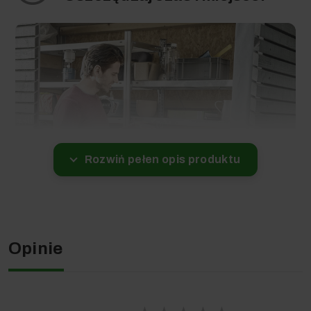
Rozwiń pełen opis produktu
Ssawki, rury i wąż ssący, za pomocą praktycznych
uchwytów można przechowywać na obudowie odkurzacza.
WD 3 Premium Battery Set wraz z akcesoriami pozwala na
Opinie
odkurzanie nawet w trudno dostępnych miejscach.
Zaczep na zderzaku pozwala na szybkie i wygodne
odstawienie ssawki podczas krótkich przerw w pracy.
Listwa odbojowa zabezpiecza odkurzacz, jak i jego