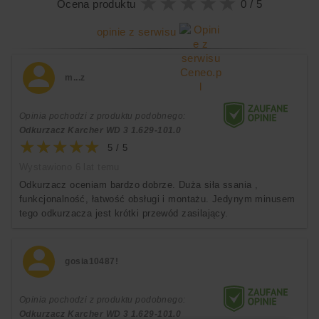
★
★
★
★
★
★
★
★
★
★
Ocena produktu
0 / 5
otoczenie przed otarciem i obiciem.
opinie z serwisu
Bezprzewodowy odkurzacz –
m...z
Swoboda ruchów podczas
pracy!
Opinia pochodzi z produktu podobnego:
Odkurzacz Karcher WD 3 1.629-101.0
★
★
★
★
★
★
★
★
★
★
5 / 5
Wystawiono 6 lat temu
Odkurzacz oceniam bardzo dobrze. Duża siła ssania ,
funkcjonalność, łatwość obsługi i montażu. Jedynym minusem
tego odkurzacza jest krótki przewód zasilający.
gosia10487!
Opinia pochodzi z produktu podobnego:
Odkurzacz Karcher WD 3 1.629-101.0