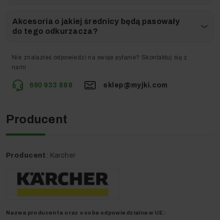
Akcesoria o jakiej średnicy będą pasowały
do tego odkurzacza?
Nie znalazłeś odpowiedzi na swoje pytanie? Skontaktuj się z
nami
690 933 888
sklep@myjki.com
Opcja wydmuchu umożliwia usuwanie liści w jedno miejsce,
gdy nie ma potrzeby zasysania ich do zbiornika.
Bezproblemowe usuwanie żwiru.
Producent
Czy chciałbyś posiadać w swoim domu doskonały
Producent
: Karcher
odkurzacz, który pomoże Ci wyczyścić Twoje auto,
jest bezprzewodowy, może sprzątnąc zabrudzenia
suche i mokre, oraz jest wysoce ergonomiczny?
Jeżeli tak – nie zwlekaj i kup go teraz w wyjątkowo
niskiej cenie!
Nazwa producenta oraz o
soba odpowiedzialna w UE
: