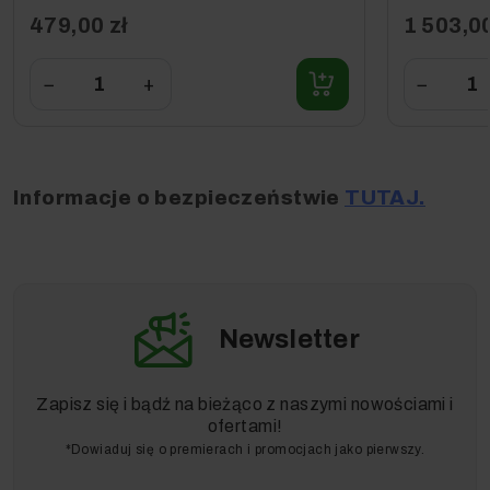
nierdzewna
479,00 zł
1 503,00
Typ Baterii
Akumulator
litowo-jonowy
−
+
−
Platforma baterii
Moc baterii
Napięcie akumulatora(V)
36
Informacje o bezpieczeństwie
TUTAJ.
Pojemność akumulatora (zgodnie ze
2,5
specyfikacjami producenta) (Ah)
Pojemność baterii (zgodnie z IEC EN
2,4
61690) (Ah)
Newsletter
Czas pracy akumulatora (min)
15
Zapisz się i bądź na bieżąco z naszymi nowościami i
Czas ładowania baterii za pomocą
5,25
ofertami!
standardowej ładowarki (h)
*Dowiaduj się o premierach i promocjach jako pierwszy.
Aktualna ładowarka (V / Hz)
100/240/50/60