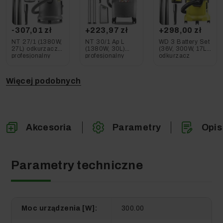
-307,01 zł
+223,97 zł
+298,00 zł
NT 27/1 (1380W,
NT 30/1 Ap L
WD 3 Battery Set
27L) odkurzacz
(1380W, 30L)
(36V, 300W, 17L)
profesjonalny
profesjonalny
odkurzacz
Karcher
odkurzacz
Karcher
Karcher
Więcej podobnych
Akcesoria
Parametry
Opis
Parametry techniczne
Moc urządzenia [W]:
300.00