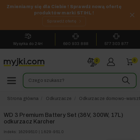
Zmieniamy się dla Ciebie ! Sprawdź nową ofertę
produktów marki STIHL !
Sprawdź ofertę
Wysyłka do 24H
690 933 888
577 303 877
0
0
Strona główna
Odkurzacze
Odkurzacze domowo-warsz
WD 3 Premium Battery Set (36V, 300W, 17L)
odkurzacz Karcher
Indeks:
16299510 | 1.629-951.0