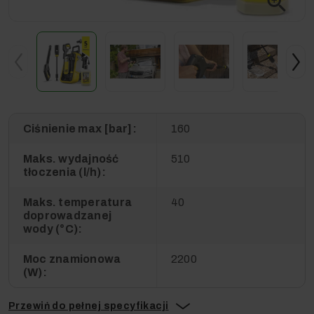
zoom_in
Ciśnienie max [bar]:
160
Maks. wydajność
510
tłoczenia (l/h):
Maks. temperatura
40
doprowadzanej
wody (°C):
Moc znamionowa
2200
(W):
Przewiń do pełnej specyfikacji