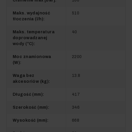
Ciśnienie max [bar]:
160
1 522,47 zł
Maks. wydajność
510
tłoczenia (l/h):
Podstawa Zestawu
Maks. temperatura
40
doprowadzanej
wody (°C):
Moc znamionowa
2200
(W):
Szczotka miękka do K2 -
K7, Karcher
Waga bez
13.8
akcesoriów (kg):
Długość (mm):
417
38,99 zł
Szerokość (mm):
346
37,04 zł
Wysokość (mm):
668