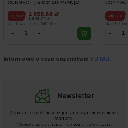
CONNECT (160bar, 510l/h) Myjka
CONNECT (
Ciśnieniowa CAR EDITION
Ciśnienio
1 656,68 zł
kostki bru
-7,06 zł
-24,87 zł
1 663,74 zł
Najniższa cena:
1 665,66 zł
Najniższa c
−
+
−
Informacje o bezpieczeństwie
TUTAJ.
Newsletter
Zapisz się i bądź na bieżąco z naszymi nowościami i
ofertami!
*Dowiaduj się o premierach i promocjach jako pierwszy.