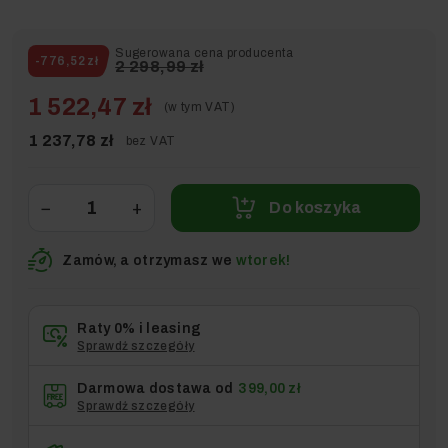
Sugerowana cena producenta
-776,52 zł
2 298,99 zł
1 522,47 zł
(w tym VAT)
1 237,78 zł
bez VAT
−
+
Do koszyka
Zamów, a otrzymasz we
wtorek!
Raty 0% i leasing
Sprawdź szczegóły
Darmowa dostawa od
399,00 zł
Sprawdź szczegóły