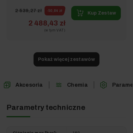
2 539,27 zł
-50,84 zł
Kup Zestaw
2 488,43 zł
(w tym VAT)
Pokaż więcej zestawów
DO SAMOCHODU
Akcesoria
Chemia
Parame
Karcher K 6 Comfort Premium
Parametry techniczne
QUICK CONNECT (160bar,
510l/h) Myjka Ciśnieniowa