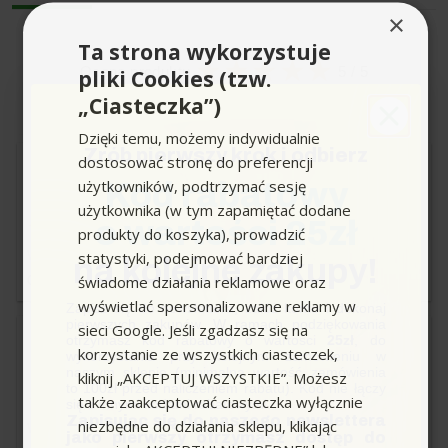
wąż
×
Środek czyszczący
Natural Universal Cleaner
Ta strona wykorzystuje
★
★
★
★
★
★
★
★
★
★
(1 l)
Ocena produktu
5 / 5
pliki Cookies (tzw.
Adapter do węża
„Ciasteczka”)
ogrodowego A3/4"
opinie z serwisu
Dzięki temu, możemy indywidualnie
Cechy wyróżniające K 6
Zrób pierwszy krok i odbierz
Comfort Premium:
dostosować stronę do preferencji
s...s
użytkowników, podtrzymać sesję
Kod rabatowy
Silnik chłodzony wodą
użytkownika (w tym zapamiętać dodane
(niezawodność i trwałość)
★
★
★
★
★
★
★
★
★
★
o wartości 25zł
Aluminiowa głowica pompy
5 / 5
produkty do koszyka), prowadzić
Teleskopowy uchwyt
statystyki, podejmować bardziej
Wystawiono miesiąc temu
na kolejne zakupy!
transportowy
świadome działania reklamowe oraz
Ocena 5/5 - bardzo dobrze
System Quick Connect na
urządzeniu
wyświetlać spersonalizowane reklamy w
Zapisz się do newslettera, załóż konto i dokonaj
Współpraca z aplikacją
pierwszych zakupów. W ramach podziękowania
sieci Google. Jeśli zgadzasz się na
otrzymasz kod rabatowy o wartości
25zł
, do
Home & Garden
m...i
korzystanie ze wszystkich ciasteczek,
wykorzystania przy kolejnym zamówieniu w
naszym sklepie (minimalna wartość zamówienia
kliknij „AKCEPTUJ WSZYSTKIE”. Możesz
to 100zł przed naliczeniem rabatu). Kod nie łączy
★
★
★
★
★
★
★
★
★
★
Wszechstronność bez limitów
także zaakceptować ciasteczka wyłącznie
5 / 5
się z innymi kodami rabatowymi.
Zapisując się do naszego newslettera
niezbędne do działania sklepu, klikając
– Myjka Ciśnieniowa K 6
Wystawiono 4 miesiące temu
jako pierwszy otrzymasz dostęp do