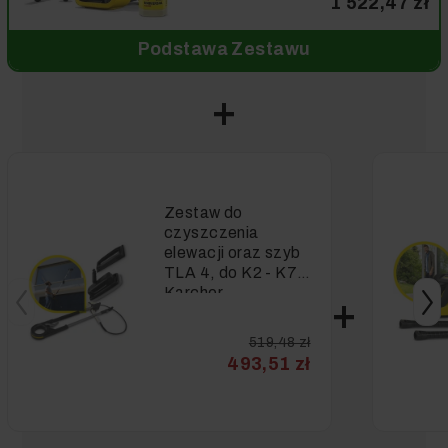
1 522,47 zł
Podstawa Zestawu
Zestaw do
czyszczenia
elewacji oraz szyb
TLA 4, do K2 - K7,
Karcher
519,48 zł
493,51 zł