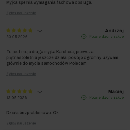
Myjka spełnia wymagania,fachowa obsługa.
Zgłoś naruszenie
Andrzej
Potwierdzony zakup
30.05.2026
To jest moja druga myjka Karchera, pierwsza
piętnastoletnia jeszcze działa, postęp ogromny, używam
Innowacje w Myjce
głównie do mycia samochodów. Polecam
Ciśnieniowej K 6 Comfort
Zgłoś naruszenie
Premium
Maciej
Potwierdzony zakup
13.05.2026
Działa bezproblemowo. Ok.
Zgłoś naruszenie