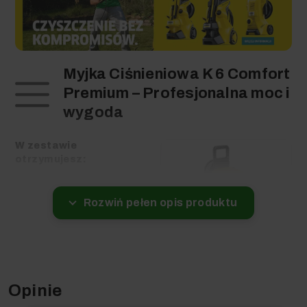
Myjka Ciśnieniowa K 6 Comfort
Premium – Profesjonalna moc i
wygoda
W zestawie
otrzymujesz:
Myjka wysokociśnieniowa
K 6 Comfort Premium
Rozwiń pełen opis produktu
Lanca Multi Jet 4-w-1 (4
funkcje w jednej lancy)
Pistolet
wysokociśnieniowy G 180
Q Comfort!Hold
Wąż wysokociśnieniowy 10
m PremiumFlex (anti-twist)
Opinie
Zintegrowany bęben na