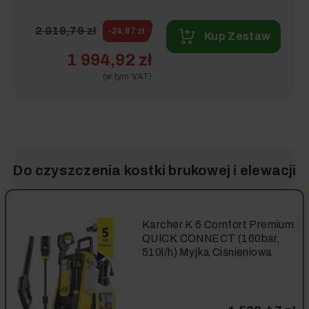
2 019,79 zł
-24,87 zł
Kup Zestaw
1 994,92 zł
(w tym VAT)
Do czyszczenia kostki brukowej i elewacji
Karcher K 6 Comfort Premium
QUICK CONNECT (160bar,
510l/h) Myjka Ciśnieniowa