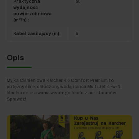
Praktyczna
50
wydajność
powierzchniowa
1 663,74 zł
-7,06 zł
Kup Zestaw
(m²/h) :
1 656,68 zł
Kabel zasilający (m):
5
(w tym VAT)
Opis
Myjka Ciśnieniowa Kärcher K 6 Comfort Premium to
potężny silnik chłodzony wodą i lanca Multi Jet 4-w-1.
Idealna do usuwania wżartego brudu z aut i tarasów.
Sprawdź!