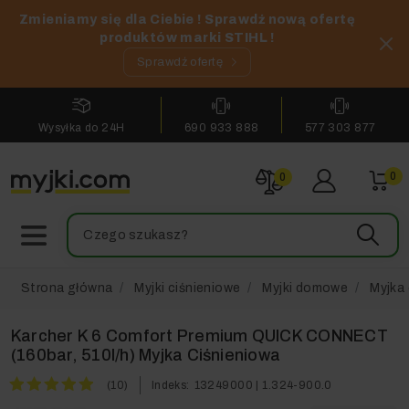
Zmieniamy się dla Ciebie ! Sprawdź nową ofertę
produktów marki STIHL !
Sprawdź ofertę
Wysyłka do 24H
690 933 888
577 303 877
0
0
Strona główna
Myjki ciśnieniowe
Myjki domowe
Myjka 
Karcher K 6 Comfort Premium QUICK CONNECT
(160bar, 510l/h) Myjka Ciśnieniowa
(10)
Indeks:
13249000 | 1.324-900.0