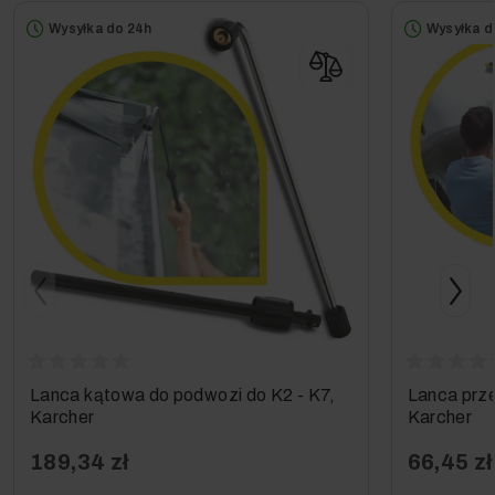
Przedmiotem sprzedaży w niniejszej ofercie jest: 1x
Myjka Ciśnieniowa Kärcher K 6 Comfort Premium z lancą
Wysyłka do 24h
Wysyłka d
4-w-1 i bębnem w bogatym wyposażeniu standardowym
(dokładne wyszczególnienie w sekcji Wyposażenie
standardowe)
Lanca kątowa do podwozi do K2 - K7,
Lanca prze
Karcher
Karcher
189,34 zł
66,45 zł