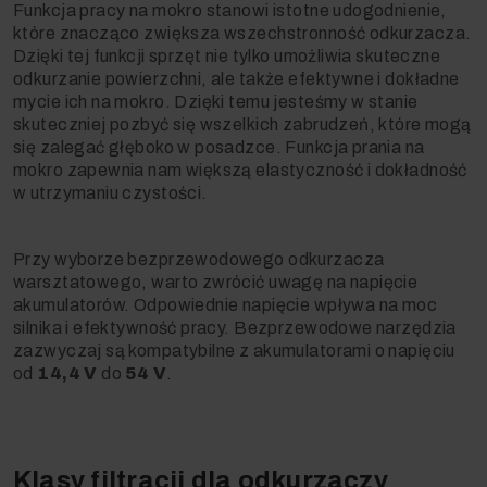
Funkcja pracy na mokro stanowi istotne udogodnienie,
które znacząco zwiększa wszechstronność odkurzacza.
Dzięki tej funkcji sprzęt nie tylko umożliwia skuteczne
odkurzanie powierzchni, ale także efektywne i dokładne
mycie ich na mokro. Dzięki temu jesteśmy w stanie
skuteczniej pozbyć się wszelkich zabrudzeń, które mogą
się zalegać głęboko w posadzce. Funkcja prania na
mokro zapewnia nam większą elastyczność i dokładność
w utrzymaniu czystości.
Przy wyborze bezprzewodowego odkurzacza
warsztatowego, warto zwrócić uwagę na napięcie
akumulatorów. Odpowiednie napięcie wpływa na moc
silnika i efektywność pracy. Bezprzewodowe narzędzia
zazwyczaj są kompatybilne z akumulatorami o napięciu
od
14,4 V
do
54 V
.
Klasy filtracji dla odkurzaczy