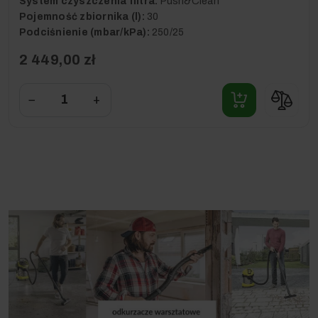
System czyszczenia filtra:
Push&Clean
Pojemność zbiornika (l):
30
Podciśnienie (mbar/kPa):
250/25
2 449,00 zł
−
+