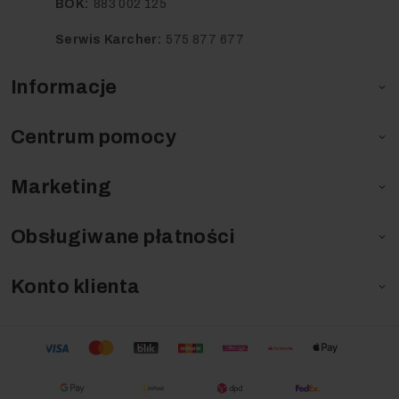
BOK:
883 002 125
Serwis Karcher:
575 877 677
Informacje

Centrum pomocy

Marketing

Obsługiwane płatności

Konto klienta
