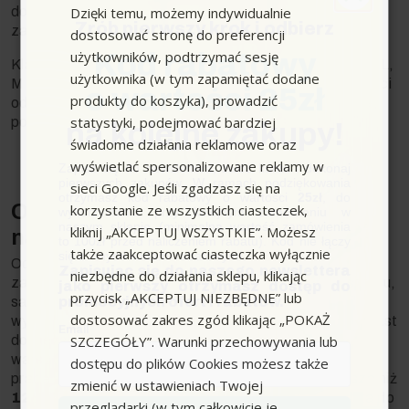
Dzięki temu, możemy indywidualnie
do usuwania rakotwórczych pyłów, pleśni i pyłów
Zrób pierwszy krok i odbierz
zawierających drobnoustroje chorobotwórcze.
dostosować stronę do preferencji
użytkowników, podtrzymać sesję
Kod rabatowy
Klasy filtracji odkurzaczy budowlanych obejmują klasę L,
użytkownika (w tym zapamiętać dodane
M i H. Każda klasa ma swoje zastosowanie w zależności
o wartości 25zł
produkty do koszyka), prowadzić
od rodzaju zanieczyszczeń, które mają być filtrowane
statystyki, podejmować bardziej
podczas pracy odkurzacza.
na kolejne zakupy!
świadome działania reklamowe oraz
wyświetlać spersonalizowane reklamy w
Zapisz się do newslettera, załóż konto i dokonaj
pierwszych zakupów. W ramach podziękowania
sieci Google. Jeśli zgadzasz się na
otrzymasz kod rabatowy o wartości
25zł
, do
Odkurzacz budowlany — jaka moc
korzystanie ze wszystkich ciasteczek,
wykorzystania przy kolejnym zamówieniu w
naszym sklepie (minimalna wartość zamówienia
kliknij „AKCEPTUJ WSZYSTKIE”. Możesz
najlepsza?
to 100zł przed naliczeniem rabatu). Kod nie łączy
także zaakceptować ciasteczka wyłącznie
się z innymi kodami rabatowymi.
Odpowiednia moc silnika odkurzacza zależy od
Zapisując się do naszego newslettera
niezbędne do działania sklepu, klikając
zastosowania. Do sporadycznego sprzątania warsztatu,
jako pierwszy otrzymasz dostęp do
przycisk „AKCEPTUJ NIEZBĘDNE” lub
promocyjnych ofert i rabatów.
samochodu, mieszkania lub innych pomieszczeń
dostosować zakres zgód klikając „POKAŻ
wystarczy odkurzacz o mocy
1000-1200 W
. Natomiast
Email
SZCZEGÓŁY”. Warunki przechowywania lub
do cięższych zastosowań, takich jak prace w
warsztatach ślusarskich, stolarniach czy intensywne
dostępu do plików Cookies możesz także
prace remontowe, zalecana jest moc silnika nie niższa niż
zmienić w ustawieniach Twojej
1200 W
. Ważne jest dostosowanie mocy odkurzacza do
przeglądarki (w tym całkowicie je