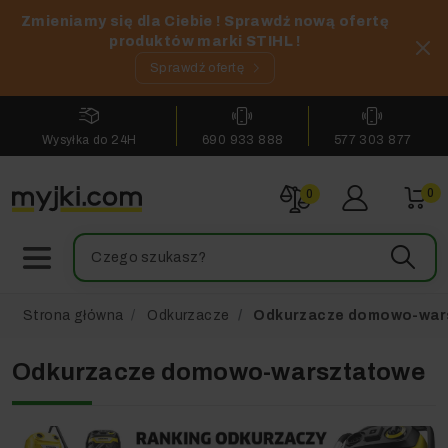
Zmieniamy się dla Ciebie ! Sprawdź nową ofertę
produktów marki STIHL !
Sprawdź ofertę
Wysyłka do 24H
690 933 888
577 303 877
0
0
Strona główna
Odkurzacze
Odkurzacze domowo-war
Odkurzacze domowo-warsztatowe