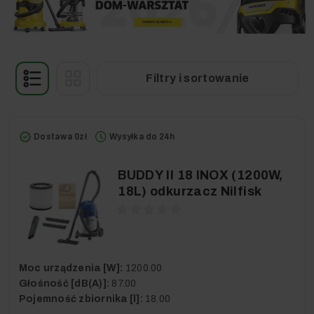
Filtry i sortowanie
Dostawa 0zł
Wysyłka do 24h
BUDDY II 18 INOX (1200W,
18L) odkurzacz Nilfisk
Moc urządzenia [W]:
1200.00
Głośność [dB(A)]:
87.00
Pojemność zbiornika [l]:
18.00