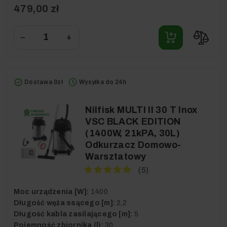
479,00 zł
−
+
Dostawa 0zł
Wysyłka do 24h
Nilfisk MULTI II 30 T Inox
VSC BLACK EDITION
(1400W, 21kPA, 30L)
Odkurzacz Domowo-
Warsztatowy
(5)
Moc urządzenia [W]:
1400
Długość węża ssącego [m]:
2,2
Długość kabla zasilającego [m]:
5
Pojemność zbiornika (l):
30