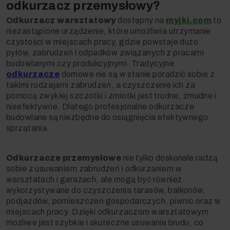
odkurzacz przemysłowy?
Odkurzacz warsztatowy
dostępny
na
myjki.com
to
niezastąpione urządzenie, które umożliwia utrzymanie
czystości w miejscach pracy, gdzie powstaje dużo
pyłów, zabrudzeń i odpadków związanych z pracami
budowlanymi czy produkcyjnymi. Tradycyjne
odkurzacze
domowe nie są w stanie poradzić sobie z
takimi rodzajami zabrudzeń, a czyszczenie ich za
pomocą zwykłej szczotki i zmiotki jest trudne, żmudne i
nieefektywne. Dlatego profesjonalne odkurzacze
budowlane są niezbędne do osiągnięcia efektywnego
sprzątania.
Odkurzacze przemysłowe
nie tylko doskonale radzą
sobie z usuwaniem zabrudzeń i odkurzaniem w
warsztatach i garażach, ale mogą być również
wykorzystywane do czyszczenia tarasów, balkonów,
podjazdów, pomieszczeń gospodarczych, piwnic oraz w
miejscach pracy. Dzięki odkurzaczom warsztatowym
możliwe jest szybkie i skuteczne usuwanie brudu, co