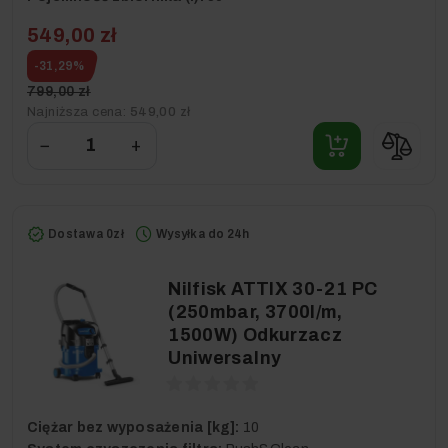
549,00 zł
-31,29%
799,00 zł
Najniższa cena:
549,00 zł
−
+
Dostawa 0zł
Wysyłka do 24h
Nilfisk ATTIX 30-21 PC
(250mbar, 3700l/m,
1500W) Odkurzacz
Uniwersalny
Ciężar bez wyposażenia [kg]:
10