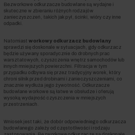
Bezworkowe odkurzacze budowlane są wydajne i
skuteczne w zbieraniu różnych rodzajów
zanieczyszczeń, takich jak pył, ścinki, wióry czy inne
odpadki.
Natomiast
workowy
odkurzacz budowlany
sprawdzi się doskonale w sytuacjach, gdy odkurzacz
będzie używany sporadycznie do drobnych prac
warsztatowych, czyszczenia wnętrz samochodów lub
innych mniejszych powierzchni. Filtracja w tym
przypadku odbywa się przez tradycyjny worek, który
chroni silnik przed drobinami i zanieczyszczeniami, co
znacznie wydłuża jego żywotność. Odkurzacze
budowlane workowe są łatwe w obsłudze i oferują
wysoką wydajność czyszczenia w mniejszych
przestrzeniach.
Wniosek jest taki, że dobór odpowiedniego odkurzacza
budowlanego zależy od częstotliwości i rodzaju
zastosowania. Bezworkowe odkurzacze są doskonałe