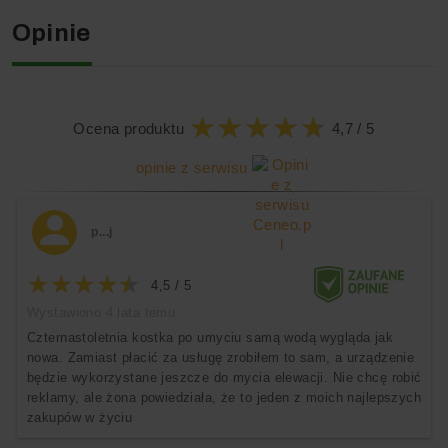
wartości ciśnienia.
Opinie
Aplikacja umożliwia także korzystanie z innych
przydatnych informacji takich jak: instrukcje montażu,
konserwacji oraz pielęgnacji, jak również zapewnia
dostęp
do portalu Kärcher Service.
★
★
★
★
★
★
★
★
★
★
Ocena produktu
4,7 / 5
Ciśnienie można ustawić manualnie obracając lancę
spryskującą Vario Power.
opinie z serwisu
Lance spryskujące Power
p...j
Control - Czyść skutecznie
nawet bez użycia chemii!
★
★
★
★
★
★
★
★
★
★
4,5 / 5
Wystawiono 4 lata temu
Czternastoletnia kostka po umyciu samą wodą wygląda jak
nowa. Zamiast płacić za usługę zrobiłem to sam, a urządzenie
będzie wykorzystane jeszcze do mycia elewacji. Nie chcę robić
reklamy, ale żona powiedziała, że to jeden z moich najlepszych
zakupów w życiu