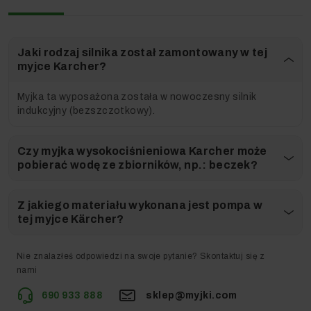
Jaki rodzaj silnika został zamontowany w tej
myjce Karcher?
Myjka ta wyposażona została w nowoczesny silnik
indukcyjny (bezszczotkowy).
Czy myjka wysokociśnieniowa Karcher może
pobierać wodę ze zbiorników, np.: beczek?
Szeroki wybór dodatkowych akcesoriów pozwala nam na
możliwość rozbudowy urządzenia w przyszłości. Dzięki
Z jakiego materiału wykonana jest pompa w
temu możemy dostosować myjkę do swoich potrzeb.
tej myjce Kärcher?
Czy chciałbyś posiadać w swoim domu nowoczesną
myjkę ciśnieniową o wysokich parametrach pracy,
Nie znalazłeś odpowiedzi na swoje pytanie? Skontaktuj się z
posiadającą bogate wyposażenie standardowe
nami
pełne nowoczesnych rozwiązań technologicznych,
oraz możliwością zwiększenia jej użyteczności
690 933 888
sklep@myjki.com
poprzez dodatkowe akcesoria dostępne do