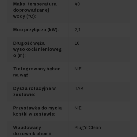
Maks. temperatura
40
doprowadzanej
wody (°C):
Moc przyłącza (kW):
2,1
Długość węża
10
wysokociśnienioweg
o (m):
Zintegrowany bęben
NIE
na wąż:
Dysza rotacyjna w
TAK
zestawie:
Przystawka do mycia
NIE
kostki w zestawie:
Wbudowany
Plug'n'Clean
dozownik chemii: