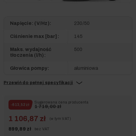
Napięcie: (V/Hz):
230/50
Ciśnienie max [bar]:
145
Maks. wydajność
500
tłoczenia (l/h):
Głowica pompy:
aluminiowa
Przewiń do pełnej specyfikacji
Sugerowana cena producenta
-613,52 zł
1 719,00 zł
1 106,87 zł
(w tym VAT)
899,89 zł
bez VAT