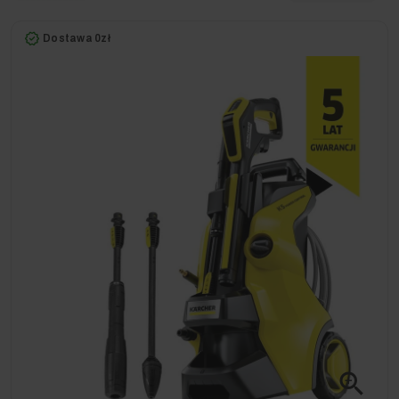
Dostawa 0zł
zoom_in