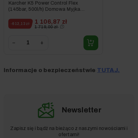
Karcher K5 Power Control Flex
(145bar, 500l/h) Domowa Myjka
Wysokociśnieniowa
1 106,87 zł
-612,13 zł
1 719,00 zł
−
+
Przedmiotem sprzedaży w niniejszej ofercie jest: 1x myjka
Informacje o bezpieczeństwie
TUTAJ.
wysokociśnieniowa Karcher K5 Power Control w
wyposażeniu standardowym (dokładne wyszczególnienie w
sekcji Wyposażenie Standardowe).
Newsletter
Zapisz się i bądź na bieżąco z naszymi nowościami i
ofertami!