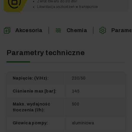
Zwrot towaru do 30 dni!
Likwidacja uszkodzeń w transporcie
Akcesoria
Chemia
Parame
Parametry techniczne
Napięcie: (V/Hz):
230/50
Ciśnienie max [bar]:
145
Maks. wydajność
500
tłoczenia (l/h):
Głowica pompy:
aluminiowa