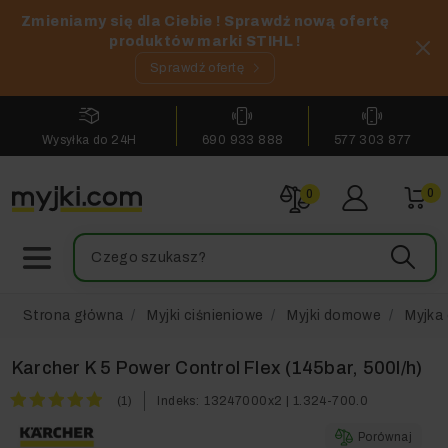
Zmieniamy się dla Ciebie ! Sprawdź nową ofertę
produktów marki STIHL !
Sprawdź ofertę
Wysyłka do 24H
690 933 888
577 303 877
0
0
Strona główna
Myjki ciśnieniowe
Myjki domowe
Myjka 
Karcher K 5 Power Control Flex (145bar, 500l/h)
(1)
Indeks:
13247000x2 | 1.324-700.0
Porównaj