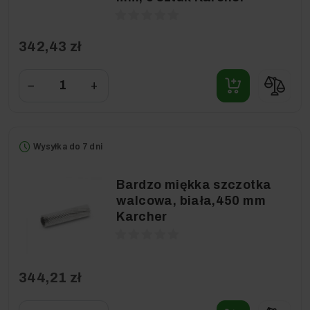
342,43 zł
−
+
Wysyłka do 7 dni
Bardzo miękka szczotka
walcowa, biała,450 mm
Karcher
344,21 zł