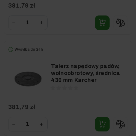
381,79 zł
−
+
Wysyłka do 24h
Talerz napędowy padów,
wolnoobrotowy, średnica
430 mm Karcher
381,79 zł
−
+