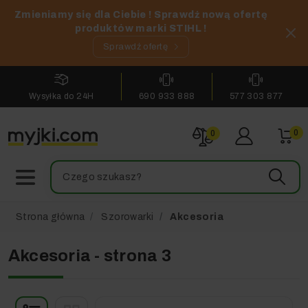
Zmieniamy się dla Ciebie ! Sprawdź nową ofertę
produktów marki STIHL !
Sprawdź ofertę
Wysyłka do 24H
690 933 888
577 303 877
0
0
Strona główna
Szorowarki
Akcesoria
Akcesoria - strona 3