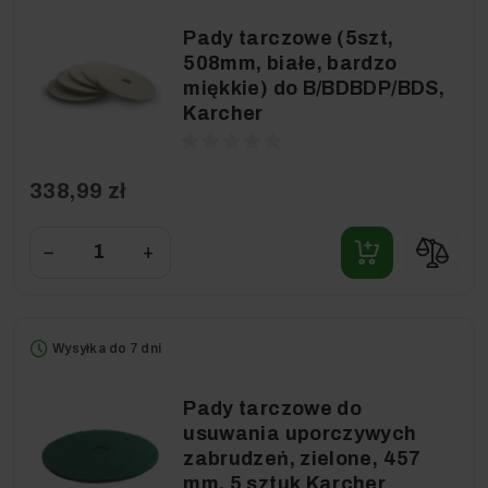
Pady tarczowe (5szt,
508mm, białe, bardzo
miękkie) do B/BDBDP/BDS,
Karcher
338,99 zł
−
+
Wysyłka do 7 dni
Pady tarczowe do
usuwania uporczywych
zabrudzeń, zielone, 457
mm, 5 sztuk Karcher