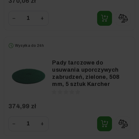
370,06 zł
−
+
Wysyłka do 24h
Pady tarczowe do
usuwania uporczywych
zabrudzeń, zielone, 508
mm, 5 sztuk Karcher
374,99 zł
−
+