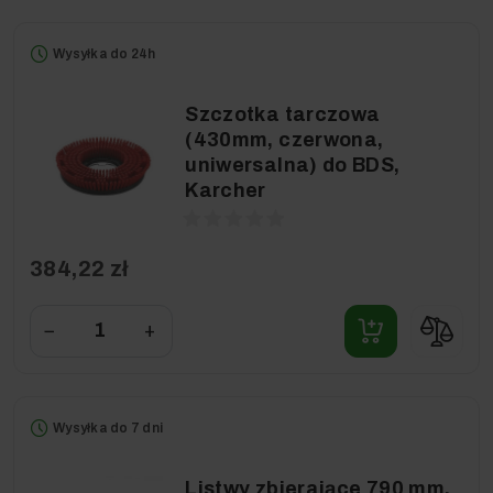
Wysyłka do 24h
Szczotka tarczowa
(430mm, czerwona,
uniwersalna) do BDS,
Karcher
384,22 zł
−
+
Wysyłka do 7 dni
Listwy zbierające 790 mm,