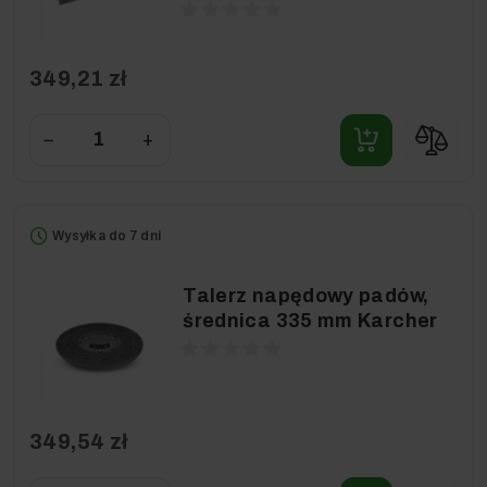
349,21 zł
−
+
Wysyłka do 7 dni
Talerz napędowy padów,
średnica 335 mm Karcher
349,54 zł