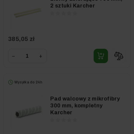
2 sztuki Karcher
385,05 zł
−
+
Wysyłka do 24h
Pad walcowy z mikrofibry
300 mm, kompletny
Karcher