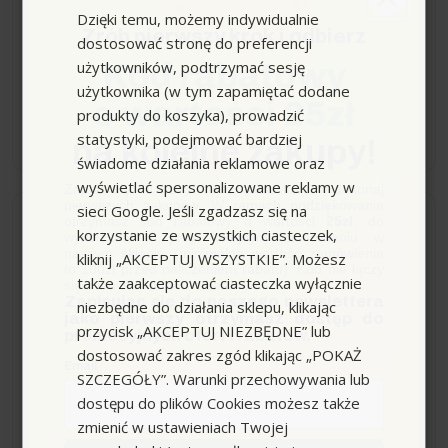
BD 40/25, Karcher
Dzięki temu, możemy indywidualnie
Zrób pierwszy krok i odbierz
dostosować stronę do preferencji
użytkowników, podtrzymać sesję
Kod rabatowy
356,29 zł
użytkownika (w tym zapamiętać dodane
o wartości 25zł
produkty do koszyka), prowadzić
−
+
statystyki, podejmować bardziej
na kolejne zakupy!
świadome działania reklamowe oraz
wyświetlać spersonalizowane reklamy w
Zapisz się do newslettera, załóż konto i dokonaj
pierwszych zakupów. W ramach podziękowania
sieci Google. Jeśli zgadzasz się na
otrzymasz kod rabatowy o wartości
25zł
, do
Wysyłka do 24h
korzystanie ze wszystkich ciasteczek,
wykorzystania przy kolejnym zamówieniu w
naszym sklepie (minimalna wartość zamówienia
kliknij „AKCEPTUJ WSZYSTKIE”. Możesz
to 100zł przed naliczeniem rabatu). Kod nie łączy
Szczotka walcowa z
także zaakceptować ciasteczka wyłącznie
się z innymi kodami rabatowymi.
włosiem o różnej długości,
Zapisując się do naszego newslettera
niezbędne do działania sklepu, klikając
jako pierwszy otrzymasz dostęp do
pomarańczowa, 400 mm
przycisk „AKCEPTUJ NIEZBĘDNE” lub
promocyjnych ofert i rabatów.
Karcher
dostosować zakres zgód klikając „POKAŻ
Email
SZCZEGÓŁY”. Warunki przechowywania lub
dostępu do plików Cookies możesz także
365,30 zł
zmienić w ustawieniach Twojej