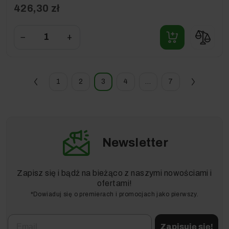
426,30 zł
−
+
1
2
3
4
…
7
Newsletter
Zapisz się i bądź na bieżąco z naszymi nowościami i
ofertami!
*Dowiaduj się o premierach i promocjach jako pierwszy.
Email
Zapisuję się!